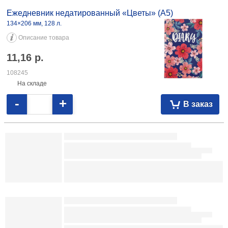
Ежедневник недатированный Qredo Flowers
145×210 мм, 136 л., синий
Описание товара
18,44
р.
109080
На складе
-
+
В заказ
Ежедневник недатированный Meshu (А5)
145×215 мм, 136 л., Сat Walk. Cattorini Island
Описание товара
19,04
р.
092310
В наличии
-
+
В заказ