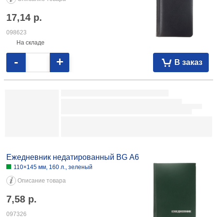
Ежедневник недатированный «С котиками и вином все становится
лучше» А5, 64 л., точки 4,09 081825
Ежедневник недатированный «Я как сладенькая мандаринка»
140×200 мм, 80 л., линия 6,16 091710
Ежедневник недатированный Qredo Flex
145×210 мм, 136 л., бирюзовый
Описание товара
18,05
р.
109077
На складе