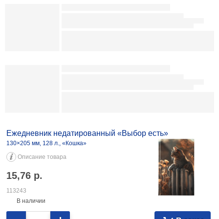
-
+
В заказ
Ежедневник недатированный А5 «Зеленоглазый кот»
148×206 мм, 80 л., линия
Описание товара
9,11
р.
105254
В наличии
-
+
В заказ
Ежедневник недатированный BG (А5)
150×210 мм, 128 л., Meow-Meow
Описание товара
10,15
р.