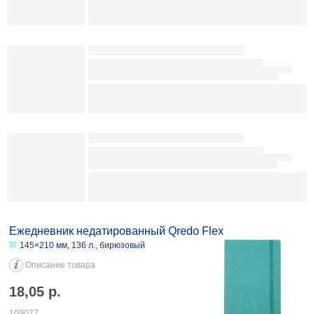
Ежедневник недатированный Brauberg А6 «Котики» 100×150 мм, 128
л., красный 11,10 082274
Ежедневник недатированный Meshu (А5)
145×215 мм, 136 л., Cat Walk. Purple Rebel
Описание товара
24,80
р.
093925
В наличии
-
+
В заказ
Ежедневник недатированный «Цветы» (А5)