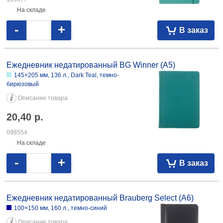
134×206 мм, 128 л.
Описание товара
11,16
р.
108245
На складе
-
+
В заказ
Ежедневник недатированный Brauberg Iguana (А4) 210×297 мм, 160 л.,
синий 28,97 098618
Ежедневник недатированный BG А5 135×205 мм, 160 л., черный 9,36
098561 135×205 мм, 160 л., зеленый 9,72 098560 135×205 мм, 160 л.,
синий 8,93 097429