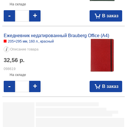
-
+
В заказ
Ежедневник недатированный BG Winner (А5)
145×205 мм, 136 л., Dark Teal, темно-
бирюзовый
Описание товара
20,40
р.
098554
На складе
-
+
В заказ
Ежедневник недатированный Brauberg Select (А6)
100×150 мм, 160 л., темно-синий
Описание товара
17,14
р.