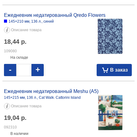
Ежедневник недатированный Berlingo Double
145×215 мм, 136 л., DoubleBlack, черный
Описание товара
29,54
р.
083970
На складе
-
+
В заказ
Ежедневник недатированный Berlingo Double 145×215 мм, 136 л.,
DoubleWhite, белый 36,36 083971
Ежедневник недатированный Berlingo Instinct (В6) 122×183 мм, 136 л.,
черный/аквамарин 24,62 20,99 071930