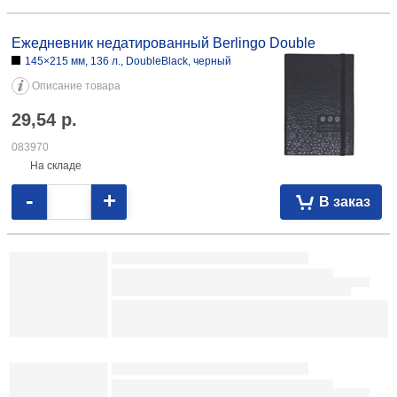
Блок бумаги для заметок «Спираль» Workmate
80×80×40 мм, непроклеенный, 2 цвета
Описание товара
3,73
р.
102248
На складе
-
+
В заказ
Блок бумаги для заметок Meshu 100×170 мм, 1 блок×50 л.,
проклеенный, Kat 5,22 101976 100×170 мм, 1 блок×50 л.,
проклеенный, Сute Girl 5,83 105772
Блок бумаги для заметок Meshu 85×85 мм, 1 блок×100 л.,
проклеенный, Cute Sweet 5,16 101973 85×85 мм, 1 блок×100 л.,
проклеенный, Meow-meow 5,80 101978