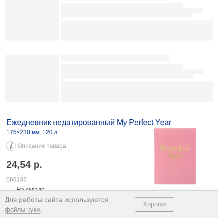
Ежедневник недатированный Brauberg Status (А6) 100×150 мм, 160 л.,
серо-голубой 16,44 113181
Ежедневник недатированный «Выбор есть»
130×205 мм, 128 л., «Кошка»
Описание товара
15,76
р.
113243
В наличии
-
+
В заказ
Для работы сайта используются
Хорошо
.
файлы куки