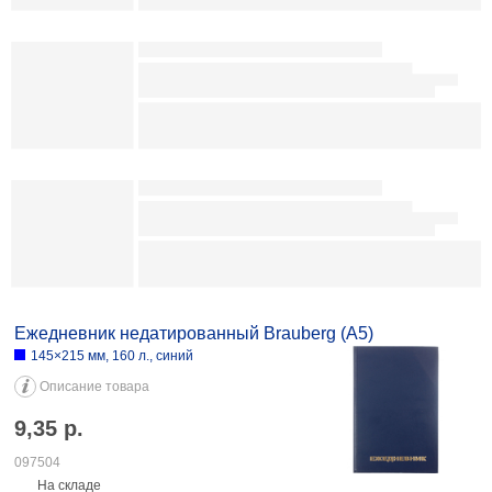
098623
На складе
-
+
В заказ
Ежедневник недатированный Brauberg (А5, на резинке) 145×203 мм,
160 л., линия, Black Cat 16,61 100712
Ежедневник недатированный BG А6
110×145 мм, 160 л., зеленый
Описание товара
7,58
р.
097326
На складе