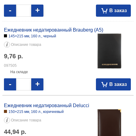
-
+
В заказ
Ежедневник недатированный Brauberg Office (А4)
205×295 мм, 160 л., красный
Описание товара
32,56
р.
098619
На складе
-
+
В заказ
Ежедневник недатированный Brauberg Iguana А6 100×150 мм, 160 л.,
красный 17,40 083849