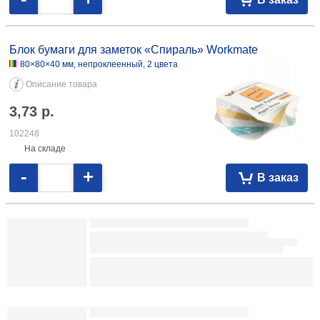
2,32
р.
102246
На складе
-
+
В заказ
Блок бумаги для заметок «Куб» Workmate
90×90×90 мм, непроклеенный, белый
Описание товара
8,18
р.
102251
На складе
-
+
В заказ
Блок бумаги для заметок «Куб» Workmate
90×90×50 мм, непроклеенный, белый