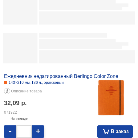
Описание товара
4,88
р.
102244
На складе
-
+
В заказ
Блок бумаги для заметок «Куб. Стамм. Имидж»
80×80×40 мм, непроклеенный, 4 цвета,
ассорти (цена за 1 шт.)
Описание товара
5,57
р.
082644
На складе
-
+
В заказ