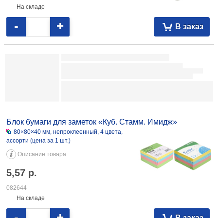
На складе
-
+
В заказ
Блок бумаги для заметок «Куб» Workmate
80×80×80 мм, непроклеенный, белый
Описание товара
6,01
р.
102249
На складе
-
+
В заказ
Блок бумаги для заметок «Куб» Workmate
90×90×50 мм, непроклеенный, серый (белизна бумаги 70%)
Описание товара