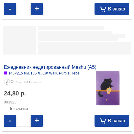
Ежедневник недатированный Berlingo Vivella Prestige 143×210 мм, 160
л., серый 30,19 061675 143×210 мм, 160 л., коричневый 30,19 063080
Ежедневник недатированный Berlingo Silver Pristine
(А6)
115×160 мм, 160 л., коричневый
Описание товара
21,61
р.
090355
На складе
-
+
В заказ