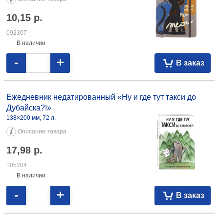
Ежедневник недатированный Brauberg (А5)
145×215 мм, 160 л., черный
Описание товара
9,76
р.
097505
На складе
-
+
В заказ
Ежедневник недатированный Delucci
150×215 мм, 160 л., коричневый
Описание товара
44,94
р.
098746
На складе