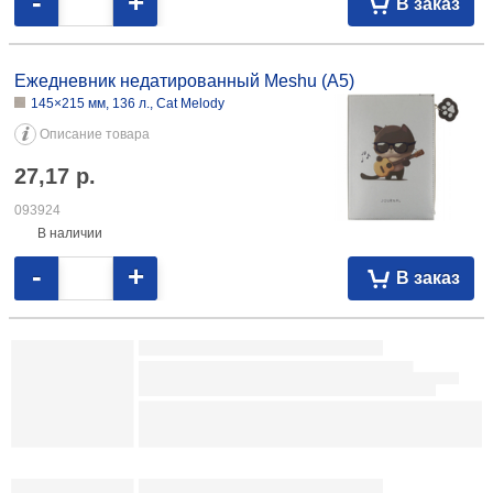
092307
В наличии
-
+
В заказ
Ежедневник недатированный «Ну и где тут такси до
Дубайска?!»
138×200 мм, 72 л.
Описание товара
17,98
р.
105204
В наличии
-
+
В заказ
Ежедневник недатированный А5 BG «Лайт» 140×210 мм, 136 л., Boss
6,70 106922