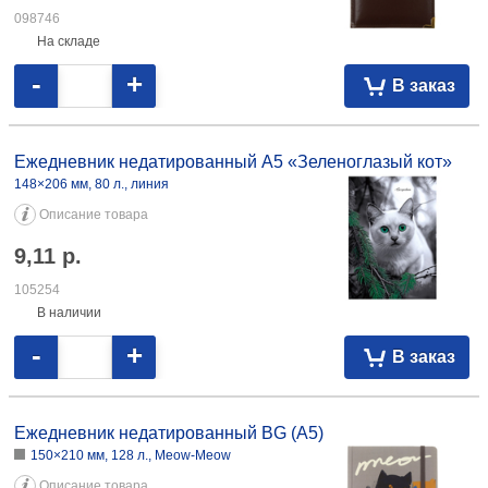
Ежедневник недатированный Brauberg Office (А4) 205×295 мм, 160 л.,
черный 34,27 098620
Ежедневник недатированный Collezione А5 150×205 мм, 80 л.,
«Влюбленный котик» 7,67 090750
Ежедневник недатированный Brauberg (А5)
145×215 мм, 160 л., синий
Описание товара
9,35
р.
097504
На складе
-
+
В заказ