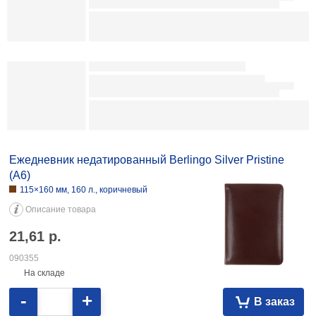
Блок бумаги для записей с отрывными листами Sima-Land 70×180 мм,
3 блока×10 л., «Котики» 5,83 087447 70×180 мм, 3 блока×30 л., «Кот»
5,83 085424
Ежедневник недатированный Berlingo Color Zone
143×210 мм, 136 л., оранжевый
Описание товара
32,09
р.
071922
На складе
-
+
В заказ