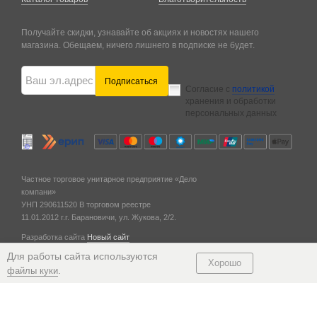
Получайте скидки, узнавайте об акциях и новостях нашего
магазина. Обещаем, ничего лишнего в подписке не будет.
Подписаться
Согласие с
политикой
хранения и обработки
персональных данных
Частное торговое унитарное предприятие «Дело
компани»
УНП 290611520
В торговом реестре
11.01.2012 г.
г. Барановичи,
ул. Жукова, 2/2.
Разработка сайта
Новый сайт
© 2011 — 2026
Для работы сайта используются
Хорошо
.
файлы куки