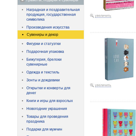
Грамоты, подарки и сувениры
Наградная и поздравительная
продукция, государственная
увеличить
символика
Произведения искусства
Фотоальбом «Кошачьи по
Сувениры и декор
Фигурки и статуэтки
Подарочная упаковка
Бижутерия, брелоки
сувенирные
Одежда и текстиль
Зонты и дождевики
увеличить
Открытки и конверты для
денег
Фотоальбом магнитный «
Книги и игры для взрослых
Новогодние украшения
Товары для проведения
праздника
Подарки для мужчин