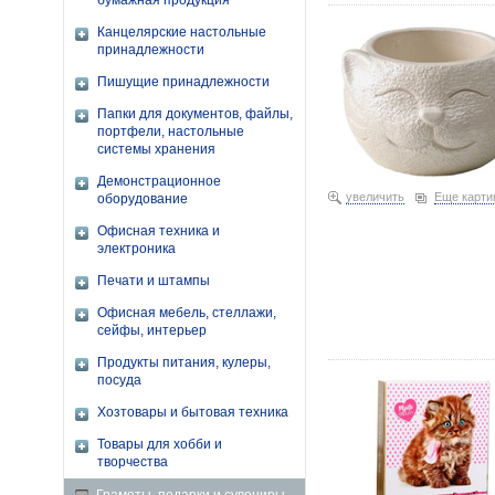
бумажная продукция
15,30 111067 8,5×9,5×6,
Канцелярские настольные
принадлежности
Пишущие принадлежности
Папки для документов, файлы,
портфели, настольные
системы хранения
Демонстрационное
увеличить
Еще карти
оборудование
Офисная техника и
электроника
Печати и штампы
Офисная мебель, стеллажи,
сейфы, интерьер
Фотоальбом «Животные» 
Продукты питания, кулеры,
посуда
Хозтовары и бытовая техника
Товары для хобби и
творчества