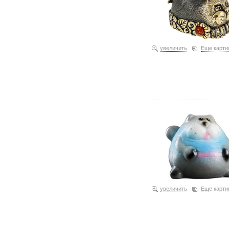
увеличить
Еще карти
Копилка гипсовая Sima-L
кот Кругляш» 33,67 0874
«Кот на коробочке» 49,4
увеличить
Еще карти