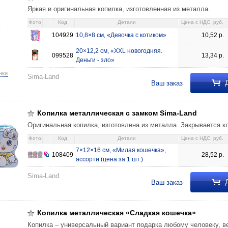
Яркая и оригинальная копилка, изготовленная из металла.
Фото
Код
Детали
Цена c НДС, руб.
104929
10,8×8 см, «Девочка с котиком»
10,52
р.
20×12,2 см, «XXL новогодняя.
099528
13,34
р.
Деньги - зло»
нки
Sima-Land
Д
Ваш заказ
Копилка металлическая с замком Sima-Land
Оригинальная копилка, изготовлена из металла. Закрывается к
Фото
Код
Детали
Цена c НДС, руб.
7×12×16 см, «Милая кошечка»,
108409
28,52
р.
ассорти (цена за 1 шт.)
Sima-Land
Д
Ваш заказ
Копилка металлическая «Сладкая кошечка»
Копилка – универсальный вариант подарка любому человеку, в