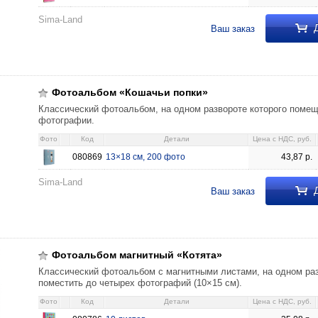
Sima-Land
Д
Ваш заказ
пки» 13×18 см, 200 фото 43,87 080869
Фотоальбом «Кошачьи попки»
Классический фотоальбом, на одном развороте которого поме
фотографии.
Фото
Код
Детали
Цена c НДС, руб.
080869
13×18 см, 200 фото
43,87
р.
Sima-Land
Д
Ваш заказ
Котята» 10 листов 35,08 080786
Фотоальбом магнитный «Котята»
Классический фотоальбом с магнитными листами, на одном ра
поместить до четырех фотографий (10×15 см).
Фото
Код
Детали
Цена c НДС, руб.