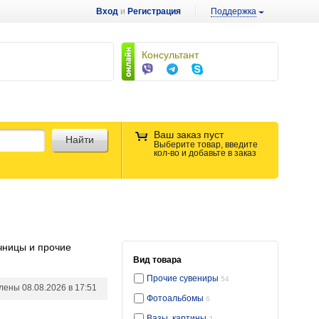
Вход
и
Регистрация
Поддержка
Консультант
Ваш заказ пуст
Найти
Выберите товар, введите
кол-во и добавьте в заказ
чницы и прочие
Вид товара
Прочие сувениры
54
влены
08.08.2026 в 17:51
Фотоальбомы
6
ик», белый с росписью
Вазы, картины
2