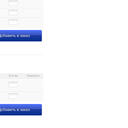
обавить в заказ
487 12×13×33 см, «Кот
Кол-во
Заказано
обавить в заказ