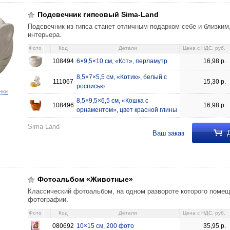
5 см, «Кошка с орнаментом», цвет красной глины 16,98 108496
Подсвечник гипсовый Sima-Land
Подсвечник из гипса станет отличным подарком себе и близки
интерьера.
Фото
Код
Детали
Цена c НДС, руб.
108494
6×9,5×10 см, «Кот», перламутр
16,98
р.
8,5×7×5,5 см, «Котик», белый с
111067
15,30
р.
росписью
нки
8,5×9,5×6,5 см, «Кошка с
108496
16,98
р.
орнаментом», цвет красной глины
Sima-Land
Д
Ваш заказ
10×15 см, 200 фото 35,95 080692
Фотоальбом «Животные»
Классический фотоальбом, на одном развороте которого поме
фотографии.
Фото
Код
Детали
Цена c НДС, руб.
080692
10×15 см, 200 фото
35,95
р.