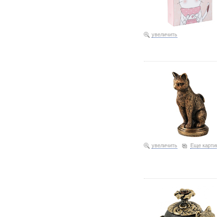
увеличить
Подсвечник полистоун S
увеличить
Еще карти
Шкатулка BronzaMania «К
230,21 079044