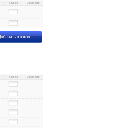
Кол-во
Заказано
обавить в заказ
2 087306 17 см, «Серый
я 22,45 085413 20 см,
 Сфинкс» 37,66 099487
Кол-во
Заказано