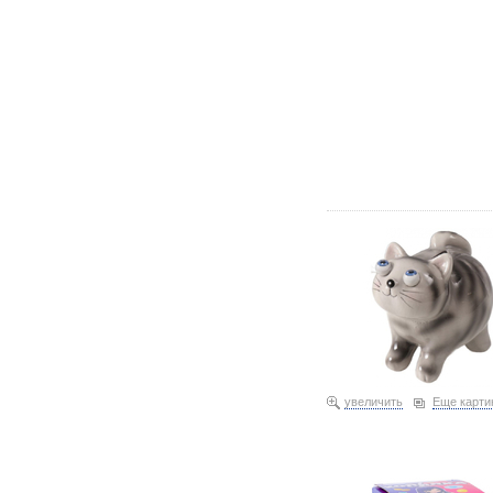
Копилка керамическая S
Оскар» 35,74 087247
увеличить
Еще карти