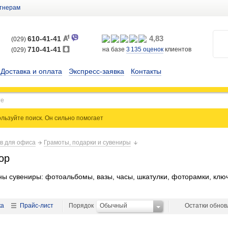
тнерам
4,83
610-41-41
(029)
710-41-41
на базе
3 135
оценок
клиентов
(029)
Доставка и оплата
Экспресс-заявка
Контакты
льзуйте поиск. Он сильно
помогает
ов для офиса
Грамоты, подарки и сувениры
ор
ны сувениры: фотоальбомы, вазы, часы, шкатулки, фоторамки, клю
ка
Прайс-лист
Порядок
Обычный
Остатки обно
a-Land 6×9,5×10 см, «Кот», перламутр 16,98 108494 8,5×7×5,5 см, «Кот