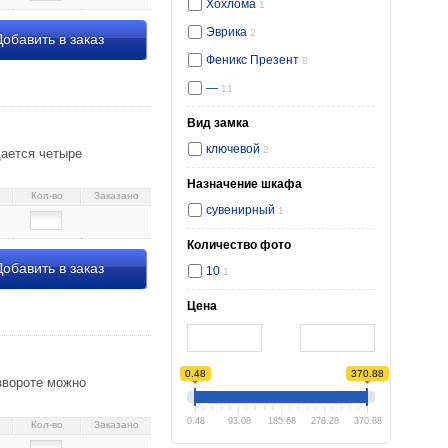
Хохлома
1
Эврика
2
обавить в заказ
Феникс Презент
8
—
11
Вид замка
ключевой
2
щается четыре
Назначение шкафа
Кол-во
Заказано
сувенирный
1
Количество фото
обавить в заказ
10
1
Цена
0.48
370.88
звороте можно
0.48
93.08
185.68
278.28
370.88
Кол-во
Заказано