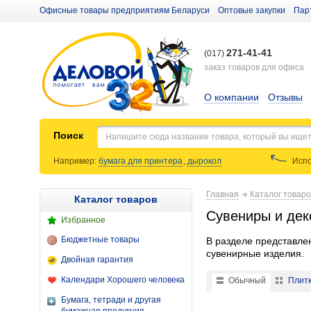
Офисные товары предприятиям Беларуси
Оптовые закупки
Пар
271-41-41
(017)
заказ товаров для офиса
О компании
Отзывы
Поиск
Например:
бумага для принтера
,
дырокол
Испо
Главная
Каталог товар
Каталог товаров
Сувениры и дек
Избранное
Бюджетные товары
В разделе представле
сувенирные изделия.
Двойная гарантия
Календари Хорошего человека
Обычный
Плит
Бумага, тетради и другая
Подсвечник гипсовый Sim