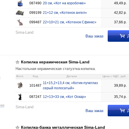
087490
20 см, «Кот на коробочке»
49,49
р.
099199
21×12 см, «Котенок ангел»
42,82
р.
099487
22×10×21 см, «Котенок Сфинкс»
37,66
р.
Sima-Land
Д
Ваш заказ
ima-Land 11×15,2×13,4 см, «Котик-пучеглаз серый полосатый» 39,89 101
Копилка керамическая Sima-Land
Настольная керамическая статуэтка-копилка.
Фото
Код
Детали
Цена c НДС, руб.
11×15,2×13,4 см, «Котик-пучеглаз
101487
39,89
р.
серый полосатый»
087247
12×13×33 см, «Кот Оскар»
35,74
р.
нки
Sima-Land
Д
Ваш заказ
Копилка-банка металлическая Sima-Land