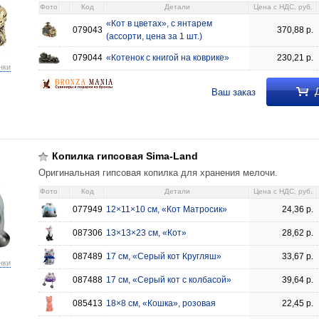
Фото
Код
Детали
Цена c НДС, руб.
«Кот в цветах», с янтарем
079043
370,88
р.
(ассорти, цена за 1 шт.)
079044
«Котенок с книгой на коврике»
230,21
р.
нки
Д
Ваш заказ
and 12×11×10 см, «Кот Матросик» 24,36 077949 13×13×23 см, «Кот» 28,6
89 17 см, «Серый кот с колбасой» 39,64 087488 18×8 см, «Кошка», розова
9 087490 21×12 см, «Котенок ангел» 42,82 099199 22×10×21 см, «Котенок
Копилка гипсовая Sima-Land
Оригинальная гипсовая копилка для хранения мелочи.
Фото
Код
Детали
Цена c НДС, руб.
077949
12×11×10 см, «Кот Матросик»
24,36
р.
087306
13×13×23 см, «Кот»
28,62
р.
087489
17 см, «Серый кот Кругляш»
33,67
р.
нки
087488
17 см, «Серый кот с колбасой»
39,64
р.
085413
18×8 см, «Кошка», розовая
22,45
р.