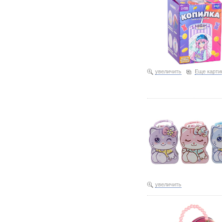
увеличить
Еще карти
увеличить