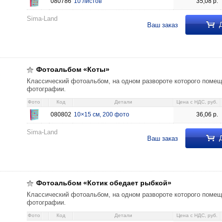
080786
10 листов
35,08
р.
Sima-Land
Д
Ваш заказ
5 см, 200 фото 36,06 080802
Фотоальбом «Коты»
Классический фотоальбом, на одном развороте которого поме
фотографии.
Фото
Код
Детали
Цена c НДС, руб.
080802
10×15 см, 200 фото
36,06
р.
Sima-Land
Д
Ваш заказ
ает рыбкой» 10×15 см, 100 фото 24,77 080849
Фотоальбом «Котик обедает рыбкой»
Классический фотоальбом, на одном развороте которого поме
фотографии.
Фото
Код
Детали
Цена c НДС, руб.