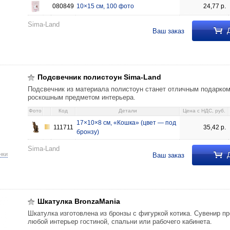
080849
10×15 см, 100 фото
24,77
р.
Sima-Land
Д
Ваш заказ
ima-Land 17×10×8 см, «Кошка» (цвет — под бронзу) 35,42 111711
Подсвечник полистоун Sima-Land
Подсвечник из материала полистоун станет отличным подарком
роскошным предметом интерьера.
Фото
Код
Детали
Цена c НДС, руб.
17×10×8 см, «Кошка» (цвет — под
111711
35,42
р.
бронзу)
Sima-Land
Д
нки
Ваш заказ
от в цветах», с янтарем (ассорти, цена за 1 шт.) 370,88 079043 «Котенок
Шкатулка BronzaMania
Шкатулка изготовлена из бронзы с фигуркой котика. Сувенир п
любой интерьер гостиной, спальни или рабочего кабинета.