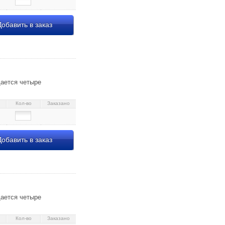
обавить в заказ
щается четыре
Кол-во
Заказано
обавить в заказ
щается четыре
Кол-во
Заказано