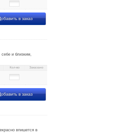
обавить в заказ
 себе и близким,
Кол-во
Заказано
обавить в заказ
 с книгой на коврике»
рекрасно впишется в