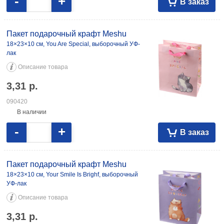
-
+
В заказ
Пакет подарочный крафт Meshu
18×23×10 см, You Are Special, выборочный УФ-
лак
Описание товара
3,31
р.
090420
В наличии
-
+
В заказ
Пакет подарочный крафт Meshu
18×23×10 см, Your Smile Is Brighf, выборочный
УФ-лак
Описание товара
3,31
р.