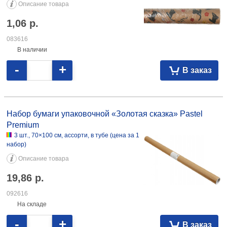
Описание товара
1,06
р.
083616
В наличии
-
+
В заказ
Набор бумаги упаковочной «Золотая сказка» Pastel Premium 3 шт.,
70×100 см, ассорти, в тубе 19,86 092616
Набор бумаги упаковочной «Золотая сказка» Pastel
Premium
3 шт., 70×100 см, ассорти, в тубе (цена за 1
набор)
Описание товара
19,86
р.
092616
На складе
-
+
В заказ