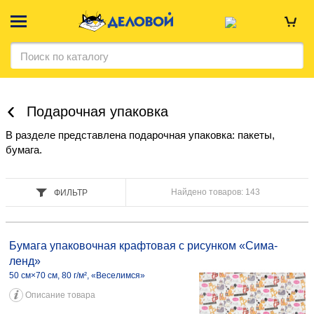
Подарочная упаковка
В разделе представлена подарочная упаковка: пакеты,
бумага.
Найдено товаров: 143
ФИЛЬТР
Бумага упаковочная крафтовая с рисунком «Сима-ленд» 50 см×70
см, 80 г/м², «Веселимся» 1,56 058219
Бумага упаковочная крафтовая с рисунком «Сима-
ленд»
50 см×70 см, 80 г/м², «Веселимся»
Описание товара