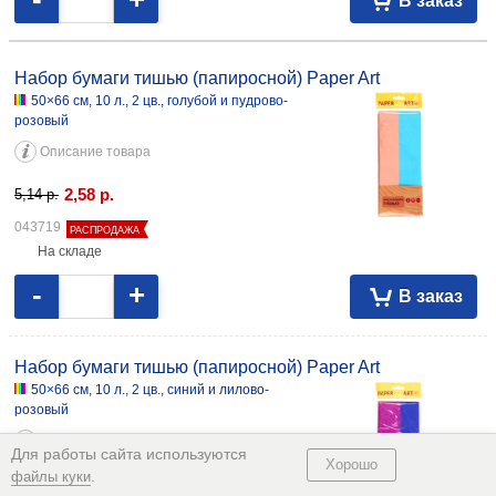
В заказ
Набор бумаги тишью (папиросной) Paper Art
50×66 см, 10 л., 2 цв., голубой и пудрово-
розовый
Описание товара
2,58
р.
5,14
p.
043719
РАСПРОДАЖА
На складе
-
+
В заказ
Набор бумаги тишью (папиросной) Paper Art
50×66 см, 10 л., 2 цв., синий и лилово-
розовый
Описание товара
Для работы сайта используются
Хорошо
.
файлы куки
2,58
р.
5,14
p.