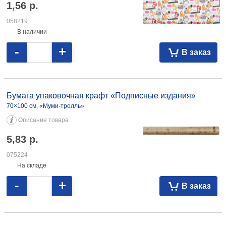
1,56
р.
058219
В наличии
-
+
В заказ
Бумага упаковочная крафт «Подписные издания» 70×100 см, «Муми-
тролль» 5,83 075224
Бумага упаковочная крафт «Подписные издания»
70×100 см, «Муми-тролль»
Описание товара
5,83
р.
075224
На складе
-
+
В заказ
Бумага упаковочная глянцевая Sima-Land 70×100 см, «Котики»