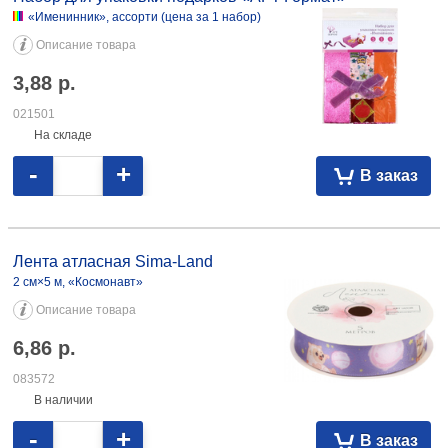
«Именинник», ассорти (цена за 1 набор)
Описание товара
3,88
р.
021501
На складе
-
+
В заказ
Лента атласная Sima-Land 2 см×5 м, «Космонавт» 6,86 083572
Лента атласная Sima-Land
2 см×5 м, «Космонавт»
Описание товара
6,86
р.
083572
В наличии
-
+
В заказ