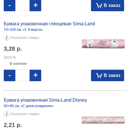
-
+
В заказ
Бумага упаковочная глянцевая Sima-Land
70×100 см, «С 8 марта»
Описание товара
3,28
р.
083579
В наличии
-
+
В заказ
Бумага упаковочная Sima-Land Disney 60×90 см, «С днем рождения»
2,21 083507 70×100 см, «Коты-аристократы» 1,80 083613
Бумага упаковочная Sima-Land Disney
60×90 см, «С днем рождения»
Описание товара
2,21
р.