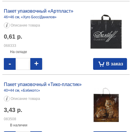
Пакет упаковочный «Артпласт»
46×46 см, «Хуго Босс/Данилов»
Описание товара
0,61
р.
068333
На складе
-
+
В заказ
Пакет упаковочный «Тико-пластик»
40×44 см, «Бэбикэтс»
Описание товара
3,43
р.
083508
В наличии