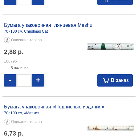
Бумага упаковочная глянцевая Meshu 70×100 см, Christmas Cat 2,88
106796
Бумага упаковочная глянцевая Meshu
70×100 см, Christmas Cat
Описание товара
2,88
р.
106796
В наличии
-
+
В заказ
Бумага упаковочная «Подписные издания» 70×100 см, «Маяки» 6,73
075226 70×100 см, «Поющие птицы» 6,73 075227 70×100 см, «Птицы
Бумага упаковочная «Подписные издания»
на синем фоне» 5,83 075228 70×100 см, Readers 5,83 075225
70×100 см, «Маяки»
Описание товара
6,73
р.