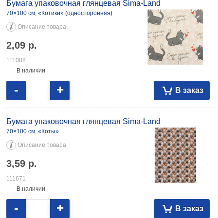
(односторонняя) 2,09 111088 70×100 см, «Коты» 3,59 111671 70×100
Бумага упаковочная глянцевая Sima-Land
см, «Коты» (двухсторонняя) 3,59 099980 70×100 см, «Котики» 2,04
70×100 см, «Котики» (односторонняя)
083636 70×100 см, «С 8 марта» 3,28 083579
Описание товара
2,09
р.
111088
В наличии
-
+
В заказ
Бумага упаковочная глянцевая Sima-Land
70×100 см, «Коты»
Описание товара
3,59
р.
111671
В наличии
-
+
В заказ