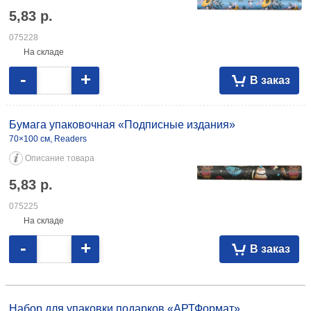
5,83
р.
075228
На складе
-
+
В заказ
Бумага упаковочная «Подписные издания»
70×100 см, Readers
Описание товара
5,83
р.
075225
На складе
-
+
В заказ
Набор для упаковки подарков «АРТФормат» «Именинник», ассорти
3,88 021501
Набор для упаковки подарков «АРТФормат»