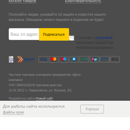
Каталог товаров
Благотворительность
Получайте скидки, узнавайте об акциях и новостях нашего
магазина. Обещаем, ничего лишнего в подписке не будет.
Подписаться
Согласие с
политикой
хранения и обработки
персональных данных
Частное торговое унитарное предприятие «Дело
компани»
УНП 290611520
В торговом реестре
11.01.2012 г.
г. Барановичи,
ул. Жукова, 2/2.
Разработка сайта
Новый сайт
© 2011 — 2026
Для работы сайта используются
Хорошо
.
файлы куки