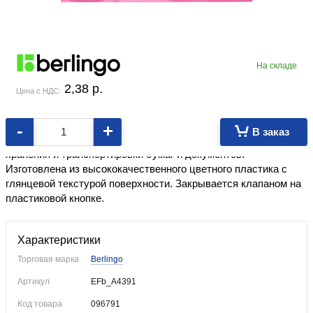
На складе
2,38
p.
Цена с НДС:
-
+
В заказ
Формат ~А4 (330×235 мм)
. Папка-конверт используется для
хранения и транспортировки бумаг и документов.
Изготовлена из высококачественного цветного пластика с
глянцевой текстурой поверхности. Закрывается клапаном на
пластиковой кнопке.
Характеристики
Торговая марка
Berlingo
Артикул
EFb_A4391
Код товара
096791