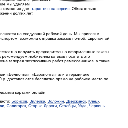
ние мы уделяем
ша компания дает
гарантию на сервис
! Обязательно
жении долгих лет.
тавляются на следующий рабочий день. Мы привозим
спортом, возможна отправка заказов почтой, Европочтой,
 бесплатно получить предварительно оформленные заказы
ь рекомендуем любителям котиков посетить это
жена галерея эксклюзивных работ ремесленников, а также
нии «Белпочты», «Европочты» или в терминале
0 р. доставляются бесплатно прямо на рабочее место по
овскими картами онлайн.
ласти:
Борисов
,
Вилейка
,
Воложин
,
Дзержинск
,
Клецк
,
чи
,
Солигорск
,
Старые Дороги
,
Столбцы
,
Узда
,
Червень