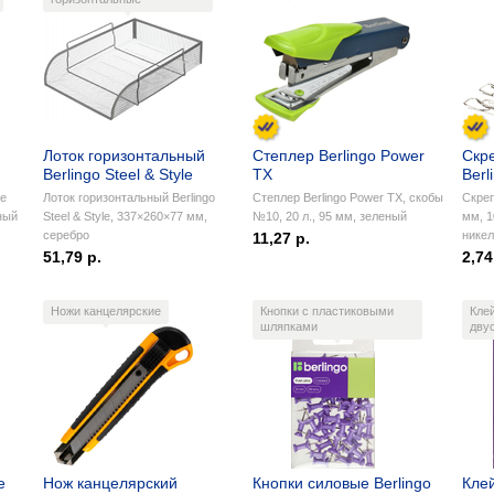
Лоток горизонтальный
Степлер Berlingo Power
Скр
Berlingo Steel & Style
TX
Berl
te
Лоток горизонтальный Berlingo
Степлер Berlingo Power TX, скобы
Скреп
ный
Steel & Style, 337×260×77 мм,
№10, 20 л., 95 мм, зеленый
мм, 1
серебро
нике
11,27 р.
51,79 р.
2,74
Ножи канцелярские
Кнопки с пластиковыми
Кле
шляпками
дву
е
Нож канцелярский
Кнопки силовые Berlingo
Кле