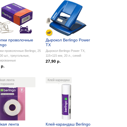
епки проволочные
Дырокол Berlingo Power
ingo
TX
ки проволочные Berlingo, 25
Дырокол Berlingo Power TX,
00 шт., треугольные,
115×115 мм, 20 л., синий
лированные
27,90 р.
 р.
йкая лента
Клей-карандаш
сторонняя
йкая лента
Клей-карандаш Berlingo