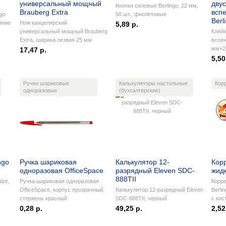
универсальный мощный
дву
Кнопки силовые Berlingo, 22 мм,
Brauberg Extra
всп
go
50 шт., фиолетовые
Berl
иние
Нож канцелярский
5,89 р.
универсальный мощный Brauberg
Клейк
Extra, ширина лезвия 25 мм
вспен
мм×2 
17,47 р.
5,50
Ручки шариковые
Калькуляторы настольные
Кор
одноразовые
(бухгалтерские)
ngo
Ручка шариковая
Калькулятор 12-
Кор
одноразовая OfficeSpace
разрядный Eleven SDC-
жидк
888TII
tor,
Ручка шариковая одноразовая
Корр
OfficeSpace, корпус прозрачный,
Калькулятор 12-разрядный Eleven
Berli
стержень красный
SDC-888TII, черный
с кис
0,28 р.
49,25 р.
2,52