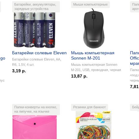
Батарейки, аккумуляторы,
Мыши компьютерные
Пап
зарядные устройства
аро
Батарейки солевые Eleven
Мышь компьютерная
Пап
ngo
Sonnen М-201
Offi
Батарейки солевые Eleven, AA,
мра
R6, 1.5V, 4 шт.
Мышь компьютерная Sonnen
М-201, USB, проводная, черная
Папка
3,19 р.
«под 
13,87 р.
пус
черн
7,81
Папки-конверты на кнопке,
Резинки для банкнот
Бей
на липучке, на язычке