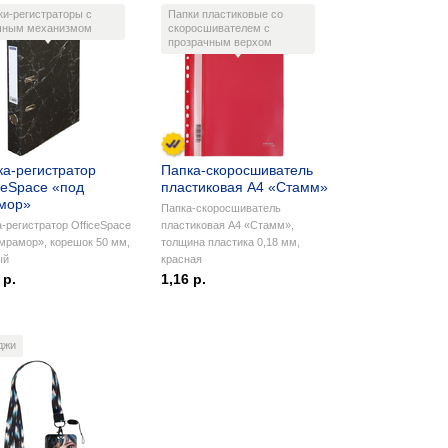
ки-регистраторы с
Папки пластиковые со
чным механизмом
скоросшивателем с
прозрачным верхом
ка-регистратор
Папка-скоросшиватель
ceSpace «под
пластиковая А4 «Стамм»
мор»
Папка-скоросшиватель
-регистратор OfficeSpace
пластиковая А4 «Стамм»,
мрамор», корешок 50 мм,
толщина пластика 0,18 мм,
ый
красная
 р.
1,16 р.
джи