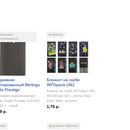
дневники
Блокноты
атированные
дневник
Блокнот на скобе
атированный Berlingo
ARTspace (А6)
lla Prestige
Блокнот на скобе ARTspace (А6),
невник недатированный
90×140 мм, 48 л., клетка, Boys
go Vivella Prestige, 143×210
trend. Микс, ассорти
60 л., серый
1,76 р.
9 р.
епки
Дыроколы офисные