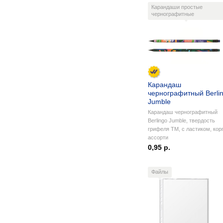
Карандаши простые
чернографитные
Карандаш
чернографитный Berli
Jumble
Карандаш чернографитный
Berlingo Jumble, твердость
грифеля ТМ, c ластиком, кор
ассорти
0,95 р.
Файлы