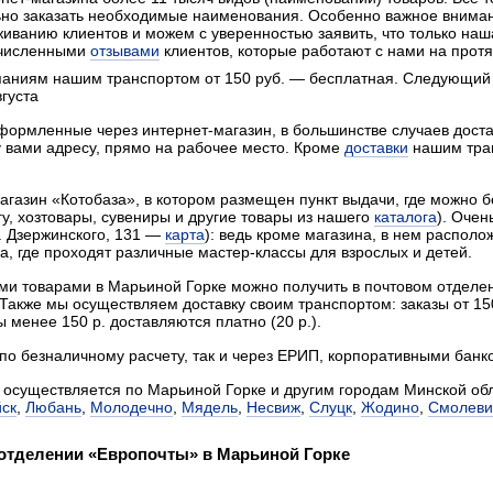
но заказать необходимые наименования. Особенно важное внима
иванию клиентов и можем с уверенностью заявить, что только на
очисленными
отзывами
клиентов, которые работают с нами на протя
мпаниям нашим транспортом от 150 руб. — бесплатная. Следующий
вгуста
оформленные через интернет-магазин, в большинстве случаев дос
 вами адресу, прямо на рабочее место. Кроме
доставки
нашим тран
магазин «Котобаза», в котором размещен пункт выдачи, где можно
гу, хозтовары, сувениры и другие товары из нашего
каталога
). Очен
. Дзержинского, 131 —
карта
)
: ведь кроме магазина, в нем располо
, где проходят различные мастер-классы для взрослых и детей.
ими товарами в Марьиной Горке можно получить в почтовом отделе
Также мы осуществляем доставку своим транспортом: заказы от 15
ы менее 150 р. доставляются платно (20 р.).
по безналичному расчету, так и через ЕРИП, корпоративными банк
 осуществляется по Марьиной Горке и другим городам Минской об
йск
,
Любань
,
Молодечно
,
Мядель
,
Несвиж
,
Слуцк
,
Жодино
,
Смолеви
 отделении «Европочты» в Марьиной Горке