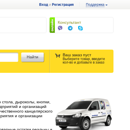
Вход
и
Регистрация
Поддержка
Консультант
Ваш заказ пуст
Найти
Выберите товар, введите
кол-во и добавьте в заказ
 стола, дыроколы, кнопки,
едприятий и организаций
чественного канцелярского
приятия и организации
товарные остатки реальны и