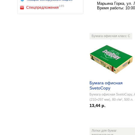
Марьина Горка, ул. 
185
Спецпредложения
Время работы: 10:00 
Бумага офисная класс C
Бумага офисная
SvetoCopy
Бумага офисная SvetoCopy, 
(210×297 мм), 80 г/м², 500 л.
13,44 р.
Лотки для бумаг
вертикальные