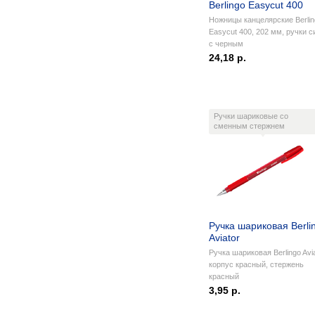
Berlingo Easycut 400
Ножницы канцелярские Berlin
Easycut 400, 202 мм, ручки с
с черным
24,18 р.
Ручки шариковые со
сменным стержнем
Ручка шариковая Berli
Aviator
Ручка шариковая Berlingo Avia
корпус красный, стержень
красный
3,95 р.