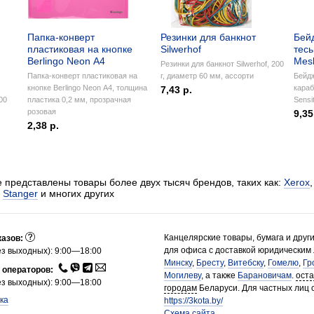
Папка-конверт
Резинки для банкнот
Бей
пластиковая на кнопке
Silwerhof
тес
Berlingo Neon А4
Mes
Резинки для банкнот Silwerhof, 200
Папка-конверт пластиковая на
г, диаметр 60 мм, ассорти
Бейдж
кнопке Berlingo Neon А4, толщина
караб
7,43 р.
00
пластика 0,2 мм, прозрачная
Sensi
розовая
9,35
2,38 р.
 представлены товары более двух тысяч брендов, таких как:
Xerox
,
Stanger
и многих других
Канцелярские товары, бумага и друг
казов:
для офиса с доставкой юридическим
з выходных): 9:00—18:00
Минску
,
Бресту
,
Витебску
,
Гомелю
,
Гр
 операторов:
Могилеву
, а также
Барановичам
.
ост
з выходных): 9:00—18:00
городам
Беларуси. Для частных лиц 
ка
https://3kota.by/
Схема сайта