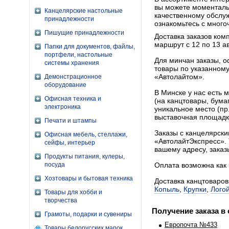
вы можете моменталь
Канцелярские настольные
качественному обслуж
принадлежности
ознакомьтесь с мног
Пишущие принадлежности
Доставка заказов ко
маршрут с 12 по 13 а
Папки для документов, файлы,
портфели, настольные
Для минчан заказы, 
системы хранения
товары по указанному
«Автолайтом».
Демонстрационное
оборудование
В Минске у нас есть 
Офисная техника и
(на канцтовары, бума
электроника
уникальное место (пр
выставочная площадка
Печати и штампы
Заказы с канцелярск
Офисная мебель, стеллажи,
«АвтолайтЭкспресс». 
сейфы, интерьер
вашему адресу, заказ
Продукты питания, кулеры,
посуда
Оплата возможна как 
Хозтовары и бытовая техника
Доставка канцтоваров
Копыль
,
Крупки
,
Лого
Товары для хобби и
творчества
Получение заказа в
Грамоты, подарки и сувениры
Европочта №433
Товары белорусских марок