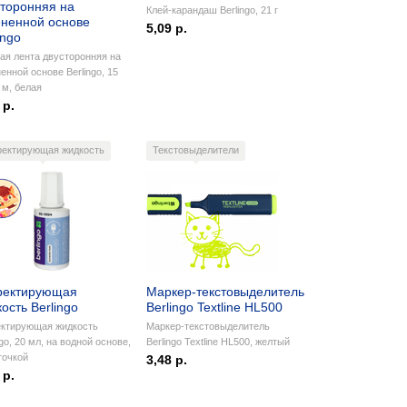
сторонняя на
Клей-карандаш Berlingo, 21 г
ененной основе
5,09 р.
ingo
ая лента двусторонняя на
енной основе Berlingo, 15
м, белая
 р.
ректирующая жидкость
Текстовыделители
ректирующая
Маркер-текстовыделитель
ость Berlingo
Berlingo Textline HL500
ектирующая жидкость
Маркер-текстовыделитель
ngo, 20 мл, на водной основе,
Berlingo Textline HL500, желтый
точкой
3,48 р.
 р.