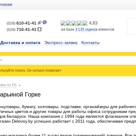
тнерам
4,83
610-41-41
(029)
710-41-41
на базе
3 135
оценок
клиентов
(029)
Доставка и оплата
Экспресс-заявка
Контакты
льзуйте поиск. Он сильно
помогает
вка по РБ
арьиной Горке
анцтовары, бумагу, хозтовары, подставки, органайзеры для рабочего
личных цветов и другие товары для работы офиса сотрудникам пр
дов Беларуси. Наша компания c 1994 года является флагманом оте
газин Delovoy.by успешно работает с 2011 года, обеспечивая пред
нет-магазина более 11 тысяч видов (наименований) товаров. Все 