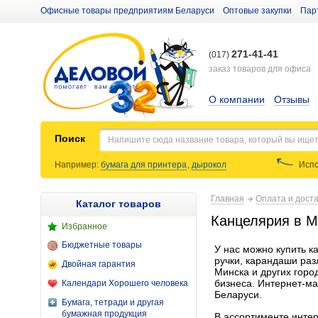
Офисные товары предприятиям Беларуси
Оптовые закупки
Пар
271-41-41
(017)
заказ товаров для офиса
О компании
Отзывы
Поиск
Например:
бумага для принтера
,
дырокол
Испо
Главная
Оплата и доста
Каталог товаров
Канцелярия в М
Избранное
Бюджетные товары
У нас можно купить к
ручки, карандаши раз
Двойная гарантия
Минска и других горо
бизнеса. Интернет-ма
Календари Хорошего человека
Беларуси.
Бумага, тетради и другая
бумажная продукция
В ассортименте интер