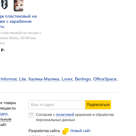
дж пластиковый на
ьме с карабином
hu
 пластиковый на тесьме с
ином Meshu, 50×80 мм,
tive
 р.
,
Informat
,
Lite
,
Каляка-Маляка
,
Lorex
,
Berlingo
,
OfficeSpace
,
ие товары
Подписаться
 лицам по
одно
,
Согласие с
политикой
хранения и обработки
альным
персональных данных
сайт
Разработка сайта
Новый сайт