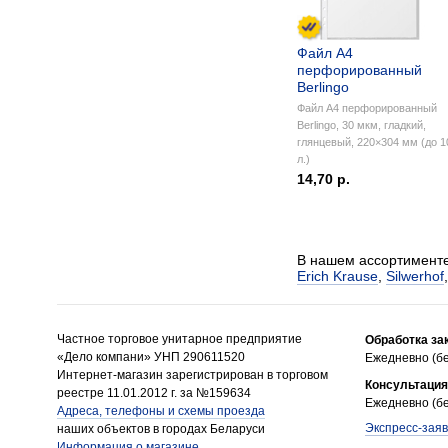
Файл А4
перфорированный
Berlingo
Файл А4 перфорированный
Berlingo, 30 мкм, гладкий,
глянцевый, 220×304 мм (до 1
л.)
14,70 р.
В нашем ассортименте
Erich Krause
,
Silwerhof
Частное торговое унитарное предприятие
Обработка за
«Дело компани» УНП 290611520
Ежедневно (бе
Интернет-магазин зарегистрирован в торговом
Консультация
реестре 11.01.2012 г. за №159634
Ежедневно (бе
Адреса, телефоны и схемы проезда
Экспресс-заяв
наших объектов в городах Беларуси
Информация о магазине