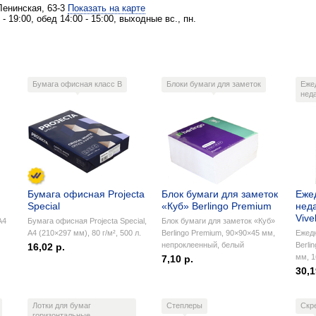
Ленинская, 63-3
Показать на карте
- 19:00, обед 14:00 - 15:00, выходные вс., пн.
Бумага офисная класс B
Блоки бумаги для заметок
Еже
нед
Бумага офисная Projecta
Блок бумаги для заметок
Еже
Special
«Куб» Berlingo Premium
нед
Vive
А4
Бумага офисная Projecta Special,
Блок бумаги для заметок «Куб»
А4 (210×297 мм), 80 г/м², 500 л.
Berlingo Premium, 90×90×45 мм,
Ежед
непроклеенный, белый
Berlin
16,02 р.
мм, 1
7,10 р.
30,1
Лотки для бумаг
Степлеры
Скр
горизонтальные