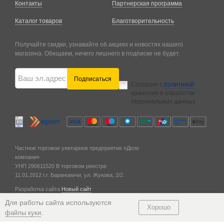
Контакты
Партнерская программа
Каталог товаров
Благотворительность
Получайте скидки, узнавайте об акциях и новостях нашего
магазина. Обещаем, ничего лишнего в подписке не будет.
Подписаться
Согласие с
политикой
хранения и обработки
персональных данных
Частное торговое унитарное предприятие «Дело
компани»
УНП 290611520
В торговом реестре
11.01.2012 г.
г. Барановичи,
ул. Жукова, 2/2.
Разработка сайта
Новый сайт
© 2011 — 2026
Для работы сайта используются
Хорошо
.
файлы куки