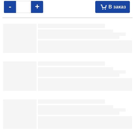
Описание товара
15,46
р.
096601
В наличии
-
+
В заказ
Ежедневник недатированный Meshu (А5) 145×215 мм, 136 л., Сat
Walk. Cattorini Island 19,04 092310
Ежедневник недатированный BG А5 135×205 мм, 160 л., черный 9,36
098561 135×205 мм, 160 л., зеленый 9,72 098560 135×205 мм, 160 л.,
синий 8,93 097429