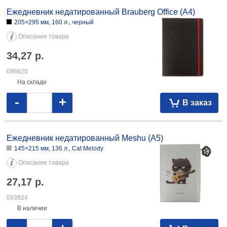
Ежедневник недатированный Brauberg Status (А6) 100×150 мм, 160 л.,
серо-голубой 16,44 113181
Ежедневник недатированный Brauberg Office (А4)
205×295 мм, 160 л., черный
Описание товара
34,27
р.
098620
На складе
-
+
В заказ
Ежедневник недатированный Meshu (А5)
145×215 мм, 136 л., Сat Melody
Описание товара