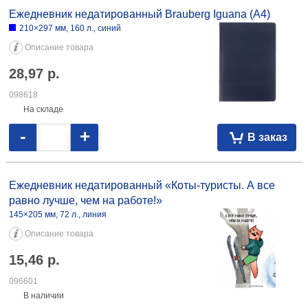
105214
В наличии
-
+
В заказ
Ежедневник недатированный Brauberg Iguana (А4)
210×297 мм, 160 л., синий
Описание товара
28,97
р.
098618
На складе
-
+
В заказ
Ежедневник недатированный «Коты-туристы. А все
равно лучше, чем на работе!»
145×205 мм, 72 л., линия