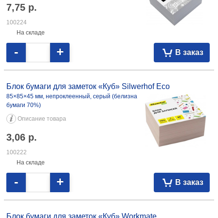
7,75
р.
100224
На складе
-
+
В заказ
Блок бумаги для заметок «Куб» Silwerhof Eco
85×85×45 мм, непроклеенный, серый (белизна
бумаги 70%)
Описание товара
3,06
р.
100222
На складе
-
+
В заказ
Блок бумаги для заметок «Куб» Workmate