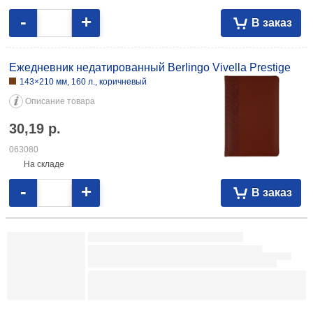
Описание товара
30,19
р.
061675
На складе
-
+
В заказ
Ежедневник недатированный Berlingo Vivella Prestige
143×210 мм, 160 л., коричневый
Описание товара
30,19
р.
063080
На складе
-
+
В заказ