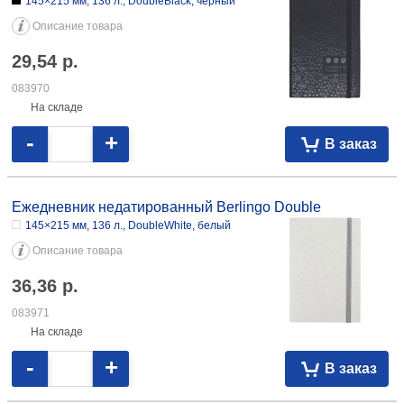
-
+
В заказ
Ежедневник недатированный Berlingo Double
145×215 мм, 136 л., DoubleBlack, черный
Описание товара
29,54
р.
083970
На складе
-
+
В заказ
Ежедневник недатированный Berlingo Double
145×215 мм, 136 л., DoubleWhite, белый
Описание товара
36,36
р.