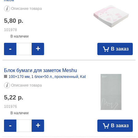
-
+
В заказ
Блок бумаги для заметок Meshu
85×85 мм, 1 блок×100 л., проклеенный, Meow-
meow
Описание товара
5,80
р.
101978
В наличии
-
+
В заказ
Блок бумаги для заметок Meshu
100×170 мм, 1 блок×50 л., проклеенный, Kat
Описание товара
5,22
р.