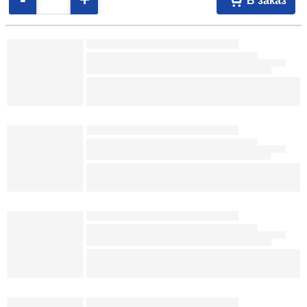
11,10
р.
082274
На складе
-
+
В заказ
Ежедневник недатированный Brauberg Office (А4) 205×295 мм, 160 л.,
красный 32,56 098619
Ежедневник недатированный Brauberg Iguana А6 100×150 мм, 160 л.,
красный 17,40 083849
Ежедневник недатированный BG А6 110×145 мм, 160 л., зеленый 7,58