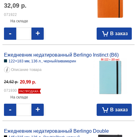
Ежедневник недатированный Berlingo Color Zone
143×210 мм, 136 л., оранжевый
Описание товара
32,09
р.
071922
На складе
-
+
В заказ
Ежедневник недатированный Berlingo Instinct (В6)
122×183 мм, 136 л., черный/аквамарин
Описание товара
20,99
р.
24,62
p.
071930
РАСПРОДАЖА
На складе