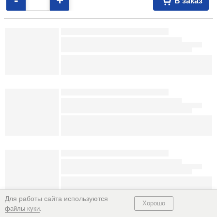
18,44
р.
109080
На складе
-
+
В заказ
Ежедневник недатированный А5 «Зеленоглазый кот» 148×206 мм, 80
л., линия 9,11 105254
Ежедневник недатированный Brauberg (А5, на резинке) 145×203 мм,
160 л., линия, Black Cat 16,61 100712
Для работы сайта используются
Хорошо
.
файлы куки
Ежедневник недатированный Collezione А5 150×205 мм, 80 л.,