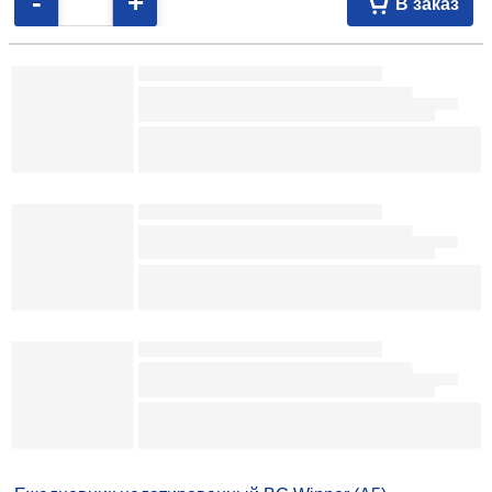
27,17
р.
093924
В наличии
-
+
В заказ
Ежедневник недатированный Meshu (А5) 145×215 мм, 136 л., Cat
Walk. Purple Rebel 24,80 093925
Ежедневник недатированный Delucci 150×215 мм, 160 л., коричневый
44,94 098746
Ежедневник недатированный Brauberg (А5) 145×215 мм, 160 л., синий