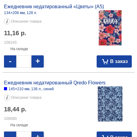
Ежедневник недатированный «С котиками и вином все становится
лучше» А5, 64 л., точки 4,09 081825
Ежедневник недатированный «Цветы» (А5)
134×206 мм, 128 л.
Описание товара
11,16
р.
108245
На складе
-
+
В заказ
Ежедневник недатированный Qredo Flowers
145×210 мм, 136 л., синий
Описание товара