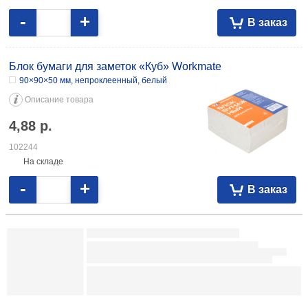
-
+
В заказ
Блок бумаги для заметок «Куб» Workmate
90×90×50 мм, непроклеенный, белый
Описание товара
4,88
р.
102244
На складе
-
+
В заказ
Блок бумаги для заметок «Куб. Стамм. Имидж»
80×80×40 мм, непроклеенный, 4 цвета, ассорти (цена за 1 шт.)
Описание товара
5,57
р.