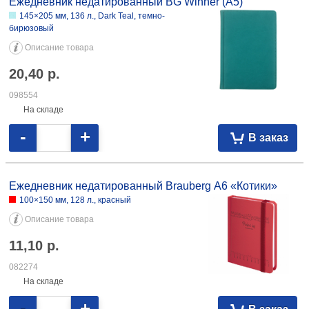
9,35 097504 145×215 мм, 160 л., черный 9,76 097505
Ежедневник недатированный BG Winner (А5)
145×205 мм, 136 л., Dark Teal, темно-
бирюзовый
Описание товара
20,40
р.
098554
На складе
-
+
В заказ
Ежедневник недатированный Brauberg А6 «Котики»
100×150 мм, 128 л., красный
Описание товара