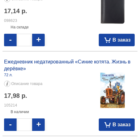
-
+
В заказ
Ежедневник недатированный Brauberg Select (А6)
100×150 мм, 160 л., темно-синий
Описание товара
17,14
р.
098623
На складе
-
+
В заказ
Ежедневник недатированный «Синие котята. Жизнь в
дерёвке»
72 л.
Описание товара
17,98
р.