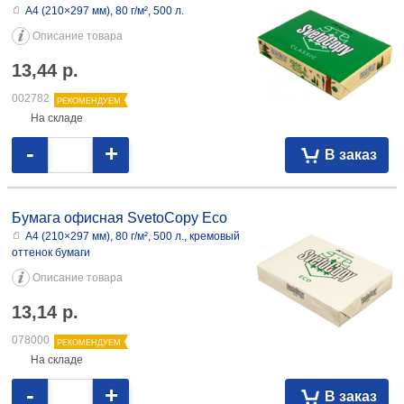
А4 (210×297 мм), 80 г/м², 500 л.
Описание товара
13,44
р.
002782
РЕКОМЕНДУЕМ
На складе
-
+
В заказ
Бумага офисная SvetoCopy Eco
А4 (210×297 мм), 80 г/м², 500 л., кремовый
оттенок бумаги
Описание товара
13,14
р.
078000
РЕКОМЕНДУЕМ
На складе
-
+
В заказ