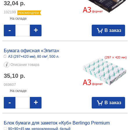
32,04
р.
102199
РЕКОМЕНДУЕМ
На складе
-
+
В заказ
Бумага офисная «Элита»
А3 (297×420 мм), 80 г/м², 500 л.
Описание товара
35,10
р.
069607
На складе
-
+
В заказ
Блок бумаги для заметок «Куб» Berlingo Premium
90×90×45 мм, непроклеенный, белый