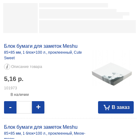
082644
На складе
-
+
В заказ
Блок бумаги для заметок «Спираль» Workmate 80×80×40 мм,
непроклеенный, 2 цвета 3,73 102248
Блок бумаги для заметок Meshu
85×85 мм, 1 блок×100 л., проклеенный, Cute
Sweet
Описание товара
5,16
р.
101973
В наличии