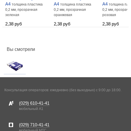
А4
А4
А4
толщина пластика
толщина пластика
толщина пла
0,2 мм, прозрачная
0,2 мм, прозрачная
0,2 мм, прозрачн
зеленая
оранжевая
розовая
2,38 руб
2,38 руб
2,38 руб
Вы смотрели
Консультация операторов: ежедневно (без выходных) с 9:00 до 18:00.
(029)
610-41-41
мобильный A1
(029)
710-41-41
мобильный MTC