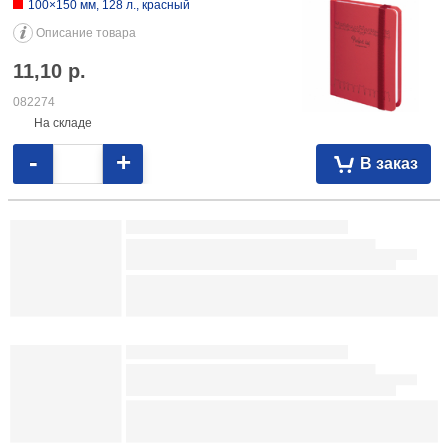
-
+
В заказ
Ежедневник недатированный «Цветы» (А5)
134×206 мм, 128 л.
Описание товара
11,16
р.
108245
На складе
-
+
В заказ
Ежедневник недатированный Brauberg А6 «Котики»
100×150 мм, 128 л., красный
Описание товара
11,10
р.