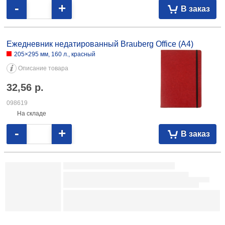
Описание товара
18,05
р.
109077
На складе
-
+
В заказ
Ежедневник недатированный Brauberg (А5, на резинке)
145×203 мм, 160 л., линия, Black Cat
Описание товара
16,61
р.
100712
На складе
-
+
В заказ