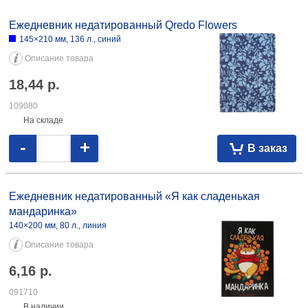
082274
На складе
-
+
В заказ
Ежедневник недатированный Meshu (А5) 145×215 мм, 136 л., Сat
Walk. Cattorini Island 19,04 092310
Ежедневник недатированный «С котиками и вином все становится
лучше» А5, 64 л., точки 4,09 081825
Ежедневник недатированный Qredo Flowers
145×210 мм, 136 л., синий