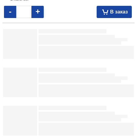
Описание товара
18,44
р.
109080
На складе
-
+
В заказ
Ежедневник недатированный «Я как сладенькая
мандаринка»
140×200 мм, 80 л., линия
Описание товара
6,16
р.
091710
В наличии
-
+
В заказ