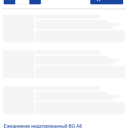
7,67
р.
090750
В наличии
-
+
В заказ
Ежедневник недатированный Delucci
150×215 мм, 160 л., коричневый
Описание товара
44,94
р.
098746
На складе
-
+
В заказ
Ежедневник недатированный BG Winner (А5) 145×205 мм, 136 л., Dark
Teal, темно-бирюзовый 20,40 098554