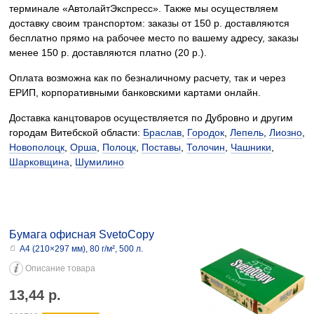
терминале «АвтолайтЭкспресс». Также мы осуществляем
доставку своим транспортом: заказы от 150 р. доставляются
бесплатно прямо на рабочее место по вашему адресу, заказы
менее 150 р. доставляются платно (20 р.).
Оплата возможна как по безналичному расчету, так и через
ЕРИП, корпоративными банковскими картами онлайн.
Доставка канцтоваров осуществляется по Дубровно и другим
городам Витебской области:
Браслав
,
Городок
,
Лепель
,
Лиозно
,
Новополоцк
,
Орша
,
Полоцк
,
Поставы
,
Толочин
,
Чашники
,
Шарковщина
,
Шумилино
Бумага офисная SvetoCopy
А4 (210×297 мм), 80 г/м², 500 л.
Описание товара
13,44
р.