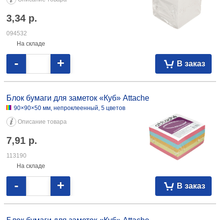
3,34
р.
094532
На складе
-
+
В заказ
Блок бумаги для заметок «Куб» Attache
90×90×50 мм, непроклеенный, 5 цветов
Описание товара
7,91
р.
113190
На складе
-
+
В заказ