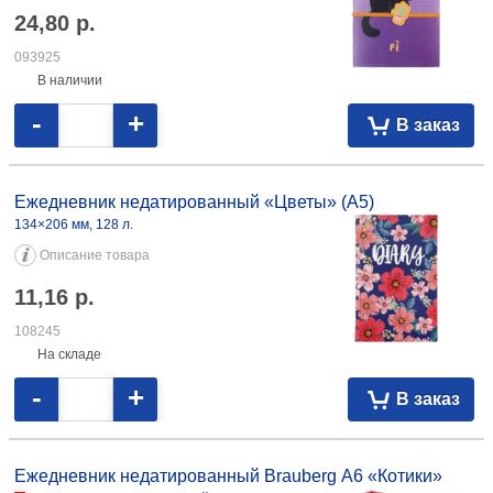
Ежедневник недатированный Berlingo Vivella Prestige
143×210 мм, 160 л., коричневый
Описание товара
30,19
р.
063080
На складе
-
+
В заказ
Ежедневник недатированный Meshu (А5)
145×215 мм, 136 л., Cat Walk. Purple Rebel
Описание товара
24,80
р.
093925
В наличии