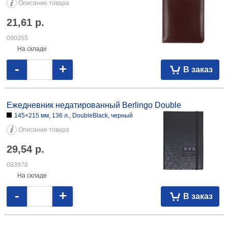
Описание товара
21,61
р.
090355
На складе
-
+
В заказ
Ежедневник недатированный Berlingo Double
145×215 мм, 136 л., DoubleBlack, черный
Описание товара
29,54
р.
083970
На складе
-
+
В заказ