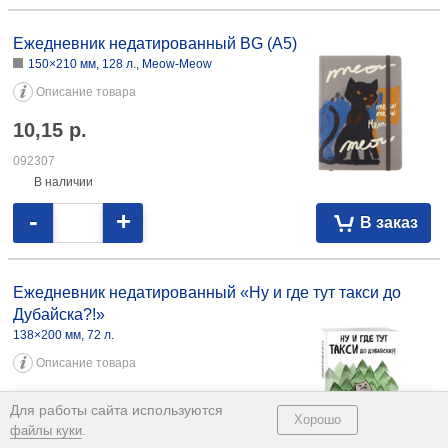
097326
На складе
-
+
В заказ
Ежедневник недатированный А5 «Зеленоглазый кот»
148×206 мм, 80 л., линия
Описание товара
9,11
р.
105254
В наличии
-
+
В заказ
Ежедневник недатированный BG (А5)
Для работы сайта используются
Хорошо
.
файлы куки
150×210 мм, 128 л., Meow-Meow