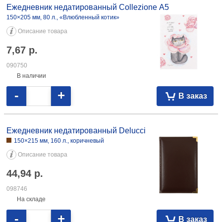
Ежедневник недатированный Brauberg Office (А4)
205×295 мм, 160 л., красный
Описание товара
32,56
р.
098619
На складе
-
+
В заказ
Ежедневник недатированный Brauberg Office (А4) 205×295 мм, 160 л.,
черный 34,27 098620
Ежедневник недатированный Collezione А5
150×205 мм, 80 л., «Влюбленный котик»
Описание товара