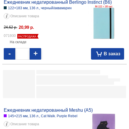
Ежедневник недатированный Berlingo Instinct (В6)
122×183 мм, 136 л., черный/аквамарин
Описание товара
20,99
р.
24,62
p.
071930
РАСПРОДАЖА
На складе
-
+
В заказ
Ежедневник недатированный Berlingo Vivella Prestige
143×210 мм, 160 л., серый
Описание товара
30,19
р.
061675
На складе
-
+
В заказ