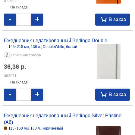
071922
На складе
-
+
В заказ
Ежедневник недатированный Berlingo Double
145×215 мм, 136 л., DoubleWhite, белый
Описание товара
36,36
р.
083971
На складе
-
+
В заказ
Ежедневник недатированный Berlingo Silver Pristine
(А6)
115×160 мм, 160 л., коричневый