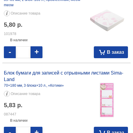
meow
Описание товара
5,80
р.
101978
В наличии
-
+
В заказ
Блок бумаги для записей с отрывными листами Sima-
Land
70×180 мм, 3 блока×10 л., «Котики»
Описание товара
5,83
р.
087447
В наличии
-
+
В заказ