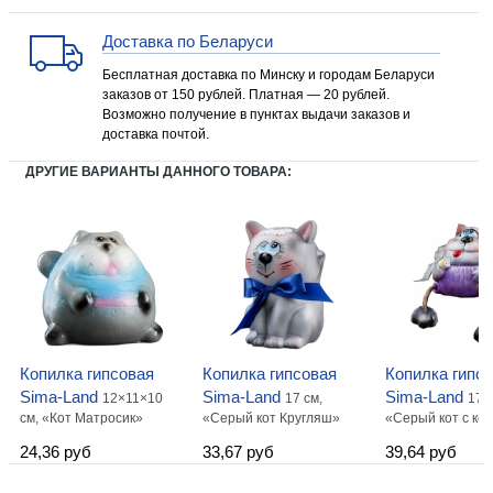
Доставка по Беларуси
Бесплатная доставка по Минску и городам Беларуси
заказов от 150 рублей. Платная — 20 рублей.
Возможно получение в пунктах выдачи заказов и
доставка почтой.
ДРУГИЕ ВАРИАНТЫ ДАННОГО ТОВАРА:
Копилка гипсовая
Копилка гипсовая
Копилка гипс
Sima-Land
Sima-Land
Sima-Land
12×11×10
17 см,
17 с
см, «Кот Матросик»
«Серый кот Кругляш»
«Серый кот с ко
24,36 руб
33,67 руб
39,64 руб