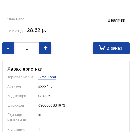
Sima-Land
В наличии
28,62
p.
Цена с НДС:
-
+
В заказ
Оригинальная гипсовая копилка для хранения мелочи.
Характеристики
Торговая марка
Sima-Land
Артикул
5383467
Код товара
087306
Штрихкод
6900053834673
Единица
шт.
измерения
В упаковке
1