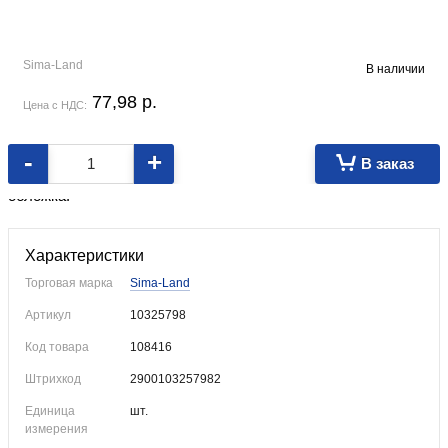
Sima-Land
В наличии
77,98
p.
Цена с НДС:
-
+
В заказ
Шкатулка-книга с очаровательным котиком. Деревянная
обложка.
Характеристики
Торговая марка
Sima-Land
Артикул
10325798
Код товара
108416
Штрихкод
2900103257982
Единица
шт.
измерения