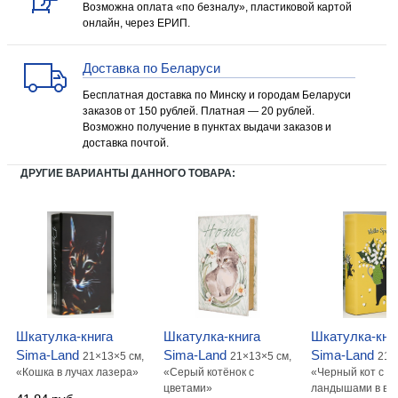
Возможна оплата «по безналу», пластиковой картой
онлайн, через ЕРИП.
Доставка по Беларуси
Бесплатная доставка по Минску и городам Беларуси
заказов от 150 рублей. Платная — 20 рублей.
Возможно получение в пунктах выдачи заказов и
доставка почтой.
ДРУГИЕ ВАРИАНТЫ ДАННОГО ТОВАРА:
Шкатулка-книга
Шкатулка-книга
Шкатулка-кни
Sima-Land
Sima-Land
Sima-Land
21×13×5 см,
21×13×5 см,
21×
«Кошка в лучах лазера»
«Серый котёнок с
«Черный кот с
цветами»
ландышами в ва