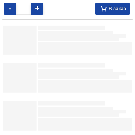
Описание товара
6,16
р.
091710
В наличии
-
+
В заказ
Ежедневник недатированный Qredo Flex 145×210 мм, 136 л.,
бирюзовый 18,05 109077
Ежедневник недатированный BG Winner (А5) 145×205 мм, 136 л., Dark
Teal, темно-бирюзовый 20,40 098554