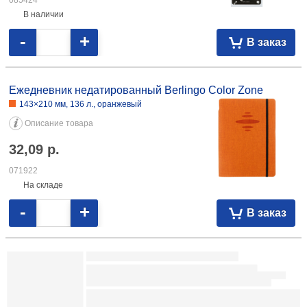
085424
В наличии
-
+
В заказ
Ежедневник недатированный Berlingo Color Zone
143×210 мм, 136 л., оранжевый
Описание товара
32,09
р.
071922
На складе
-
+
В заказ
Ежедневник недатированный Berlingo Double
145×215 мм, 136 л., DoubleBlack, черный
Описание товара