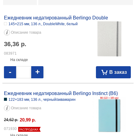
29,54
р.
083970
На складе
-
+
В заказ
Ежедневник недатированный Berlingo Double
145×215 мм, 136 л., DoubleWhite, белый
Описание товара
36,36
р.
083971
На складе
-
+
В заказ
Ежедневник недатированный Berlingo Instinct (В6)