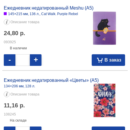
Ежедневник недатированный Brauberg А6 «Котики» 100×150 мм, 128
л., красный 11,10 082274
Ежедневник недатированный Meshu (А5)
145×215 мм, 136 л., Cat Walk. Purple Rebel
Описание товара
24,80
р.
093925
В наличии
-
+
В заказ
Ежедневник недатированный «Цветы» (А5)
134×206 мм, 128 л.