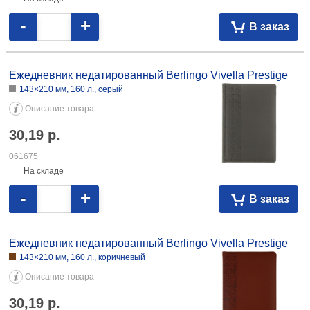
122×183 мм, 136 л., черный/аквамарин
Описание товара
20,99
р.
24,62
p.
071930
РАСПРОДАЖА
На складе
-
+
В заказ
Ежедневник недатированный Berlingo Vivella Prestige
143×210 мм, 160 л., серый
Описание товара
30,19
р.
061675
На складе
-
+
В заказ