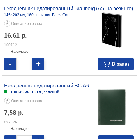
Ежедневник недатированный Brauberg Select (А6) 100×150 мм, 160 л.,
темно-синий 17,14 098623
Ежедневник недатированный Brauberg (А5, на резинке)
145×203 мм, 160 л., линия, Black Cat
Описание товара
16,61
р.
100712
На складе
-
+
В заказ
Ежедневник недатированный BG А6
110×145 мм, 160 л., зеленый