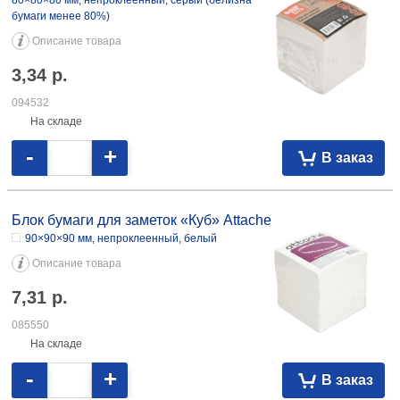
80×80×80 мм, непроклеенный, серый (белизна
бумаги менее 80%)
Описание товара
3,34
р.
094532
На складе
-
+
В заказ
Блок бумаги для заметок «Куб» Attache
90×90×90 мм, непроклеенный, белый
Описание товара
7,31
р.
085550
На складе
-
+
В заказ