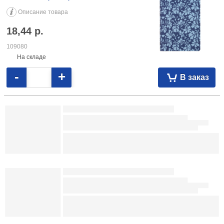
-
+
В заказ
Ежедневник недатированный Qredo Flowers
145×210 мм, 136 л., синий
Описание товара
18,44
р.
109080
На складе
-
+
В заказ
Ежедневник недатированный Meshu (А5) 145×215 мм, 136 л., Сat
Walk. Cattorini Island 19,04 092310