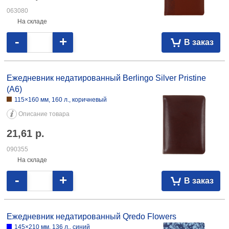
Ежедневник недатированный Berlingo Vivella Prestige
143×210 мм, 160 л., коричневый
Описание товара
30,19
р.
063080
На складе
-
+
В заказ
Ежедневник недатированный Berlingo Silver Pristine
(А6)
115×160 мм, 160 л., коричневый
Описание товара
21,61
р.
090355
На складе