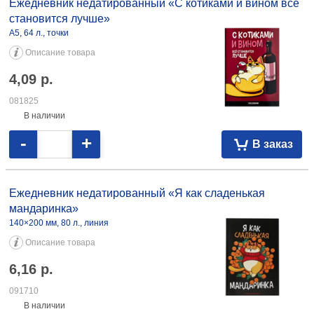
098561 135×205 мм, 160 л., зеленый 9,72 098560 135×205 мм, 160 л.,
синий 8,93 097429
Ежедневник недатированный «С котиками и вином все
становится лучше»
А5, 64 л., точки
Описание товара
4,09
р.
081825
В наличии
-
+
В заказ
Ежедневник недатированный «Я как сладенькая
мандаринка»
140×200 мм, 80 л., линия