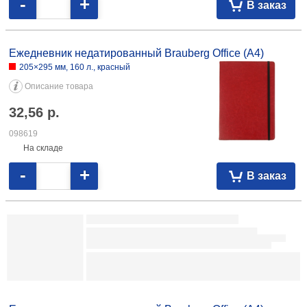
Описание товара
7,58
р.
097326
На складе
-
+
В заказ
Ежедневник недатированный Brauberg Office (А4)
205×295 мм, 160 л., красный
Описание товара
32,56
р.
098619
На складе
-
+
В заказ
Ежедневник недатированный Brauberg Iguana А6 100×150 мм, 160 л.,