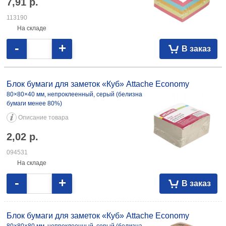
7,91
р.
113190
На складе
-
+
В заказ
Блок бумаги для заметок «Куб» Attache Economy
80×80×40 мм, непроклеенный, серый (белизна
бумаги менее 80%)
Описание товара
2,02
р.
094531
На складе
-
+
В заказ
Блок бумаги для заметок «Куб» Attache Economy