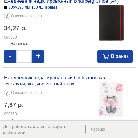
красный 17,40 083849
Ежедневник недатированный Brauberg Office (А4)
205×295 мм, 160 л., черный
Описание товара
34,27
р.
098620
На складе
-
+
В заказ
Ежедневник недатированный Collezione А5
150×205 мм, 80 л., «Влюбленный котик»
Для работы сайта используются
Хорошо
Описание товара
.
файлы куки