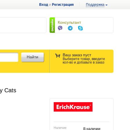
Вход
и
Регистрация
Поддержка
Консультант
Ваш заказ пуст
Найти
Выберите товар, введите
кол-во и добавьте в заказ
y Cats
Наличие
В наличии