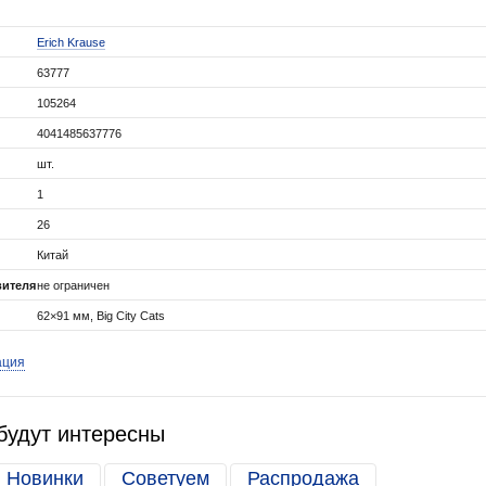
Erich Krause
63777
105264
4041485637776
шт.
1
26
Китай
вителя
не ограничен
62×91 мм, Big City Cats
ация
будут интересны
Новинки
Советуем
Распродажа