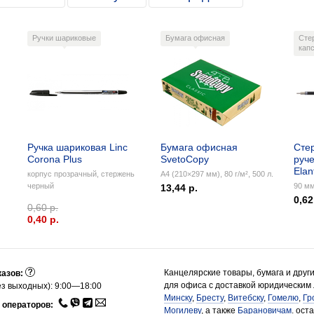
Ручки шариковые
Бумага офисная
Сте
кап
Ручка шариковая Linc
Бумага офисная
Сте
Corona Plus
SvetoCopy
руче
Elan
корпус прозрачный, стержень
А4 (210×297 мм), 80 г/м², 500 л.
черный
90 мм
13,44 р.
0,62
0,60 р.
0,40 p.
Канцелярские товары, бумага и друг
казов:
для офиса с доставкой юридическим
з выходных): 9:00—18:00
Минску
,
Бресту
,
Витебску
,
Гомелю
,
Гр
 операторов:
Могилеву
, а также
Барановичам
.
ост