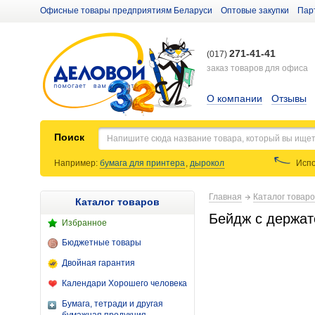
Офисные товары предприятиям Беларуси
Оптовые закупки
Пар
271-41-41
(017)
заказ товаров для офиса
О компании
Отзывы
Поиск
Например:
бумага для принтера
,
дырокол
Испо
Главная
Каталог товар
Каталог товаров
Бейдж с держате
Избранное
Бюджетные товары
Двойная гарантия
Календари Хорошего человека
Бумага, тетради и другая