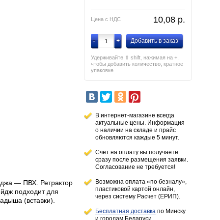
10,08
p.
Цена с НДС
-
+
Добавить в заказ
Удерживайте ⇧ shift, нажимая на +,
чтобы добавить количество, кратное
упаковке
В интернет-магазине всегда
актуальные цены. Информация
о наличии
на складе
и прайс
обновляются каждые 5 минут.
Счет на оплату вы получаете
сразу после размещения заявки.
Согласование не требуется!
Возможна оплата «по безналу»,
йджа — ПВХ. Ретрактор
пластиковой картой онлайн,
ейдж подходит для
через систему Расчет (ЕРИП).
адыша (вставки).
Бесплатная доставка
по Минску
и городам
Беларуси