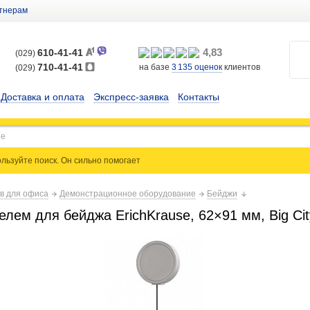
тнерам
4,83
610-41-41
(029)
710-41-41
на базе
3 135
оценок
клиентов
(029)
Доставка и оплата
Экспресс-заявка
Контакты
льзуйте поиск. Он сильно
помогает
ов для офиса
Демонстрационное оборудование
Бейджи
лем для бейджа ErichKrause, 62×91 мм, Big Cit