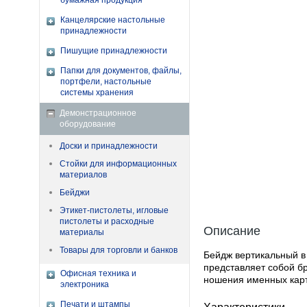
бумажная продукция
Канцелярские настольные
принадлежности
Пишущие принадлежности
Папки для документов, файлы,
портфели, настольные
системы хранения
Демонстрационное
оборудование
Доски и принадлежности
Стойки для информационных
материалов
Бейджи
Этикет-пистолеты, игловые
пистолеты и расходные
Описание
материалы
Товары для торговли и банков
Бейдж вертикальный в
представляет собой бр
Офисная техника и
ношения именных карто
электроника
Печати и штампы