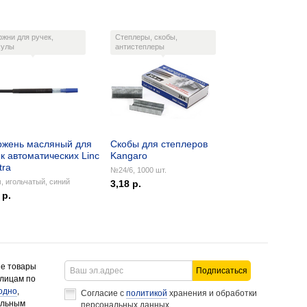
ржни для ручек,
Степлеры, скобы,
сулы
антистеплеры
ржень масляный для
Скобы для степлеров
к автоматических Linc
Kangaro
tra
№24/6, 1000 шт.
, игольчатый, синий
3,18 р.
 р.
ие товары
Подписаться
 лицам по
одно
,
Согласие с
политикой
хранения и обработки
альным
персональных данных