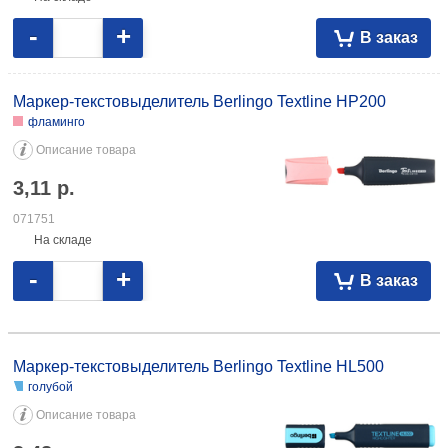
-
+
В заказ
Маркер-текстовыделитель Berlingo Textline HP200
фламинго
Описание товара
3,11
р.
071751
На складе
-
+
В заказ
Маркер-текстовыделитель Berlingo Textline HL500 голубой 3,48 051884
зеленый 3,48 047622 оранжевый 3,48 057721 розовый 3,48 057722
Маркер-текстовыделитель Berlingo Textline HL500
желтый 3,48 047620
голубой
Описание товара