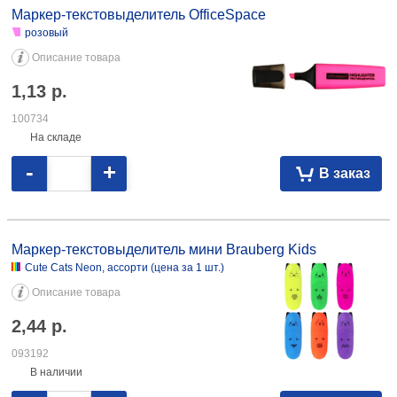
Маркер-текстовыделитель OfficeSpace
розовый
Описание товара
1,13
р.
100734
На складе
-
+
В заказ
Маркер-текстовыделитель мини Brauberg Kids Cute Cats Neon,
ассорти 2,44 093192 Cute Cats Pastel, ассорти 2,44 093193 Pastel,
Маркер-текстовыделитель мини Brauberg Kids
ассорти 1,78 108387
Cute Cats Neon, ассорти (цена за 1 шт.)
Описание товара
2,44
р.
093192
В наличии