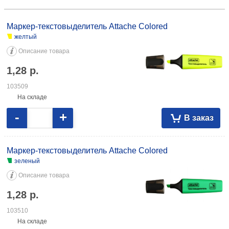
Маркер-текстовыделитель Attache Colored желтый 1,28 103509
зеленый 1,28 103510 оранжевый 1,28 103511 розовый 1,28 103512
Маркер-текстовыделитель Attache Colored
желтый
Описание товара
1,28
р.
103509
На складе
-
+
В заказ
Маркер-текстовыделитель Attache Colored
зеленый
Описание товара
1,28
р.
103510
На складе