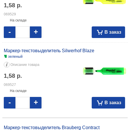
1,58
р.
069529
На складе
-
+
В заказ
Маркер-текстовыделитель Silwerhof Blaze
зеленый
Описание товара
1,58
р.
069527
На складе
-
+
В заказ
Маркер-текстовыделитель Brauberg Contract желтый 3,46 103258
зеленый 3,46 103259
Маркер-текстовыделитель Brauberg Contract