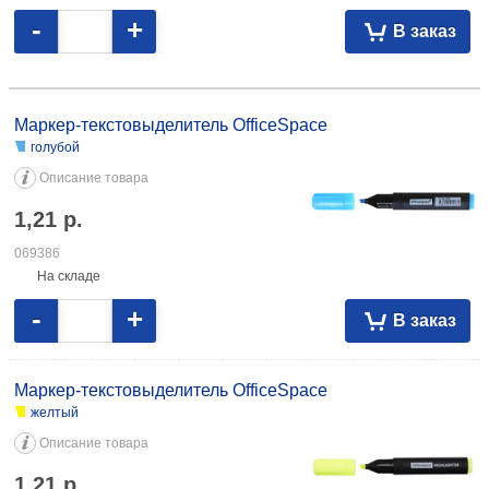
-
+
В заказ
Маркер-текстовыделитель OfficeSpace голубой 1,21 069386 желтый
1,21 045097 зеленый 1,21 045098 оранжевый 1,21 045099 розовый 1,21
Маркер-текстовыделитель OfficeSpace
045100
голубой
Описание товара
1,21
р.
069386
На складе
-
+
В заказ
Маркер-текстовыделитель OfficeSpace
желтый
Описание товара
1,21
р.