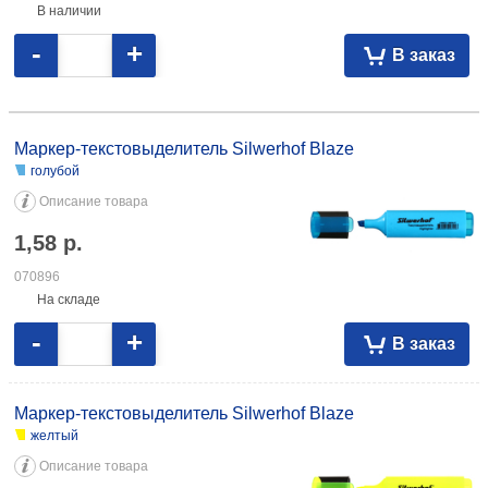
В наличии
-
+
В заказ
Маркер-текстовыделитель Silwerhof Blaze голубой 1,58 070896
желтый 1,58 069529 зеленый 1,58 069527
Маркер-текстовыделитель Silwerhof Blaze
голубой
Описание товара
1,58
р.
070896
На складе
-
+
В заказ
Маркер-текстовыделитель Silwerhof Blaze
желтый
Описание товара