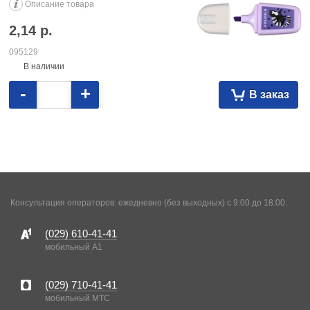
Описание товара
2,14
р.
095129
В наличии
-
+
В заказ
Консультация операторов: ежедневно (без выходных) с 9:00 до 18:00.
(029)
610-41-41
мобильный A1
(029)
710-41-41
мобильный MTC