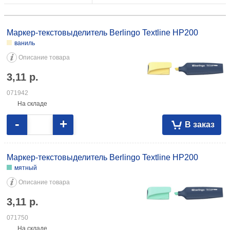
Маркер-текстовыделитель Berlingo Textline HP200 ваниль 3,11 071942
мятный 3,11 071750 фламинго 3,11 071751
Маркер-текстовыделитель Berlingo Textline HP200
ваниль
Описание товара
3,11
р.
071942
На складе
-
+
В заказ
Маркер-текстовыделитель Berlingo Textline HP200
мятный
Описание товара
3,11
р.
071750
На складе