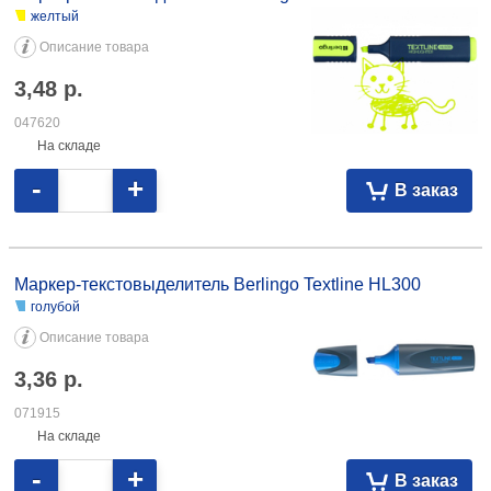
желтый
Описание товара
3,48
р.
047620
На складе
-
+
В заказ
Маркер-текстовыделитель Berlingo Textline HL300 голубой 3,36 071915
желтый 3,36 071916 зеленый 3,36 071917
Маркер-текстовыделитель Berlingo Textline HL300
голубой
Описание товара
3,36
р.
071915
На складе
-
+
В заказ