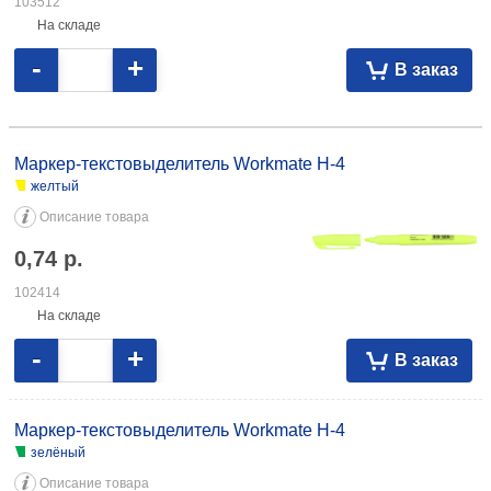
103512
На складе
-
+
В заказ
Маркер-текстовыделитель Workmate H-4 желтый 0,74 102414 зелёный
0,74 101891 оранжевый 0,74 101892 розовый 0,74 101893
Маркер-текстовыделитель Workmate H-4
желтый
Описание товара
0,74
р.
102414
На складе
-
+
В заказ
Маркер-текстовыделитель Workmate H-4
зелёный
Описание товара