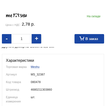
На складе
2,78
p.
Цена с НДС:
-
+
В заказ
Декоративная свеча с держателем. Для украшения торта или
другого десерта. Высота 8,5 см.
Характеристики
Торговая марка
Meshu
Артикул
MS_32387
Код товара
080478
Штрихкод
4680211303860
Единица
шт.
измерения