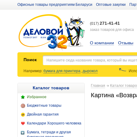
Офисные товары предприятиям Беларуси
Оптовые закупки
Пар
271-41-41
(017)
заказ товаров для офиса
О компании
Отзывы
Поиск
Например:
бумага для принтера
,
дырокол
Испо
Главная
Каталог товар
Каталог товаров
Картина «Возвра
Избранное
Бюджетные товары
Двойная гарантия
Календари Хорошего человека
Бумага, тетради и другая