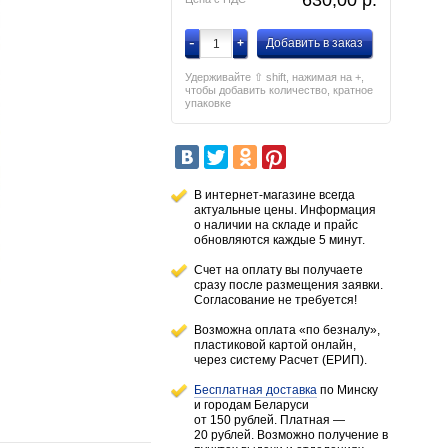
630,00
p.
-
+
Добавить в заказ
Удерживайте ⇧ shift, нажимая на +,
чтобы добавить количество, кратное
упаковке
В интернет-магазине всегда
актуальные цены. Информация
о наличии
на складе
и прайс
обновляются каждые 5 минут.
Счет на оплату вы получаете
сразу после размещения заявки.
Согласование не требуется!
Возможна оплата «по безналу»,
пластиковой картой онлайн,
через систему Расчет (ЕРИП).
Бесплатная доставка
по Минску
и городам
Беларуси
от 150 рублей
. Платная —
20 рублей.
Возможно получение в