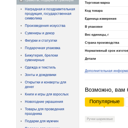
Грамоты, подарки и сувениры
Торговая марка
Наградная и поздравительная
Код товара
продукция, государственная
символика
Единица измерения
Произведения искусства
В упаковке
Сувениры и декор
Вес единицы, г
Фигурки и статуэтки
Страна производства
Подарочная упаковка
Нормативный срок изгото
Бижутерия, брелоки
Детали
сувенирные
Одежда и текстиль
Дополнительная информ
Зонты и дождевики
Открытки и конверты для
денег
Возможно, вам 
Книги и игры для взрослых
Популярные
Новогодние украшения
Товары для проведения
праздника
Ручки шариковые
Подарки для мужчин