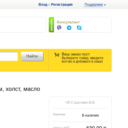
Вход
и
Регистрация
Поддержка
Консультант
Ваш заказ пуст
Найти
Выберите товар, введите
кол-во и добавьте в заказ
м, холст, масло
ЧЛ Стратович В.В.
Наличие
В наличии
Цена с НДС