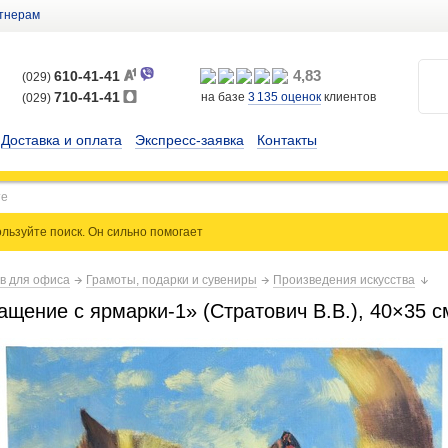
тнерам
4,83
610-41-41
(029)
710-41-41
на базе
3 135
оценок
клиентов
(029)
Доставка и оплата
Экспресс-заявка
Контакты
льзуйте поиск. Он сильно
помогает
ов для офиса
Грамоты, подарки и сувениры
Произведения искусства
щение с ярмарки-1» (Стратович В.В.), 40×35 с