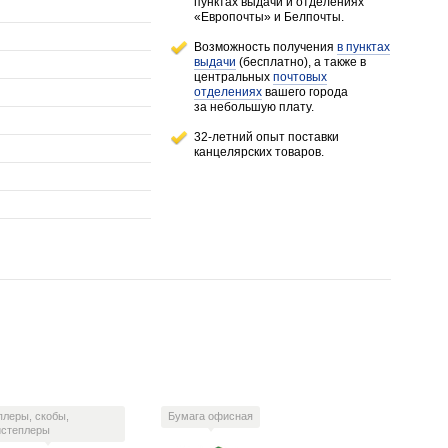
пунктах выдачи и отделениях
«Европочты» и Белпочты.
Возможность получения
в пунктах
выдачи
(бесплатно), а также в
центральных
почтовых
отделениях
вашего города
за небольшую плату.
32-летний опыт поставки
канцелярских товаров.
плеры, скобы,
Бумага офисная
истеплеры