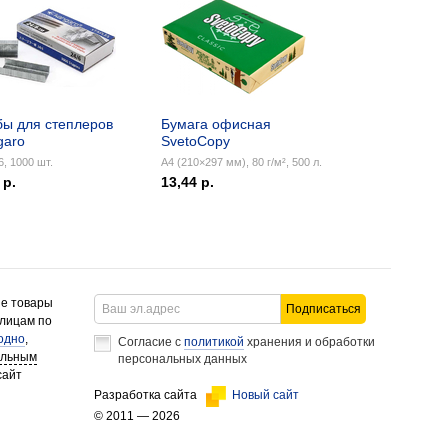
бы для степлеров
Бумага офисная
garo
SvetoCopy
, 1000 шт.
А4 (210×297 мм), 80 г/м², 500 л.
 р.
13,44 р.
ие товары
Подписаться
 лицам по
одно
,
Согласие с
политикой
хранения и обработки
альным
персональных данных
сайт
Разработка сайта
Новый сайт
© 2011 — 2026