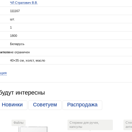
ЧЛ Стратович В.В.
111167
шт.
1
1800
Беларусь
вителя
не ограничен
40×35 см, холст, масло
ация
будут интересны
Новинки
Советуем
Распродажа
Файлы
Стержни для ручек,
Сте
капсулы
ант