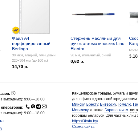
Файл А4
Стержень масляный для
Ско
перфорированный
ручек автоматических Linc
Kan
Berlingo
Elantra
ь
№24/6
30 мкм, гладкий, глянцевый,
90 мм, игольчатый, синий
3,18
220×304 мм (до 100 л.)
0,62 р.
14,70 р.
Канцелярские товары, бумага и друг
казов:
для офиса с доставкой юридическим
з выходных): 9:00—18:00
Минску
,
Бресту
,
Витебску
,
Гомелю
,
Гр
 операторов:
Могилеву
, а также
Барановичам
.
ост
з выходных): 9:00—18:00
городам
Беларуси. Для частных лиц 
ка
https://3kota.by/
Схема сайта
by