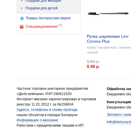
Подарки для женщин
Подарки для детей
Товары белорусских марок
185
Спецпредложения
Ручка шариковая Linc
Corona Plus
корпус прозрачный, стержен
черный
0,60 р.
0,40 p.
Частное торговое унитарное предприятие
Обработка за
«Дело компани» УНП 290611520
Ежедневно (бе
Интернет-магазин зарегистрирован в торговом
Консультация
реестре 11.01.2012 г. за №159634
Ежедневно (бе
Адреса, телефоны и схемы проезда
Экспресс-заяв
наших объектов в городах Беларуси
Информация о магазине
info@delovoy.
Работаем с юридическими лицами и ИП