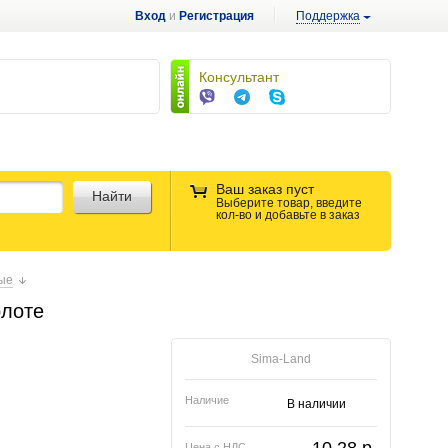
Вход
и
Регистрация
Поддержка
Консультант
Ваш заказ пуст
Найти
Выберите товар, введите
кол-во и добавьте в заказ
ные
олоте
Sima-Land
Наличие
В наличии
Цена с НДС