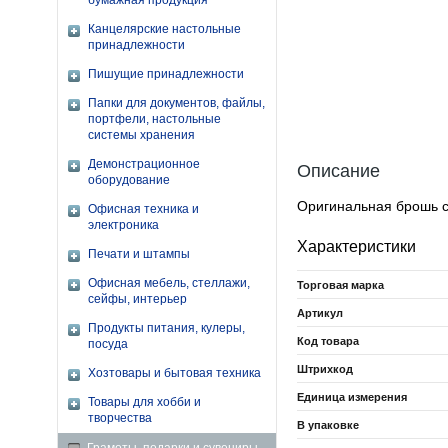
бумажная продукция
Канцелярские настольные
принадлежности
Пишущие принадлежности
Папки для документов, файлы,
портфели, настольные
системы хранения
Демонстрационное
Описание
оборудование
Оригинальная брошь с 
Офисная техника и
электроника
Характеристики
Печати и штампы
Офисная мебель, стеллажи,
Торговая марка
сейфы, интерьер
Артикул
Продукты питания, кулеры,
Код товара
посуда
Штрихкод
Хозтовары и бытовая техника
Единица измерения
Товары для хобби и
творчества
В упаковке