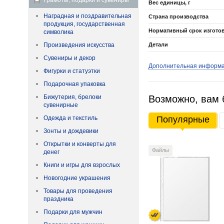
Грамоты, подарки и сувениры
Вес единицы, г
Наградная и поздравительная
Страна производства
продукция, государственная
Нормативный срок изгото
символика
Произведения искусства
Детали
Сувениры и декор
Дополнительная информ
Фигурки и статуэтки
Подарочная упаковка
Бижутерия, брелоки
Возможно, вам 
сувенирные
Одежда и текстиль
Популярные
Зонты и дождевики
Открытки и конверты для
Файлы
денег
Книги и игры для взрослых
Новогодние украшения
Товары для проведения
праздника
Подарки для мужчин