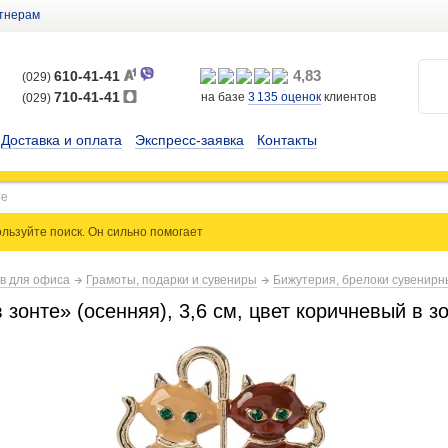
тнерам
4,83
610-41-41
(029)
710-41-41
на базе
3 135
оценок
клиентов
(029)
Доставка и оплата
Экспресс-заявка
Контакты
льзуйте поиск. Он сильно
помогает
ов для офиса
Грамоты, подарки и сувениры
Бижутерия, брелоки сувенир
зонте» (осенняя), 3,6 см, цвет коричневый в з