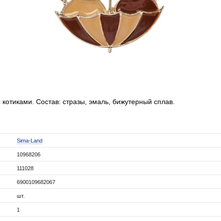
котиками. Состав: стразы, эмаль, бижутерный сплав.
Sima-Land
10968206
111028
6900109682067
шт.
1