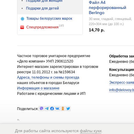
Подарки для женщин
Файл А4
перфорированный
Подарки для детей
Berlingo
Товары белорусских марок
30 мкм, гладкий, глянцевый,
220×304 мм (до 100 л.)
185
Спецпредложения
14,70 р.
Частное торговое унитарное предприятие
Обработка за
«Дело компани» УНП 290611520
Ежедневно (бе
Интернет-магазин зарегистрирован в торговом
Консультация
реестре 11.01.2012 г. за №159634
Ежедневно (бе
Адреса, телефоны и схемы проезда
Экспресс-заяв
наших объектов в городах Беларуси
Информация о магазине
info@delovoy.
Работаем с юридическими лицами и ИП
Поделиться:
Для работы сайта используются
.
файлы куки