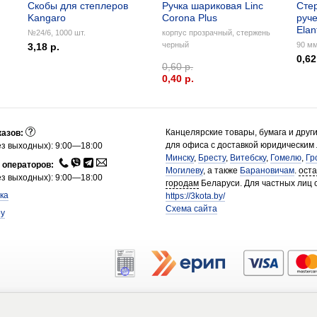
Скобы для степлеров
Ручка шариковая Linc
Сте
Kangaro
Corona Plus
руче
Elan
№24/6, 1000 шт.
корпус прозрачный, стержень
черный
90 мм
3,18 р.
0,62
0,60 р.
0,40 p.
Канцелярские товары, бумага и друг
казов:
для офиса с доставкой юридическим
з выходных): 9:00—18:00
Минску
,
Бресту
,
Витебску
,
Гомелю
,
Гр
 операторов:
Могилеву
, а также
Барановичам
.
ост
з выходных): 9:00—18:00
городам
Беларуси. Для частных лиц 
ка
https://3kota.by/
Схема сайта
by