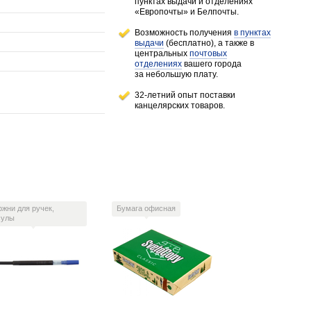
пунктах выдачи и отделениях
«Европочты» и Белпочты.
Возможность получения
в пунктах
выдачи
(бесплатно), а также в
центральных
почтовых
отделениях
вашего города
за небольшую плату.
32-летний опыт поставки
канцелярских товаров.
ржни для ручек,
Бумага офисная
сулы