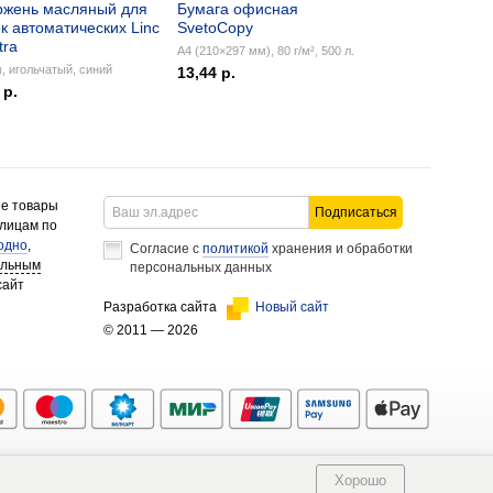
ржень масляный для
Бумага офисная
к автоматических Linc
SvetoCopy
tra
А4 (210×297 мм), 80 г/м², 500 л.
, игольчатый, синий
13,44 р.
 р.
ие товары
Подписаться
 лицам по
одно
,
Согласие с
политикой
хранения и обработки
альным
персональных данных
сайт
Разработка сайта
Новый сайт
© 2011 — 2026
Хорошо