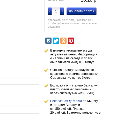
10,28
p.
-
+
Добавить в заказ
Удерживайте ⇧ shift, нажимая на +,
чтобы добавить количество, кратное
упаковке
В интернет-магазине всегда
актуальные цены. Информация
о наличии
на складе
и прайс
обновляются каждые 5 минут.
Счет на оплату вы получаете
сразу после размещения заявки.
Согласование не требуется!
Возможна оплата «по безналу»,
пластиковой картой онлайн,
через систему Расчет (ЕРИП).
Бесплатная доставка
по Минску
и городам
Беларуси
от 150 рублей
. Платная —
20 рублей.
Возможно получение в