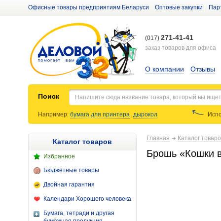
Офисные товары предприятиям Беларуси
Оптовые закупки
Пар
271-41-41
(017)
заказ товаров для офиса
О компании
Отзывы
Поиск
Например:
бумага для принтера
,
дырокол
Испо
Главная
Каталог товар
Каталог товаров
Брошь «Кошки в 
Избранное
Бюджетные товары
Двойная гарантия
Календари Хорошего человека
Бумага, тетради и другая