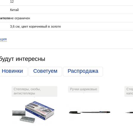
12
Китай
вителя
не ограничен
3,6 см, цвет коричневый в золоте
ация
будут интересны
Новинки
Советуем
Распродажа
Степлеры, скобы,
Ручки шариковые
Сте
антистеплеры
кап