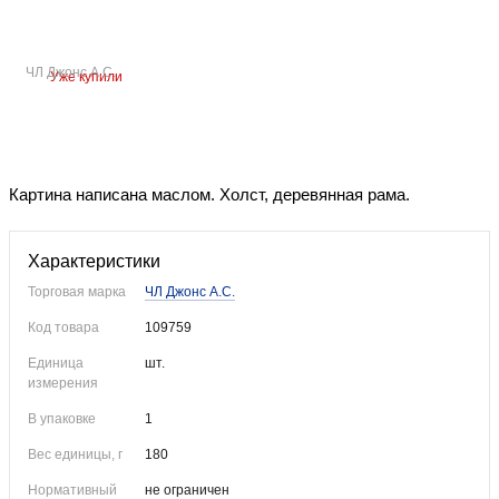
ЧЛ Джонс А.С.
Уже купили
Картина написана маслом. Холст, деревянная рама.
Характеристики
Торговая марка
ЧЛ Джонс А.С.
Код товара
109759
Единица
шт.
измерения
В упаковке
1
Вес единицы, г
180
Нормативный
не ограничен