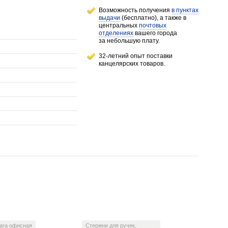
Возможность получения
в пунктах
выдачи
(бесплатно), а также в
центральных
почтовых
отделениях
вашего города
за небольшую плату.
32-летний опыт поставки
канцелярских товаров.
ага офисная
Стержни для ручек,