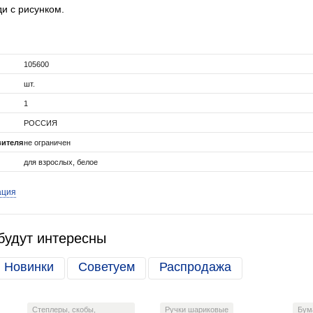
и с рисунком.
105600
шт.
1
РОССИЯ
вителя
не ограничен
для взрослых, белое
ация
будут интересны
Новинки
Советуем
Распродажа
Степлеры, скобы,
Ручки шариковые
Бум