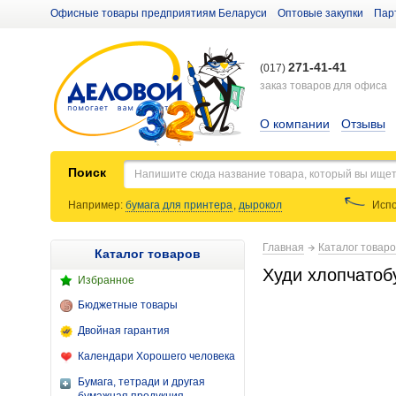
Офисные товары предприятиям Беларуси
Оптовые закупки
Пар
271-41-41
(017)
заказ товаров для офиса
О компании
Отзывы
Поиск
Например:
бумага для принтера
,
дырокол
Испо
Главная
Каталог товар
Каталог товаров
Худи хлопчатоб
Избранное
Бюджетные товары
Двойная гарантия
Календари Хорошего человека
Бумага, тетради и другая