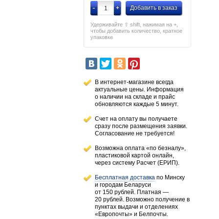
-
+
Добавить в заказ
Удерживайте ⇧ shift, нажимая на +,
чтобы добавить количество, кратное
упаковке
В интернет-магазине всегда
актуальные цены. Информация
о наличии
на складе
и прайс
обновляются каждые 5 минут.
Счет на оплату вы получаете
сразу после размещения заявки.
Согласование не требуется!
Возможна оплата «по безналу»,
пластиковой картой онлайн,
через систему Расчет (ЕРИП).
Бесплатная доставка
по Минску
и городам
Беларуси
от 150 рублей
. Платная —
20 рублей.
Возможно получение в
пунктах выдачи и отделениях
«Европочты» и Белпочты.