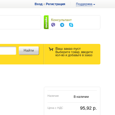
Вход
и
Регистрация
Поддержка
Консультант
Ваш заказ пуст
Найти
Выберите товар, введите
кол-во и добавьте в заказ
Наличие
В наличии
95,92
p.
Цена с НДС