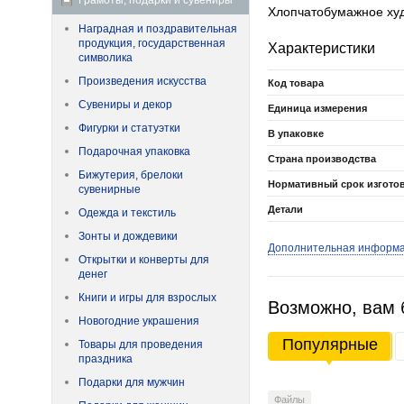
Грамоты, подарки и сувениры
Хлопчатобумажное худ
Наградная и поздравительная
продукция, государственная
Характеристики
символика
Произведения искусства
Код товара
Сувениры и декор
Единица измерения
Фигурки и статуэтки
В упаковке
Подарочная упаковка
Страна производства
Бижутерия, брелоки
Нормативный срок изгото
сувенирные
Детали
Одежда и текстиль
Зонты и дождевики
Дополнительная информ
Открытки и конверты для
денег
Книги и игры для взрослых
Возможно, вам 
Новогодние украшения
Популярные
Товары для проведения
праздника
Подарки для мужчин
Файлы