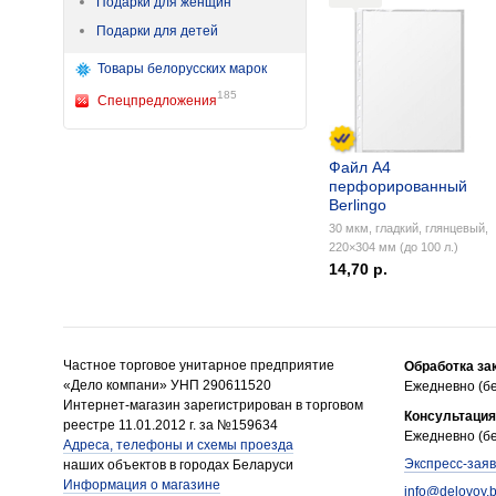
Подарки для женщин
Подарки для детей
Товары белорусских марок
185
Спецпредложения
Файл А4
перфорированный
Berlingo
30 мкм, гладкий, глянцевый,
220×304 мм (до 100 л.)
14,70 р.
Частное торговое унитарное предприятие
Обработка за
«Дело компани» УНП 290611520
Ежедневно (бе
Интернет-магазин зарегистрирован в торговом
Консультация
реестре 11.01.2012 г. за №159634
Ежедневно (бе
Адреса, телефоны и схемы проезда
Экспресс-заяв
наших объектов в городах Беларуси
Информация о магазине
info@delovoy.