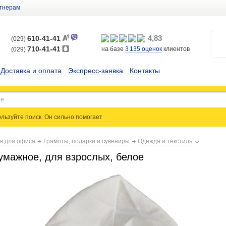
тнерам
4,83
610-41-41
(029)
710-41-41
на базе
3 135
оценок
клиентов
(029)
Доставка и оплата
Экспресс-заявка
Контакты
льзуйте поиск. Он сильно
помогает
ов для офиса
Грамоты, подарки и сувениры
Одежда и текстиль
умажное, для взрослых, белое