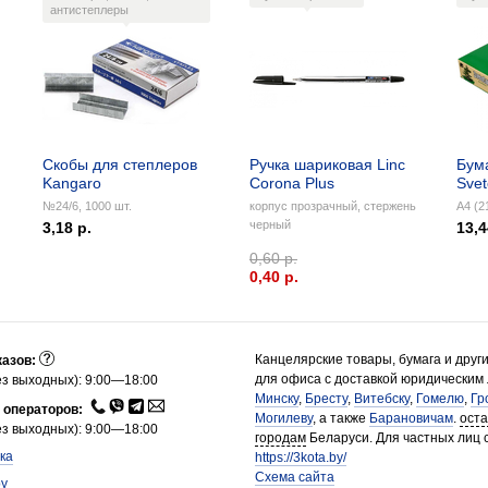
антистеплеры
Скобы для степлеров
Ручка шариковая Linc
Бум
Kangaro
Corona Plus
Sve
№24/6, 1000 шт.
корпус прозрачный, стержень
А4 (2
черный
3,18 р.
13,4
0,60 р.
0,40 p.
Канцелярские товары, бумага и друг
казов:
для офиса с доставкой юридическим
з выходных): 9:00—18:00
Минску
,
Бресту
,
Витебску
,
Гомелю
,
Гр
 операторов:
Могилеву
, а также
Барановичам
.
ост
з выходных): 9:00—18:00
городам
Беларуси. Для частных лиц 
ка
https://3kota.by/
Схема сайта
by