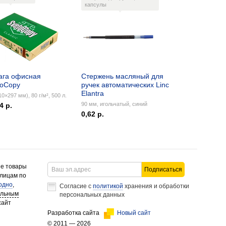
капсулы
ага офисная
Стержень масляный для
toCopy
ручек автоматических Linc
Elantra
10×297 мм), 80 г/м², 500 л.
90 мм, игольчатый, синий
4 р.
0,62 р.
ие товары
Подписаться
 лицам по
одно
,
Согласие с
политикой
хранения и обработки
альным
персональных данных
сайт
Разработка сайта
Новый сайт
© 2011 — 2026