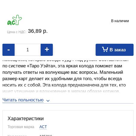
В наличии
36,89
p.
Цена с НДС:
-
+
В заказ
Уютное «Таро с котиками» — это маленькие милые
помощники, которые всегда будут под рукой. Составленная
по системе «Таро Уэйта», эта яркая колода поможет вам
получать ответы на волнующие вас вопросы. Маленький
размер карт делает их удобными для того, чтобы всегда
носить их с собой. Эта колода предназначена для тех, кто
ищет утешение и вдохновение в мягком образе котиков,
отражающих многообразие жизненных ситуаций и эмоций.
Карты идеально подойдут всем желающим добавить нотку
нежности и игривости в свое духовное исследование.
Характеристики
Торговая марка
АСТ