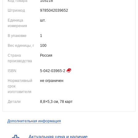
Код товара
105216
Штрихкод
9785042039652
Единица
шт.
измерения
В упаковке
1
Вес единицы, г
100
Страна
Россия
производства
ISBN
5-042-03965-2
Нормативный
не ограничен
срок
изготовителя
Детали
8,8×5,3 см, 78 карт
Дополнительная информация
Актуальная цена и наличие