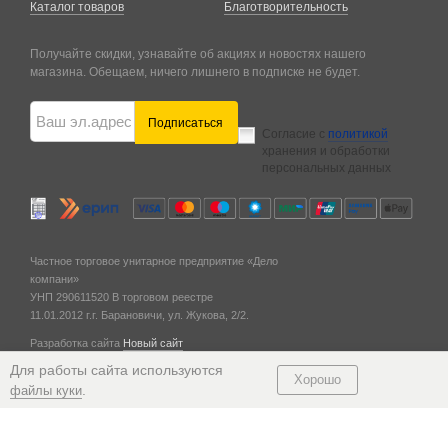
Каталог товаров
Благотворительность
Получайте скидки, узнавайте об акциях и новостях нашего
магазина. Обещаем, ничего лишнего в подписке не будет.
Подписаться
Согласие с
политикой
хранения и обработки
персональных данных
Частное торговое унитарное предприятие «Дело
компани»
УНП 290611520
В торговом реестре
11.01.2012 г.
г. Барановичи,
ул. Жукова, 2/2.
Разработка сайта
Новый сайт
© 2011 — 2026
Для работы сайта используются
Хорошо
.
файлы куки