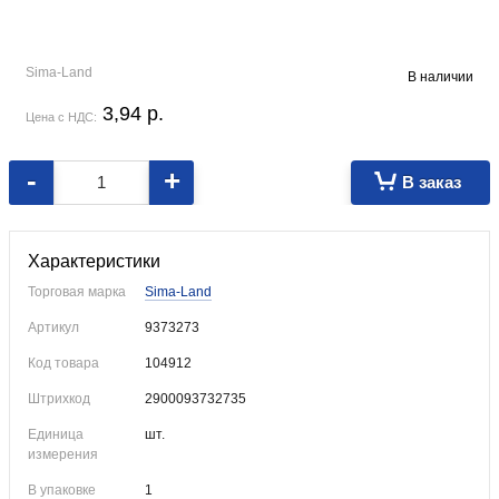
Sima-Land
В наличии
3,94
p.
Цена с НДС:
-
+
В заказ
Пакет из крафт-бумаги. Петельные ручки.
Характеристики
Торговая марка
Sima-Land
Артикул
9373273
Код товара
104912
Штрихкод
2900093732735
Единица
шт.
измерения
В упаковке
1