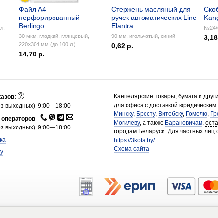
Файл А4
Стержень масляный для
Ско
перфорированный
ручек автоматических Linc
Kan
Berlingo
Elantra
л.
№24/6
30 мкм, гладкий, глянцевый,
90 мм, игольчатый, синий
3,18
220×304 мм (до 100 л.)
0,62 р.
14,70 р.
Канцелярские товары, бумага и друг
казов:
для офиса с доставкой юридическим
з выходных): 9:00—18:00
Минску
,
Бресту
,
Витебску
,
Гомелю
,
Гр
 операторов:
Могилеву
, а также
Барановичам
.
ост
з выходных): 9:00—18:00
городам
Беларуси. Для частных лиц 
ка
https://3kota.by/
Схема сайта
by