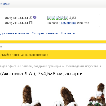
тнерам
4,83
610-41-41
(029)
710-41-41
на базе
3 135
оценок
клиентов
(029)
Доставка и оплата
Экспресс-заявка
Контакты
льзуйте поиск. Он сильно
помогает
ов для офиса
Грамоты, подарки и сувениры
Произведения искусства
(Аксютина Л.А.), 7×4,5×8 см, ассорти