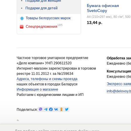
Подарки для женщин
Бумага офисная
Подарки для детей
SvetoCopy
А4 (210×297 мм), 80 г/м², 500 
Товары белорусских марок
13,44 р.
185
Спецпредложения
Частное торговое унитарное предприятие
Обработка за
«Дело компани» УНП 290611520
Ежедневно (бе
Интернет-магазин зарегистрирован в торговом
Консультация
реестре 11.01.2012 г. за №159634
Ежедневно (бе
Адреса, телефоны и схемы проезда
Экспресс-заяв
наших объектов в городах Беларуси
Информация о магазине
info@delovoy.
Работаем с юридическими лицами и ИП
Поделиться: