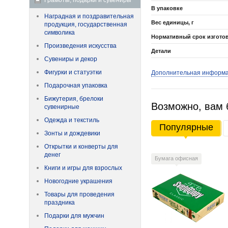
Грамоты, подарки и сувениры
В упаковке
Наградная и поздравительная
Вес единицы, г
продукция, государственная
символика
Нормативный срок изгото
Произведения искусства
Детали
Сувениры и декор
Фигурки и статуэтки
Дополнительная информ
Подарочная упаковка
Бижутерия, брелоки
Возможно, вам 
сувенирные
Одежда и текстиль
Популярные
Зонты и дождевики
Открытки и конверты для
денег
Бумага офисная
Книги и игры для взрослых
Новогодние украшения
Товары для проведения
праздника
Подарки для мужчин