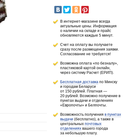
В интернет-магазине всегда
актуальные цены. Информация
о наличии
на складе
и прайс
обновляются каждые 5 минут.
Счет на оплату вы получаете
сразу после размещения заявки.
Согласование не требуется!
Возможна оплата «по безналу»,
пластиковой картой онлайн,
через систему Расчет (ЕРИП).
Бесплатная доставка
по Минску
и городам
Беларуси
от 150 рублей
. Платная —
20 рублей.
Возможно получение в
пунктах выдачи и отделениях
«Европочты» и Белпочты.
Возможность получения
в пунктах
выдачи
(бесплатно), а также в
центральных
почтовых
отделениях
вашего города
за небольшую плату.