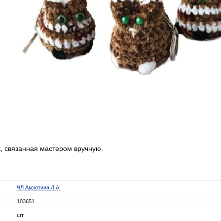
, связанная мастером вручную.
ЧЛ Аксютина Л.А.
103651
шт.