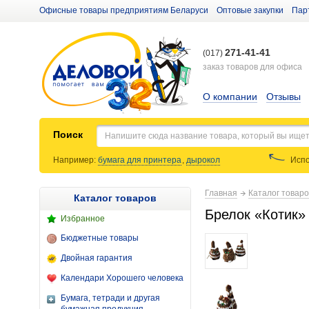
Офисные товары предприятиям Беларуси
Оптовые закупки
Пар
271-41-41
(017)
заказ товаров для офиса
О компании
Отзывы
Поиск
Например:
бумага для принтера
,
дырокол
Испо
Главная
Каталог товар
Каталог товаров
Брелок «Котик» 
Избранное
Бюджетные товары
Двойная гарантия
Календари Хорошего человека
Бумага, тетради и другая