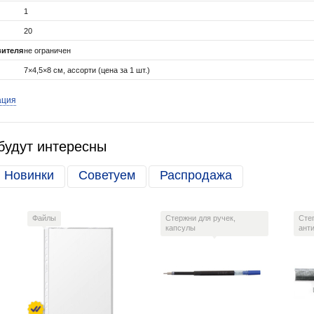
1
20
вителя
не ограничен
7×4,5×8 см, ассорти (цена за 1 шт.)
ация
будут интересны
Новинки
Советуем
Распродажа
Файлы
Стержни для ручек,
Сте
капсулы
ант