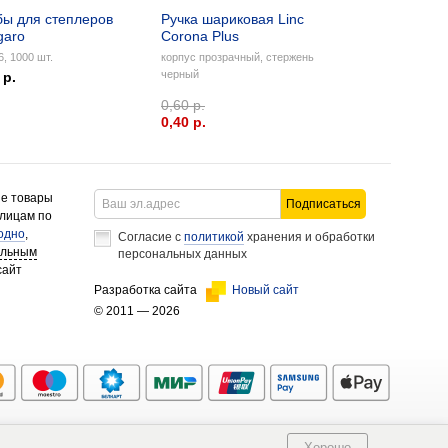
бы для степлеров
Ручка шариковая Linc
garo
Corona Plus
, 1000 шт.
корпус прозрачный, стержень
черный
 р.
0,60 р.
0,40 p.
ие товары
Подписаться
 лицам по
одно
,
Согласие с
политикой
хранения и обработки
альным
персональных данных
сайт
Разработка сайта
Новый сайт
© 2011 — 2026
Хорошо