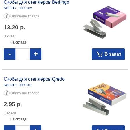
Скобы для степлеров Berlingo
№23/17, 1000 шт.
Описание товара
13,20
р.
054087
На складе
-
+
В заказ
Скобы для степлеров Qredo №23/10, 1000 шт. 2,95 102320 №23/13,
1000 шт. 3,68 104685
Скобы для степлеров Qredo
№23/10, 1000 шт.
Описание товара
2,95
р.
102320
На складе