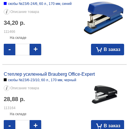
скобы №23/6-24/6, 60 л., 170 мм, синий
Описание товара
34,20
р.
111466
На складе
-
+
В заказ
Степлер усиленный Brauberg Office-Expert скобы №23/6-23/10, 60 л.,
170 мм, черный 28,88 113164
Степлер усиленный Brauberg Office-Expert
скобы №23/6-23/10, 60 л., 170 мм, черный
Описание товара
28,88
р.
113164
На складе
-
+
В заказ