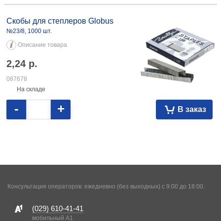
Скобы для степлеров Globus №23/8, 1000 шт. 2,24 087678
Скобы для степлеров Globus
№23/8, 1000 шт.
Описание товара
2,24
р.
087678
На складе
-
+
В заказ
Консультация операторов: ежедневно (без выходных) с 9:00 до 18:00.
(029)
610-41-41
мобильный A1