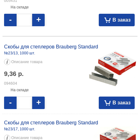
005431
На складе
-
+
В заказ
Скобы для степлеров Brauberg Standard №23/13, 1000 шт. 9,36 094604
№23/17, 1000 шт. 10,72 093010 №23/24, 1000 шт. 18,19 106060 №23/20,
Скобы для степлеров Brauberg Standard
1000 шт. 16,75 111583 №23/23, 1000 шт. 18,91 111584
№23/13, 1000 шт.
Описание товара
9,36
р.
094604
На складе
-
+
В заказ
Скобы для степлеров Brauberg Standard
№23/17, 1000 шт.
Описание товара