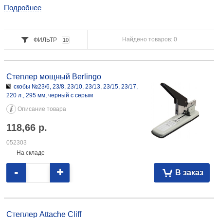
Подробнее
Найдено товаров: 0
ФИЛЬТР
10
Степлер мощный Berlingo скобы №23/6, 23/8, 23/10, 23/13, 23/15,
23/17, 220 л., 295 мм, черный с серым 118,66 052303
Степлер мощный Berlingo
скобы №23/6, 23/8, 23/10, 23/13, 23/15, 23/17,
220 л., 295 мм, черный с серым
Описание товара
118,66
р.
052303
На складе
-
+
В заказ
Степлер Attache Cliff скобы №23/6-24/6, 60 л., 170 мм, синий 34,20
111466
Степлер Attache Cliff