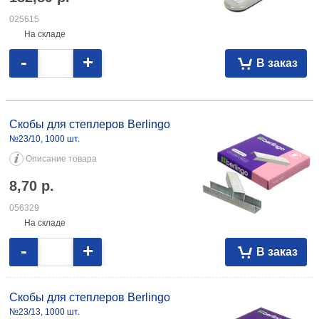
025615
На складе
-
+
В заказ
Скобы для степлеров Berlingo №23/10, 1000 шт. 8,70 056329 №23/13,
1000 шт. 8,32 054085 №23/15, 1000 шт. 10,30 054086 №23/17, 1000 шт.
Скобы для степлеров Berlingo
13,20 054087
№23/10, 1000 шт.
Описание товара
8,70
р.
056329
На складе
-
+
В заказ
Скобы для степлеров Berlingo
№23/13, 1000 шт.