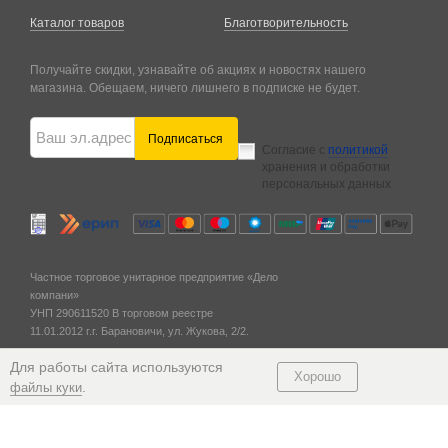
Каталог товаров
Благотворительность
Получайте скидки, узнавайте об акциях и новостях нашего
магазина. Обещаем, ничего лишнего в подписке не будет.
Подписаться
Согласие с
политикой
хранения и обработки
персональных данных
Частное торговое унитарное предприятие «Дело
компани»
УНП 290611520
В торговом реестре
11.01.2012 г.
г. Барановичи,
ул. Жукова, 2/2.
Разработка сайта
Новый сайт
Для работы сайта используются
Хорошо
© 2011 — 2026
.
файлы куки