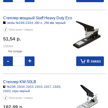
Степлер мощный Staff Heavy Duty Eco скобы №24/6-23/24, 200 л., 290
мм, черный 51,54 108064
Степлер мощный Staff Heavy Duty Eco
скобы №24/6-23/24, 200 л., 290 мм, черный
Описание товара
51,54
р.
108064
На складе
-
+
В заказ
Степлер KW-50LB №23/6, 23/10, 23/13, 23/15, 23/17, 23/20, 23/23,
серо-черный 182,89 025615
Степлер KW-50LB
№23/6, 23/10, 23/13, 23/15, 23/17, 23/20,
23/23, серо-черный
Описание товара
182,89
р.