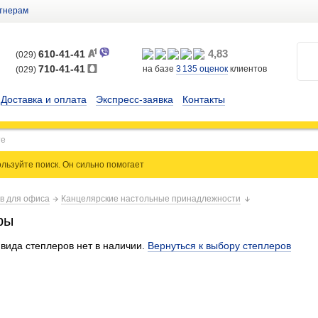
тнерам
4,83
610-41-41
(029)
710-41-41
на базе
3 135
оценок
клиентов
(029)
Доставка и оплата
Экспресс-заявка
Контакты
льзуйте поиск. Он сильно
помогает
ов для офиса
Канцелярские настольные принадлежности
ры
вида степлеров нет в наличии.
Вернуться к выбору степлеров