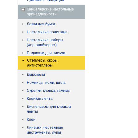
бумажная продукция
Канцелярские настольные
принадлежности
Лотки для бумаг
Настольные подставки
Настольные наборы
(«органайзеры»)
Подложки для письма
Степлеры, скобы,
антистеплеры
Дыроколы
Ножницы, ножи, шила
Скрепки, кнопки, зажимы
Клейкая лента
Диспенсеры для клейкой
ленты
Клей
Линейки, чертежные
инструменты, лупы