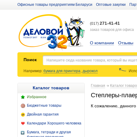
Офисные товары предприятиям Беларуси
Оптовые закупки
Пар
271-41-41
(017)
заказ товаров для офиса
О компании
Отзывы
Поиск
Например:
бумага для принтера
,
дырокол
Испо
Главная
Каталог товар
Каталог товаров
Степлеры-плае
Избранное
Бюджетные товары
К сожалению, данного 
Двойная гарантия
Календари Хорошего человека
Бумага, тетради и другая