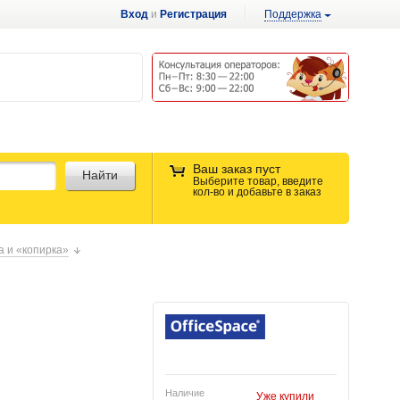
Вход
и
Регистрация
Поддержка
Ваш заказ пуст
Найти
Выберите товар, введите
кол-во и добавьте в заказ
а и «копирка»
Наличие
Уже купили