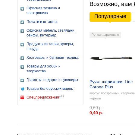
Возможно, вам 
Офисная техника и
электроника
Популярные
Печати и штампы
Офисная мебель, стеллажи,
Ручки шариковые
сейфы, интерьер
Продукты питания, кулеры,
посуда
Хозтовары и бытовая техника
Товары для хобби и
творчества
Грамоты, подарки и сувениры
Ручка шариковая Linc
Corona Plus
Товары белорусских марок
корпус прозрачный, стержен
185
Спецпредложения
черный
0,60 р.
0,40 p.