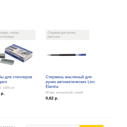
плеры, скобы,
Стержни для ручек,
истеплеры
капсулы
бы для степлеров
Стержень масляный для
garo
ручек автоматических Linc
Elantra
, 1000 шт.
90 мм, игольчатый, синий
 р.
0,62 р.