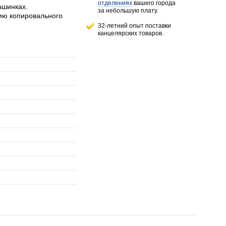
отделениях
вашего города
ашинках.
за небольшую плату.
ию копировального
32-летний опыт поставки
канцелярских товаров.