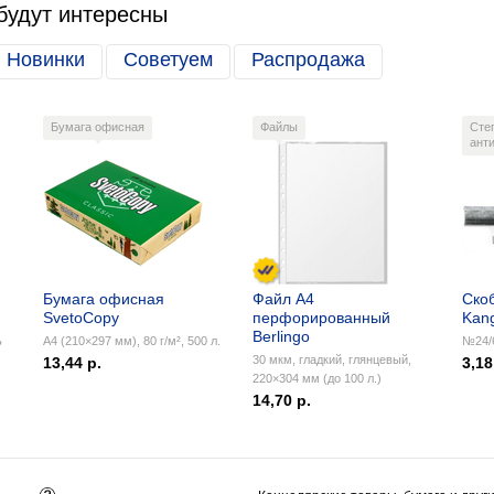
будут интересны
Новинки
Советуем
Распродажа
Бумага офисная
Файлы
Сте
ант
Бумага офисная
Файл А4
Ско
SvetoCopy
перфорированный
Kan
Berlingo
ь
А4 (210×297 мм), 80 г/м², 500 л.
№24/6
30 мкм, гладкий, глянцевый,
13,44 р.
3,18
220×304 мм (до 100 л.)
14,70 р.