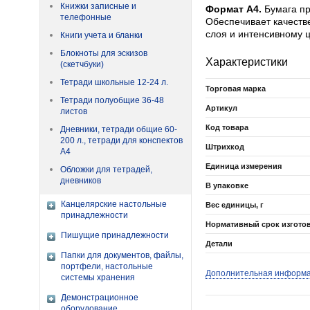
Книжки записные и
Формат А4.
Бумага пр
телефонные
Обеспечивает качеств
слоя и интенсивному ц
Книги учета и бланки
Блокноты для эскизов
Характеристики
(скетчбуки)
Тетради школьные 12-24 л.
Торговая марка
Тетради полуобщие 36-48
Артикул
листов
Код товара
Дневники, тетради общие 60-
200 л., тетради для конспектов
Штрихкод
А4
Единица измерения
Обложки для тетрадей,
дневников
В упаковке
Канцелярские настольные
Вес единицы, г
принадлежности
Нормативный срок изгото
Пишущие принадлежности
Детали
Папки для документов, файлы,
портфели, настольные
Дополнительная информ
системы хранения
Демонстрационное
оборудование