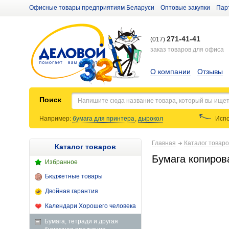
Офисные товары предприятиям Беларуси
Оптовые закупки
Пар
271-41-41
(017)
заказ товаров для офиса
О компании
Отзывы
Поиск
Например:
бумага для принтера
,
дырокол
Испо
Главная
Каталог товар
Каталог товаров
Бумага копирова
Избранное
Бюджетные товары
Двойная гарантия
Календари Хорошего человека
Бумага, тетради и другая