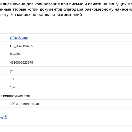
едназначена для копирования при письме и печати на пишущих м
енные вторые копии документов благодаря равномерному нанесен
вету. На копиях не оставляет загрязнений.
OfficeSpace
CP_337/158735
057694
4610008523379
уп.
10
187
вителя
не ограничен
100 л., фиолетовая
ация