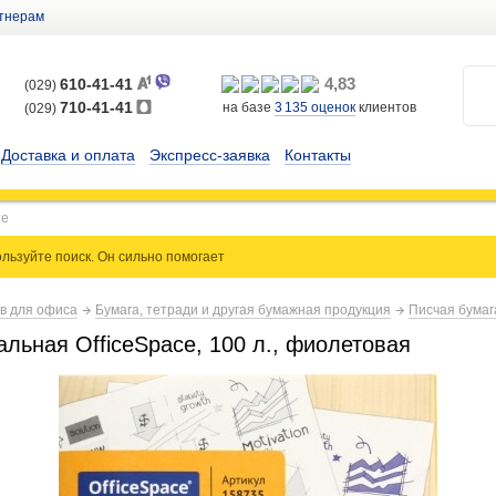
тнерам
4,83
610-41-41
(029)
710-41-41
на базе
3 135
оценок
клиентов
(029)
Доставка и оплата
Экспресс-заявка
Контакты
льзуйте поиск. Он сильно
помогает
ов для офиса
Бумага, тетради и другая бумажная продукция
Писчая бумаг
льная OfficeSpace, 100 л., фиолетовая