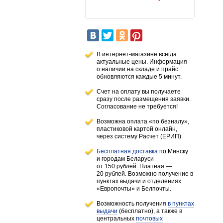
В интернет-магазине всегда
актуальные цены. Информация
о наличии
на складе
и прайс
обновляются каждые 5 минут.
Счет на оплату вы получаете
сразу после размещения заявки.
Согласование не требуется!
Возможна оплата «по безналу»,
пластиковой картой онлайн,
через систему Расчет (ЕРИП).
Бесплатная доставка
по Минску
и городам
Беларуси
от 150 рублей
. Платная —
20 рублей.
Возможно получение в
пунктах выдачи и отделениях
«Европочты» и Белпочты.
Возможность получения
в пунктах
выдачи
(бесплатно), а также в
центральных
почтовых