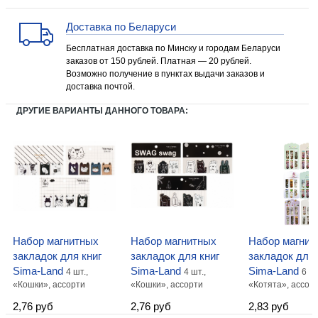
Доставка по Беларуси
Бесплатная доставка по Минску и городам Беларуси
заказов от 150 рублей. Платная — 20 рублей.
Возможно получение в пунктах выдачи заказов и
доставка почтой.
ДРУГИЕ ВАРИАНТЫ ДАННОГО ТОВАРА:
Набор магнитных
Набор магнитных
Набор магнит
закладок для книг
закладок для книг
закладок для 
Sima-Land
Sima-Land
Sima-Land
4 шт.,
4 шт.,
6 шт
«Кошки», ассорти
«Кошки», ассорти
«Котята», ассор
2,76 руб
2,76 руб
2,83 руб