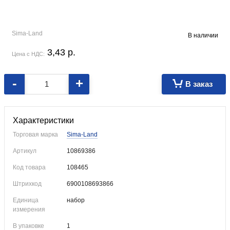
Sima-Land
В наличии
3,43
p.
Цена с НДС:
-
+
В заказ
Яркие магнитные закладки для любимых книг.
Характеристики
Торговая марка
Sima-Land
Артикул
10869386
Код товара
108465
Штрихкод
6900108693866
Единица
набор
измерения
В упаковке
1