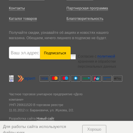
Контакты
Партнерская программа
Каталог товаров
Благотворительность
Получайте скидки, узнавайте об акциях и новостях нашего
магазина. Обещаем, ничего лишнего в подписке не будет.
Подписаться
Согласие с
политикой
хранения и обработки
персональных данных
Частное торговое унитарное предприятие «Дело
компани»
УНП 290611520
В торговом реестре
11.01.2012 г.
г. Барановичи,
ул. Жукова, 2/2.
Разработка сайта
Новый сайт
© 2011 — 2026
Для работы сайта используются
Хорошо
.
файлы куки