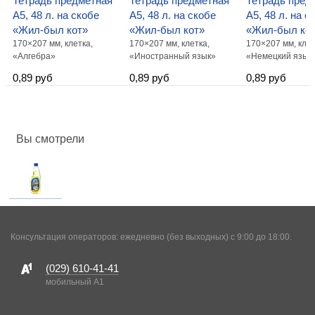
Тетрадь предметная
Тетрадь предметная
Тетрадь пред
А5, 48 л. на скобе
А5, 48 л. на скобе
А5, 48 л. на с
«Жил-был кот»
«Жил-был кот»
«Жил-был ко
170×207 мм, клетка,
170×207 мм, клетка,
170×207 мм, клет
«Алгебра»
«Иностранный язык»
«Немецкий язык
0,89 руб
0,89 руб
0,89 руб
Вы смотрели
Консультация операторов: ежедневно (без выходных) с 9:00 до 18:00.
(029)
610-41-41
мобильный A1