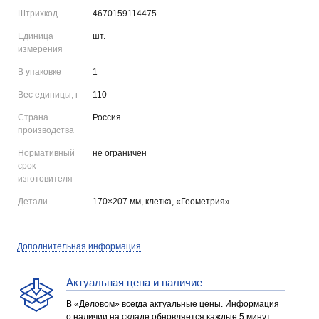
Штрихкод
4670159114475
Единица
шт.
измерения
В упаковке
1
Вес единицы, г
110
Страна
Россия
производства
Нормативный
не ограничен
срок
изготовителя
Детали
170×207 мм, клетка, «Геометрия»
Дополнительная информация
Актуальная цена и наличие
В «Деловом» всегда актуальные цены. Информация
о наличии на складе обновляется каждые 5 минут.