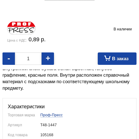
В наличии
0,89
p.
Цена с НДС:
-
+
В заказ
Формат ~А5. Обложка: мелованный целлюлозный картон.
Внутренний блок: бумага белая офсетная, голубое
графление, красные поля. Внутри расположен справочный
материал с подсказками по соответствующему школьному
предмету.
Характеристики
Торговая марка
Проф-Пресс
Артикул
Т48-1447
Код товара
105168