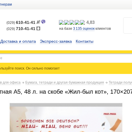
тнерам
4,83
610-41-41
(029)
710-41-41
на базе
3 135
оценок
клиентов
(029)
Доставка и оплата
Экспресс-заявка
Контакты
льзуйте поиск. Он сильно
помогает
ов для офиса
Бумага, тетради и другая бумажная продукция
Тетради полу
ная А5, 48 л. на скобе «Жил-был кот», 170×20