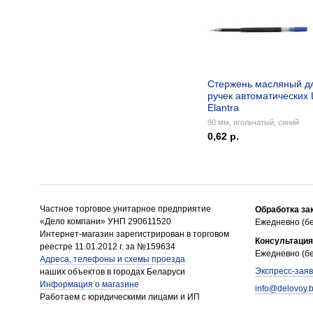
Стержень масляный д
ручек автоматических 
Elantra
90 мм, игольчатый, синий
0,62 р.
Частное торговое унитарное предприятие
Обработка за
«Дело компани» УНП 290611520
Ежедневно (бе
Интернет-магазин зарегистрирован в торговом
Консультация
реестре 11.01.2012 г. за №159634
Ежедневно (бе
Адреса, телефоны и схемы проезда
Экспресс-заяв
наших объектов в городах Беларуси
Информация о магазине
info@delovoy.
Работаем с юридическими лицами и ИП