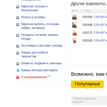
Другие варианты 
Офисная техника и
электроника
Фото
Код
105166
170×207 м
Печати и штампы
Офисная мебель, стеллажи,
105168
170×207 
сейфы, интерьер
105173
170×207 
Продукты питания, кулеры,
посуда
105169
170×207 м
Хозтовары и бытовая техника
Товары для хобби и
творчества
Грамоты, подарки и сувениры
Товары белорусских марок
Возможно, вам 
185
Спецпредложения
Популярные
Стержни для ручек,
капсулы