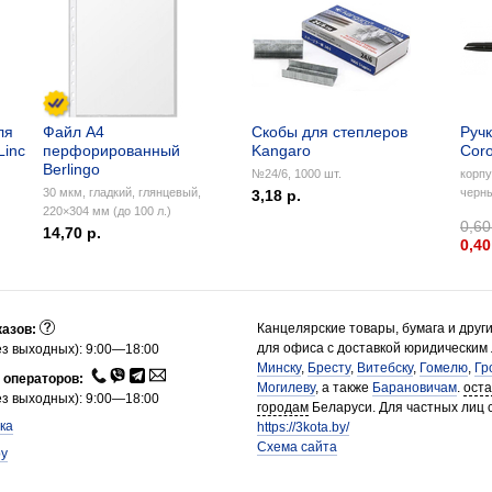
ля
Файл А4
Скобы для степлеров
Ручк
Linc
перфорированный
Kangaro
Coro
Berlingo
№24/6, 1000 шт.
корпу
30 мкм, гладкий, глянцевый,
черн
3,18 р.
220×304 мм (до 100 л.)
0,60
14,70 р.
0,40
Канцелярские товары, бумага и друг
казов:
для офиса с доставкой юридическим
з выходных): 9:00—18:00
Минску
,
Бресту
,
Витебску
,
Гомелю
,
Гр
 операторов:
Могилеву
, а также
Барановичам
.
ост
з выходных): 9:00—18:00
городам
Беларуси. Для частных лиц 
ка
https://3kota.by/
Схема сайта
by