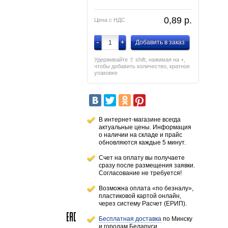
0,89
p.
Цена с НДС
-
+
Добавить в заказ
Удерживайте ⇧ shift, нажимая на +,
чтобы добавить количество, кратное
упаковке
В интернет-магазине всегда
актуальные цены. Информация
о наличии
на складе
и прайс
обновляются каждые 5 минут.
Счет на оплату вы получаете
сразу после размещения заявки.
Согласование не требуется!
Возможна оплата «по безналу»,
пластиковой картой онлайн,
через систему Расчет (ЕРИП).
Бесплатная доставка
по Минску
и городам
Беларуси