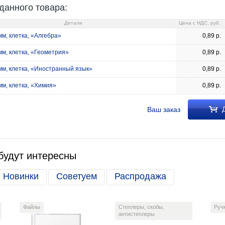
данного товара:
Детали
Цена c НДС, руб.
м, клетка, «Алгебра»
0,89
р.
мм, клетка, «Геометрия»
0,89
р.
мм, клетка, «Иностранный язык»
0,89
р.
м, клетка, «Химия»
0,89
р.
Д
Ваш заказ
будут интересны
Новинки
Советуем
Распродажа
Файлы
Степлеры, скобы,
Руч
антистеплеры