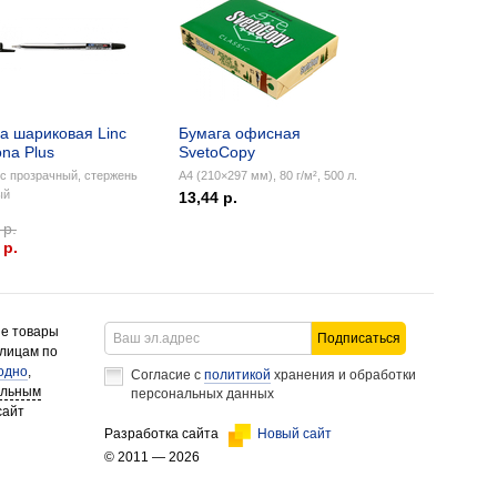
а шариковая Linc
Бумага офисная
na Plus
SvetoCopy
с прозрачный, стержень
А4 (210×297 мм), 80 г/м², 500 л.
ый
13,44 р.
 р.
 p.
ие товары
Подписаться
 лицам по
одно
,
Согласие с
политикой
хранения и обработки
альным
персональных данных
сайт
Разработка сайта
Новый сайт
© 2011 — 2026