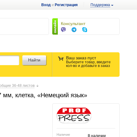
Вход
и
Регистрация
Поддержка
Консультант
Ваш заказ пуст
Найти
Выберите товар, введите
кол-во и добавьте в заказ
общие 36-48 листов
7 мм, клетка, «Немецкий язык»
Наличие
В наличии