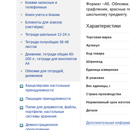
Книжки записные и
Формат ~А5. Обложка:
телефонные
графление, красные п
школьному предмету.
Книги учета и бланки
Блокноты для эскизов
Характеристики
(скетчбуки)
Тетради школьные 12-24 л.
Торговая марка
Тетради полуобщие 36-48
Артикул
листов
Код товара
Дневники, тетради общие 60-
200 л., тетради для конспектов
Штрихкод
А4
Единица измерения
Обложки для тетрадей,
дневников
В упаковке
Канцелярские настольные
Вес единицы, г
принадлежности
Страна производства
Пишущие принадлежности
Нормативный срок изгото
Папки для документов, файлы,
Детали
портфели, настольные
системы хранения
Дополнительная информ
Демонстрационное
оборудование