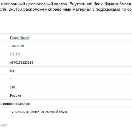
 мелованный целлюлозный картон. Внутренний блок: бумага белая
оля. Внутри расположен справочный материал с подсказками по с
Проф-Пресс
Т48-2319
105177
4670159123194
шт.
1
110
Россия
вителя
не ограничен
170×207 мм, клетка, «Немецкий язык»
ация