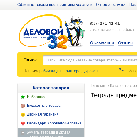
Офисные товары предприятиям Беларуси
Оптовые закупки
Пар
271-41-41
(017)
заказ товаров для офиса
О компании
Отзывы
Поиск
Например:
бумага для принтера
,
дырокол
Испо
Главная
Каталог товар
Каталог товаров
Тетрадь предмет
Избранное
Бюджетные товары
Двойная гарантия
Календари Хорошего человека
Бумага, тетради и другая