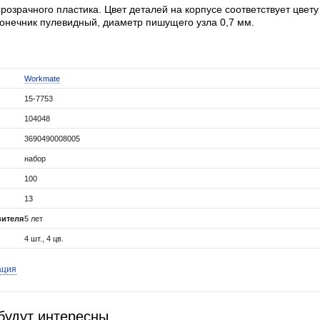
прозрачного пластика. Цвет деталей на корпусе соответствует цвету
конечник пулевидный, диаметр пишущего узла 0,7 мм.
Workmate
15-7753
104048
3690490008005
набор
100
13
вителя
5 лет
4 шт., 4 цв.
ация
будут интересны