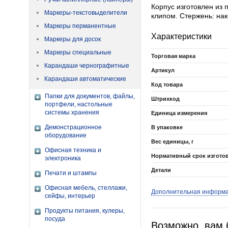
Корпус изготовлен из 
Маркеры-текстовыделители
клипом. Стержень: на
Маркеры перманентные
Характеристики
Маркеры для досок
Маркеры специальные
Торговая марка
Карандаши чернографитные
Артикул
Карандаши автоматические
Код товара
Папки для документов, файлы,
Штрихкод
портфели, настольные
системы хранения
Единица измерения
Демонстрационное
В упаковке
оборудование
Вес единицы, г
Офисная техника и
Нормативный срок изгото
электроника
Детали
Печати и штампы
Офисная мебель, стеллажи,
Дополнительная информ
сейфы, интерьер
Продукты питания, кулеры,
посуда
Возможно, вам 