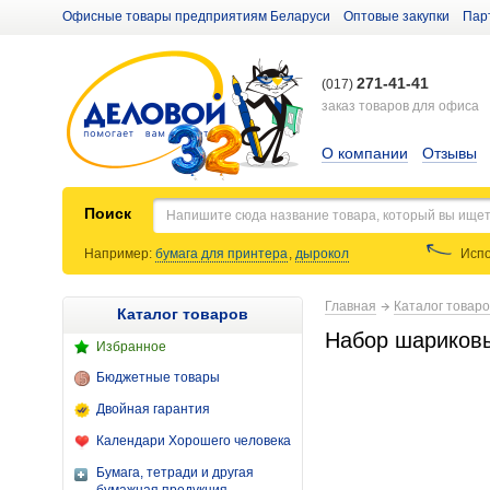
Офисные товары предприятиям Беларуси
Оптовые закупки
Пар
271-41-41
(017)
заказ товаров для офиса
О компании
Отзывы
Поиск
Например:
бумага для принтера
,
дырокол
Испо
Главная
Каталог товар
Каталог товаров
Набор шариковых
Избранное
Бюджетные товары
Двойная гарантия
Календари Хорошего человека
Бумага, тетради и другая