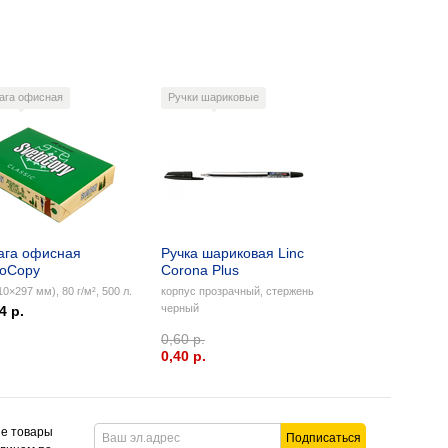
ага офисная
Ручки шариковые
ага офисная
Ручка шариковая Linc
toCopy
Corona Plus
10×297 мм), 80 г/м², 500 л.
корпус прозрачный, стержень
черный
4 р.
0,60 р.
0,40 p.
ие товары
Подписаться