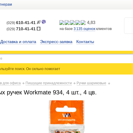
тнерам
4,83
610-41-41
(029)
710-41-41
на базе
3 135
оценок
клиентов
(029)
Доставка и оплата
Экспресс-заявка
Контакты
льзуйте поиск. Он сильно
помогает
ов для офиса
Пишущие принадлежности
Ручки шариковые
 ручек Workmate 934, 4 шт., 4 цв.