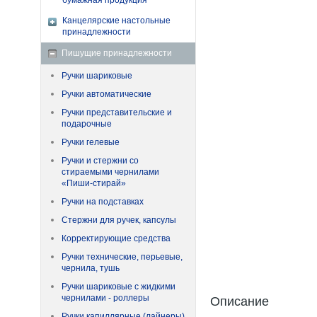
бумажная продукция
Канцелярские настольные
принадлежности
Пишущие принадлежности
Ручки шариковые
Ручки автоматические
Ручки представительские и
подарочные
Ручки гелевые
Ручки и стержни со
стираемыми чернилами
«Пиши-стирай»
Ручки на подставках
Стержни для ручек, капсулы
Корректирующие средства
Ручки технические, перьевые,
чернила, тушь
Ручки шариковые с жидкими
чернилами - роллеры
Описание
Ручки капиллярные (лайнеры)