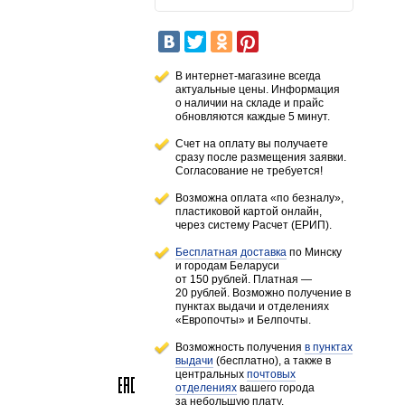
В интернет-магазине всегда
актуальные цены. Информация
о наличии
на складе
и прайс
обновляются каждые 5 минут.
Счет на оплату вы получаете
сразу после размещения заявки.
Согласование не требуется!
Возможна оплата «по безналу»,
пластиковой картой онлайн,
через систему Расчет (ЕРИП).
Бесплатная доставка
по Минску
и городам
Беларуси
от 150 рублей
. Платная —
20 рублей.
Возможно получение в
пунктах выдачи и отделениях
«Европочты» и Белпочты.
Возможность получения
в пунктах
выдачи
(бесплатно), а также в
центральных
почтовых
отделениях
вашего города
за небольшую плату.