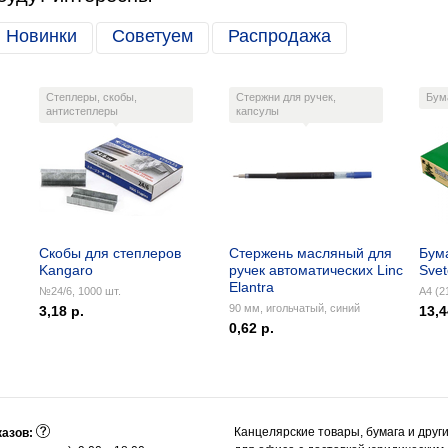
Новинки
Советуем
Распродажа
Степлеры, скобы,
Стержни для ручек,
Бум
антистеплеры
капсулы
Скобы для степлеров
Стержень масляный для
Бум
Kangaro
ручек автоматических Linc
Sve
Elantra
№24/6, 1000 шт.
А4 (2
90 мм, игольчатый, синий
3,18 р.
13,4
0,62 р.
Канцелярские товары, бумага и друг
казов: