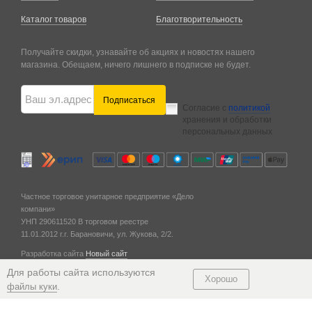
Каталог товаров
Благотворительность
Получайте скидки, узнавайте об акциях и новостях нашего
магазина. Обещаем, ничего лишнего в подписке не будет.
Подписаться
Согласие с
политикой
хранения и обработки
персональных данных
Частное торговое унитарное предприятие «Дело
компани»
УНП 290611520
В торговом реестре
11.01.2012 г.
г. Барановичи,
ул. Жукова, 2/2.
Разработка сайта
Новый сайт
© 2011 — 2026
Для работы сайта используются
Хорошо
.
файлы куки