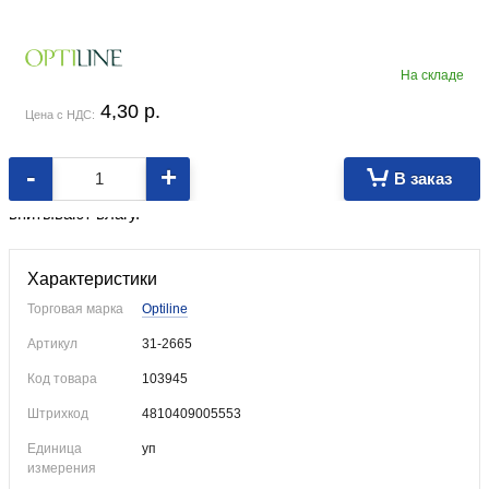
На складе
4,30
p.
Цена с НДС:
-
+
В заказ
Чисто вытирают без ворсинок и разводов. Прекрасно
впитывают влагу.
Характеристики
Торговая марка
Optiline
Артикул
31-2665
Код товара
103945
Штрихкод
4810409005553
Единица
уп
измерения