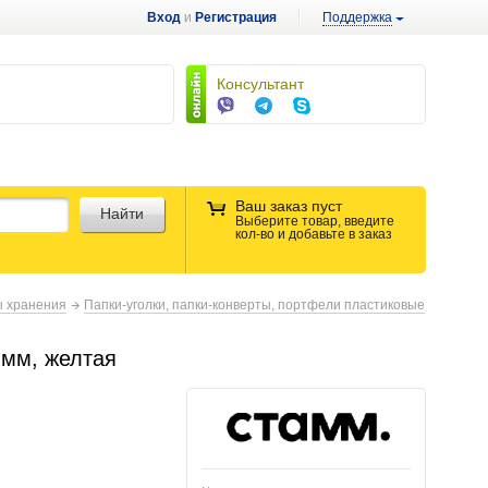
Вход
и
Регистрация
Поддержка
Консультант
Ваш заказ пуст
Найти
Выберите товар, введите
кол-во и добавьте в заказ
ы хранения
Папки-уголки, папки-конверты, портфели пластиковые
 мм, желтая