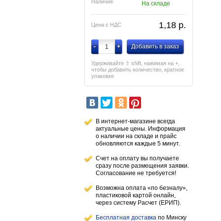
Наличие
На складе
1,18
p.
Цена с НДС
-
+
Добавить в заказ
Удерживайте ⇧ shift, нажимая на +,
чтобы добавить количество, кратное
упаковке
В интернет-магазине всегда
актуальные цены. Информация
о наличии
на складе
и прайс
обновляются каждые 5 минут.
Счет на оплату вы получаете
сразу после размещения заявки.
Согласование не требуется!
Возможна оплата «по безналу»,
пластиковой картой онлайн,
через систему Расчет (ЕРИП).
Бесплатная доставка
по Минску