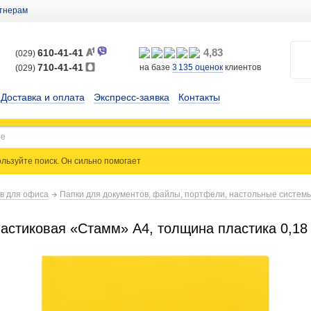
тнерам
4,83
610-41-41
(029)
710-41-41
на базе
3 135
оценок
клиентов
(029)
Доставка и оплата
Экспресс-заявка
Контакты
льзуйте поиск. Он сильно
помогает
ов для офиса
Папки для документов, файлы, портфели, настольные систем
ластиковая «Стамм» А4, толщина пластика 0,18