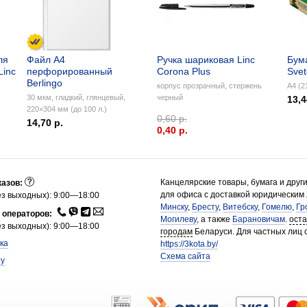
ля
Файл А4
Ручка шариковая Linc
Бум
Linc
перфорированный
Corona Plus
Sve
Berlingo
корпус прозрачный, стержень
А4 (2
30 мкм, гладкий, глянцевый,
черный
13,4
220×304 мм (до 100 л.)
0,60 р.
14,70 р.
0,40 p.
Канцелярские товары, бумага и друг
казов:
для офиса с доставкой юридическим
з выходных): 9:00—18:00
Минску
,
Бресту
,
Витебску
,
Гомелю
,
Гр
 операторов:
Могилеву
, а также
Барановичам
.
ост
з выходных): 9:00—18:00
городам
Беларуси. Для частных лиц 
ка
https://3kota.by/
Схема сайта
by