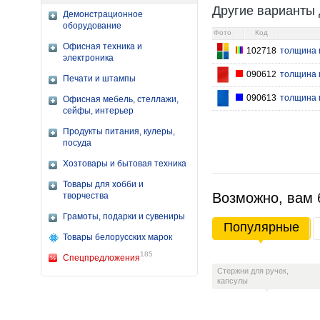
Другие варианты 
Демонстрационное
оборудование
Фото
Код
Офисная техника и
102718
толщина п
электроника
090612
толщина п
Печати и штампы
090613
толщина п
Офисная мебель, стеллажи,
сейфы, интерьер
Продукты питания, кулеры,
посуда
Хозтовары и бытовая техника
Товары для хобби и
Возможно, вам 
творчества
Грамоты, подарки и сувениры
Популярные
Товары белорусских марок
185
Спецпредложения
Стержни для ручек,
капсулы