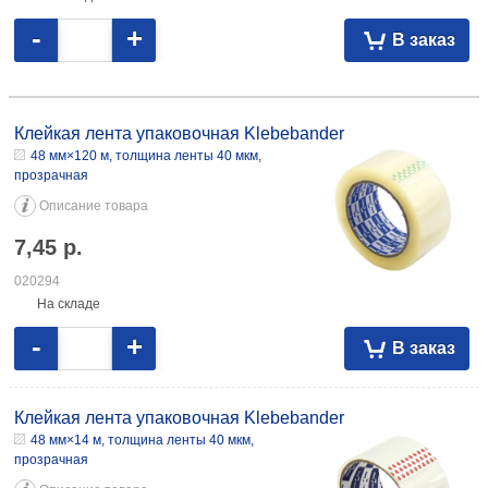
-
+
В заказ
Клейкая лента упаковочная Klebebander 48 мм×120 м, толщина ленты
40 мкм, прозрачная 7,45 020294 48 мм×14 м, толщина ленты 40 мкм,
Клейкая лента упаковочная Klebebander
прозрачная 1,48 019292 50 мм×57 м, толщина ленты 40 мкм,
48 мм×120 м, толщина ленты 40 мкм,
прозрачная 3,23 096386
прозрачная
Описание товара
7,45
р.
020294
На складе
-
+
В заказ
Клейкая лента упаковочная Klebebander
48 мм×14 м, толщина ленты 40 мкм,
прозрачная