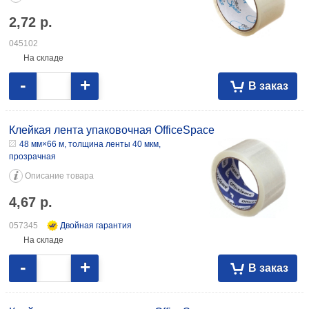
2,72
р.
045102
На складе
-
+
В заказ
Клейкая лента упаковочная OfficeSpace
48 мм×66 м, толщина ленты 40 мкм,
прозрачная
Описание товара
4,67
р.
057345
Двойная гарантия
На складе
-
+
В заказ