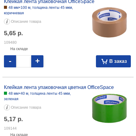
Клейкая лента упаковочная OfficeSpace
48 мм×100 м, толщина ленты 45 мкм,
коричневая
Описание товара
5,65
р.
109480
На складе
-
+
В заказ
Клейкая лента упаковочная цветная OfficeSpace 48 мм×40 м,
толщина ленты 45 мкм, зеленая 5,17 109144
Клейкая лента упаковочная цветная OfficeSpace
48 мм×40 м, толщина ленты 45 мкм,
зеленая
Описание товара
5,17
р.
109144
На складе