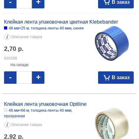
-
+
В заказ
Клейкая лента упаковочная цветная Klebebander
48 мм×25 м, толщина ленты 40 мкм, синяя
Описание товара
2,70
р.
020298
На складе
-
+
В заказ
Клейкая лента упаковочная Optiline 48 мм×66 м, толщина ленты 40
мкм, прозрачная 2,92 105333 48 мм×66 м, толщина ленты 45 мкм,
Клейкая лента упаковочная Optiline
коричневая 3,66 105334
48 мм×66 м, толщина ленты 40 мкм,
прозрачная
Описание товара
2,92
р.