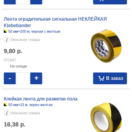
Лента оградительная сигнальная НЕКЛЕЙКАЯ
Klebebander
50 мм×200 м, черная с желтым
Описание товара
9,80
р.
071647
На складе
-
+
В заказ
Клейкая лента для разметки пола
50 мм×33 м, черно-желтая
Описание товара
16,38
р.