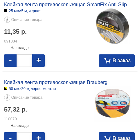
Клейкая лента противоскользящая SmartFix Anti-Slip
25 мм×5 м, черная
Описание товара
11,35
р.
091334
На складе
-
+
В заказ
Клейкая лента противоскользящая Brauberg
50 мм×20 м, черно-желтая
Описание товара
57,32
р.
110079
На складе
-
+
В заказ