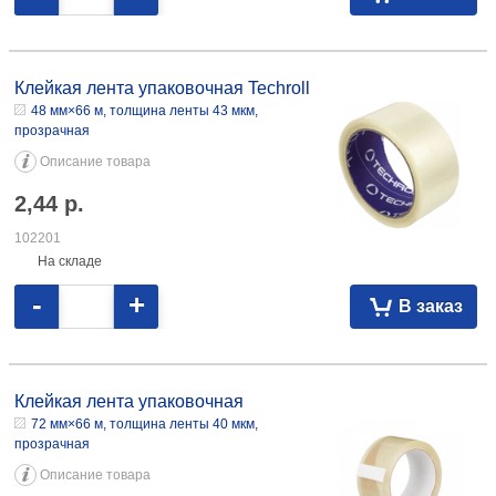
Клейкая лента упаковочная Techroll 48 мм×66 м, толщина ленты 43
мкм, прозрачная 2,44 102201
Клейкая лента упаковочная Techroll
48 мм×66 м, толщина ленты 43 мкм,
прозрачная
Описание товара
2,44
р.
102201
На складе
-
+
В заказ
Клейкая лента упаковочная 72 мм×66 м, толщина ленты 40 мкм,
прозрачная 3,40 109621
Клейкая лента упаковочная
72 мм×66 м, толщина ленты 40 мкм,
прозрачная
Описание товара