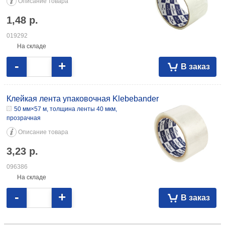
Описание товара
1,48
р.
019292
На складе
-
+
В заказ
Клейкая лента упаковочная Klebebander
50 мм×57 м, толщина ленты 40 мкм,
прозрачная
Описание товара
3,23
р.
096386
На складе
-
+
В заказ