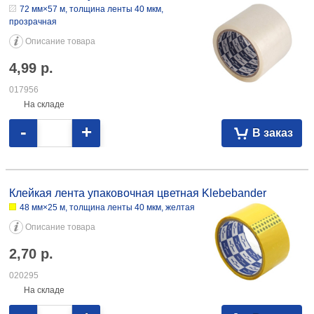
72 мм×57 м, толщина ленты 40 мкм,
прозрачная
Описание товара
4,99
р.
017956
На складе
-
+
В заказ
Клейкая лента упаковочная цветная Klebebander 48 мм×25 м,
толщина ленты 40 мкм, желтая 2,70 020295 48 мм×25 м, толщина
Клейкая лента упаковочная цветная Klebebander
ленты 40 мкм, синяя 2,70 020298
48 мм×25 м, толщина ленты 40 мкм, желтая
Описание товара
2,70
р.
020295
На складе