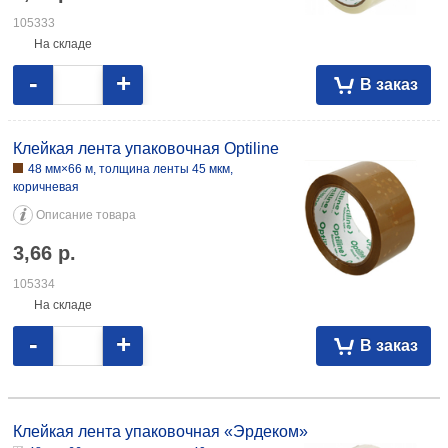
105333
На складе
-
+
В заказ
Клейкая лента упаковочная Optiline
48 мм×66 м, толщина ленты 45 мкм,
коричневая
Описание товара
3,66
р.
105334
На складе
-
+
В заказ
Клейкая лента упаковочная «Эрдеком» 48 мм×66 м, толщина ленты
40 мкм, прозрачная 3,04 117928 72 мм×66 м, толщина ленты 45 мкм,
Клейкая лента упаковочная «Эрдеком»