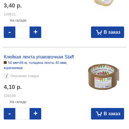
3,40
р.
109621
На складе
-
+
В заказ
Клейкая лента упаковочная Staff 50 мм×66 м, толщина ленты 40 мкм,
коричневая 4,10 109199
Клейкая лента упаковочная Staff
50 мм×66 м, толщина ленты 40 мкм,
коричневая
Описание товара
4,10
р.
109199
На складе
-
+
В заказ