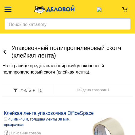
Упаковочный полипропиленовый скотч
(клейкая лента)
На странице представлен широкий упаковочный
полипропиленовый скотч (клейкая лента).
Найдено товаров: 1
ФИЛЬТР
1
Клейкая лента упаковочная OfficeSpace 48 мм×40 м, толщина ленты
38 мкм, прозрачная 2,72 045102 48 мм×66 м, толщина ленты 40 мкм,
Клейкая лента упаковочная OfficeSpace
прозрачная 4,67 057345 48 мм×100 м, толщина ленты 45 мкм,
48 мм×40 м, толщина ленты 38 мкм,
коричневая 5,65 109480
прозрачная
Описание товара