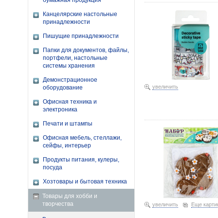
бумажная продукция
Канцелярские настольные
принадлежности
Пишущие принадлежности
Папки для документов, файлы,
портфели, настольные
системы хранения
Демонстрационное
увеличить
оборудование
Офисная техника и
электроника
Набор для украшения яиц
Печати и штампы
Офисная мебель, стеллажи,
сейфы, интерьер
Продукты питания, кулеры,
посуда
Хозтовары и бытовая техника
Товары для хобби и
творчества
увеличить
Еще карти