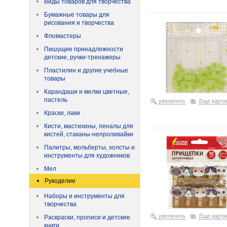
Виды товаров для творчества
Декор для творчества пл
Бумажные товары для
рисования и творчества
Фломастеры
Пишущие принадлежности
детские, ручки-тренажеры
Пластилин и другие учебные
товары
Карандаши и мелки цветные,
пастель
увеличить
Еще карти
Краски, лаки
Прищепки декоративные 
Кисти, мастихины, пеналы для
кистей, стаканы-непроливайки
Палитры, мольберты, холсты и
инструменты для художников
Мел
Рукоделие
Наборы и инструменты для
творчества
увеличить
Еще карти
Раскраски, прописи и детские
книги