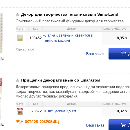
астиковый Sima-Land «Лапка», зеленый, светится в темноте (акрил) 8,95
Декор для творчества пластиковый Sima-Land
Оригинальный пластиковый фигурный декор для творчества.
Фото
Код
Детали
Цена c НДС, руб.
«Лапка», зеленый, светится в
108452
8,95
р.
темноте (акрил)
Sima-Land
Д
Ваш заказ
нки
со шпагатом 10 шт., длина 3,5 см 10,32 078572
Прищепки декоративные со шпагатом
Декоративные прищепки предназначены для украшения поделок
видах творчества, как скрапбукинг, кардмейкинг, создание аппл
многих других техниках рукоделия.
Фото
Код
Детали
Цена c НДС, руб.
078572
10 шт., длина 3,5 см
10,32
р.
нки
Д
Ваш заказ