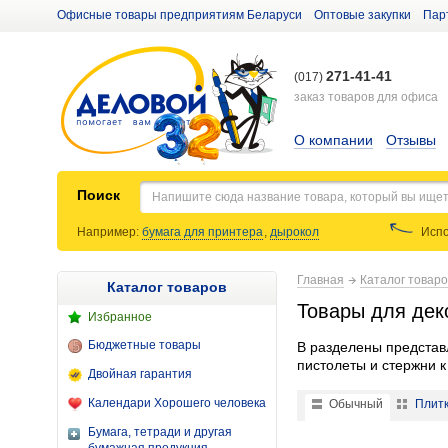
Офисные товары предприятиям Беларуси
Оптовые закупки
Пар
271-41-41
(017)
заказ товаров для офиса
О компании
Отзывы
Поиск
Например:
бумага для принтера
,
дырокол
Испо
Главная
Каталог товар
Каталог товаров
Товары для дек
Избранное
Бюджетные товары
В разделены представ
пистолеты и стержни к
Двойная гарантия
Календари Хорошего человека
Обычный
Плит
Бумага, тетради и другая
Клейкая декоративная лен