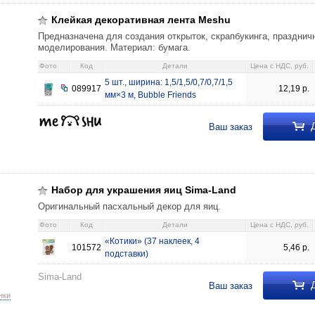
Клейкая декоративная лента Meshu
Предназначена для создания открыток, скрапбукинга, празднич
моделирования. Материал: бумага.
Фото
Код
Детали
Цена c НДС, руб.
5 шт., ширина: 1,5/1,5/0,7/0,7/1,5
089917
12,19
р.
мм×3 м, Bubble Friends
Д
Ваш заказ
 Sima-Land «Котики» (37 наклеек, 4 подставки) 5,46 101572
Набор для украшения яиц Sima-Land
Оригинальный пасхальный декор для яиц.
Фото
Код
Детали
Цена c НДС, руб.
«Котики» (37 наклеек, 4
101572
5,46
р.
подставки)
Sima-Land
Д
Ваш заказ
нки