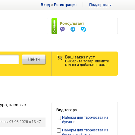
Вход
и
Регистрация
Поддержка
Консультант
Ваш заказ пуст
Найти
Выберите товар, введите
кол-во и добавьте в заказ
ура, клеевые
Вид товара
Наборы для творчества из
влены
07.08.2026 в 13:47
бусин
2
Наборы для творчества из
9 089917
бисера, пайеток
1