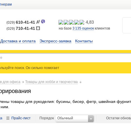
тнерам
4,83
610-41-41
(029)
710-41-41
на базе
3 135
оценок
клиентов
(029)
Доставка и оплата
Экспресс-заявка
Контакты
льзуйте поиск. Он сильно
помогает
ов для офиса
Товары для хобби и творчества
орирования
лены товары для рукоделия: бусины, бисер, фетр, швейная фурнит
 ним.
ка
Прайс-лист
Порядок
Обычный
Остатки обно
та Meshu 5 шт., ширина: 1,5/1,5/0,7/0,7/1,5 мм×3 м, Bubble Friends 12,1