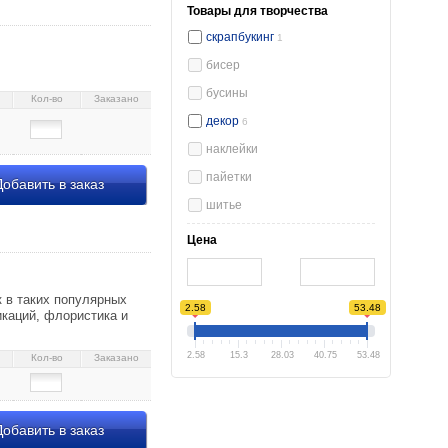
Товары для творчества
 108452
скрапбукинг
1
бисер
бусины
Кол-во
Заказано
декор
6
наклейки
пайетки
обавить в заказ
шитье
Цена
 в таких популярных
2.58
53.48
икаций, флористика и
2.58
15.3
28.03
40.75
53.48
Кол-во
Заказано
обавить в заказ