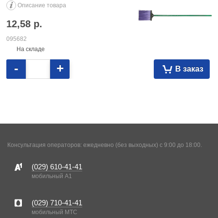
Описание товара
12,58
р.
095682
На складе
-
+
В заказ
Консультация операторов: ежедневно (без выходных) с 9:00 до 18:00.
(029)
610-41-41
мобильный A1
(029)
710-41-41
мобильный MTC