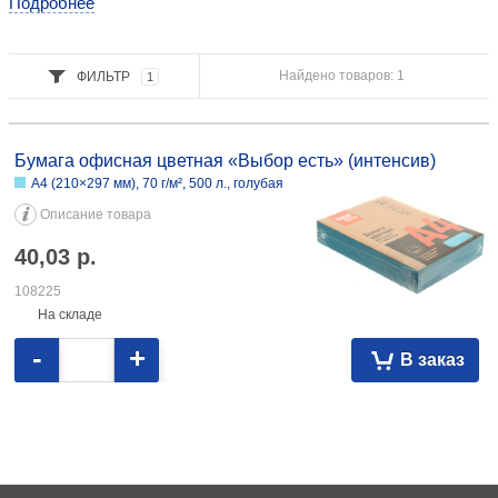
Подробнее
Найдено товаров: 1
ФИЛЬТР
1
Бумага офисная цветная «Выбор есть» (интенсив) А4 (210×297 мм),
70 г/м², 500 л., голубая 40,03 108225
Бумага офисная цветная «Выбор есть» (интенсив)
А4 (210×297 мм), 70 г/м², 500 л., голубая
Описание товара
40,03
р.
108225
На складе
-
+
В заказ