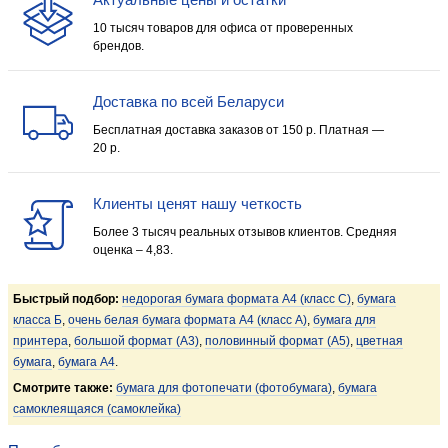
10 тысяч товаров для офиса от проверенных
брендов.
Доставка по всей Беларуси
Бесплатная доставка заказов от 150 р. Платная —
20 р.
Клиенты ценят нашу четкость
Более 3 тысяч реальных отзывов клиентов. Средняя
оценка – 4,83.
Быстрый подбор:
недорогая бумага формата А4 (класс С)
,
бумага
класса Б
,
очень белая бумага формата А4 (класс А)
,
бумага для
принтера
,
большой формат (А3)
,
половинный формат (А5)
,
цветная
бумага
,
бумага А4
.
Смотрите также:
бумага для фотопечати (фотобумага)
,
бумага
самоклеящаяся (самоклейка)