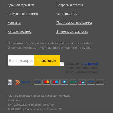
Двойная гарантия
Вопросы и ответы
Бонусная программа
Оставить отзыв
Контакты
Партнерская программа
Каталог товаров
Благотворительность
Получайте скидки, узнавайте об акциях и новостях нашего
магазина. Обещаем, ничего лишнего в подписке не будет.
Подписаться
Согласие с
политикой
хранения и обработки
персональных данных
Частное торговое унитарное предприятие «Дело
компани»
УНП 290611520
В торговом реестре
11.01.2012 г.
г. Барановичи,
ул. Жукова, 2/2.