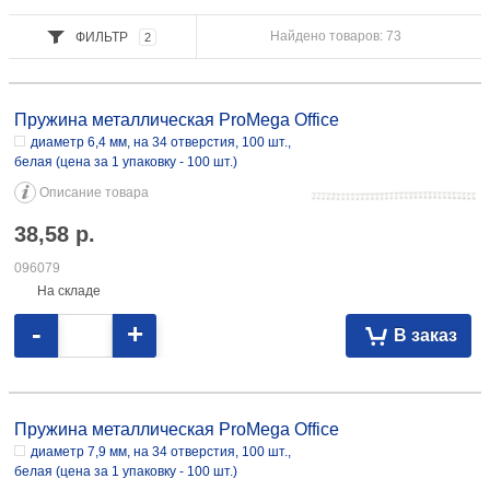
Найдено товаров: 73
ФИЛЬТР
2
Пружина металлическая ProMega Office диаметр 6,4 мм, на 34
отверстия, 100 шт., белая 38,58 096079
Пружина металлическая ProMega Office
диаметр 6,4 мм, на 34 отверстия, 100 шт.,
белая (цена за 1 упаковку - 100 шт.)
Описание товара
38,58
р.
096079
На складе
-
+
В заказ
Пружина металлическая ProMega Office диаметр 7,9 мм, на 34
отверстия, 100 шт., белая 34,48 096080 диаметр 7,9 мм, на 34
Пружина металлическая ProMega Office
отверстия, 100 шт., серебристая 41,38 096081
диаметр 7,9 мм, на 34 отверстия, 100 шт.,
белая (цена за 1 упаковку - 100 шт.)