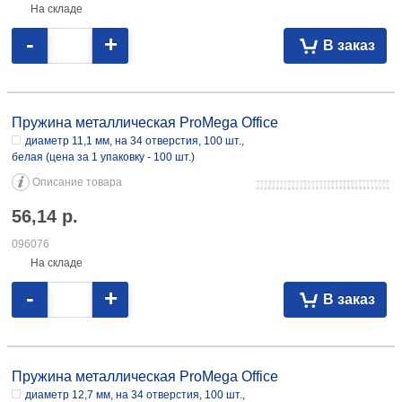
На складе
-
+
В заказ
Пружина металлическая ProMega Office диаметр 11,1 мм, на 34
отверстия, 100 шт., белая 56,14 096076
Пружина металлическая ProMega Office
диаметр 11,1 мм, на 34 отверстия, 100 шт.,
белая (цена за 1 упаковку - 100 шт.)
Описание товара
56,14
р.
096076
На складе
-
+
В заказ
Пружина металлическая ProMega Office диаметр 12,7 мм, на 34
отверстия, 100 шт., белая 77,83 096077
Пружина металлическая ProMega Office
диаметр 12,7 мм, на 34 отверстия, 100 шт.,