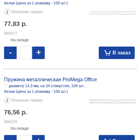
белая (цена за 1 упаковку - 100 шт.)
Описание товара
77,83
р.
096077
На складе
-
+
В заказ
Пружина металлическая ProMega Office диаметр 14,3 мм, на 34
отверстия, 100 шт., белая 76,56 096078 диаметр 14,3 мм, на 34
Пружина металлическая ProMega Office
отверстия, 100 шт., черная 78,30 108295
диаметр 14,3 мм, на 34 отверстия, 100 шт.,
белая (цена за 1 упаковку - 100 шт.)
Описание товара
76,56
р.
096078
На складе