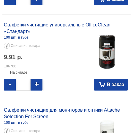
Салфетки чистящие универсальные OfficeClean «Стандарт» 100 шт., в
тубе 9,91 106788
Салфетки чистящие универсальные OfficeClean
«Стандарт»
100 шт., в тубе
Описание товара
9,91
р.
106788
На складе
-
+
В заказ
Салфетки чистящие для мониторов и оптики Attache Selection For
Screen 100 шт., в тубе 9,36 088155
Салфетки чистящие для мониторов и оптики Attache
Selection For Screen
100 шт., в тубе
Описание товара