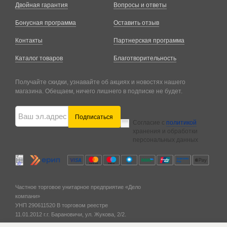
Двойная гарантия
Вопросы и ответы
Бонусная программа
Оставить отзыв
Контакты
Партнерская программа
Каталог товаров
Благотворительность
Получайте скидки, узнавайте об акциях и новостях нашего
магазина. Обещаем, ничего лишнего в подписке не будет.
Подписаться
Согласие с
политикой
хранения и обработки
персональных данных
Частное торговое унитарное предприятие «Дело
компани»
УНП 290611520
В торговом реестре
11.01.2012 г.
г. Барановичи,
ул. Жукова, 2/2.