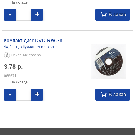
На складе
-
+
В заказ
Компакт-диск DVD-RW Sh. 4x, 1 шт., в бумажном конверте 3,78 068671
Компакт-диск DVD-RW Sh.
4x, 1 шт., в бумажном конверте
Описание товара
3,78
р.
068671
На складе
-
+
В заказ