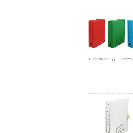
увеличить
Еще карти