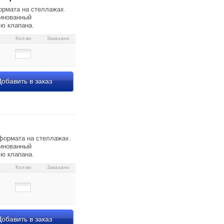
ормата на стеллажах.
линованный
ью клапана.
Кол-во
Заказано
обавить в заказ
 111425
 формата на стеллажах.
линованный
ью клапана.
Кол-во
Заказано
обавить в заказ