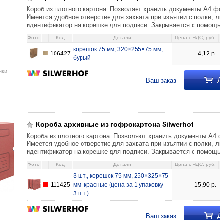
Короб из плотного картона. Позволяет хранить документы А4 ф
Имеется удобное отверстие для захвата при изъятии с полки, 
идентификатор на корешке для подписи. Закрывается с помощ
Фото
Код
Детали
Цена c НДС, руб.
корешок 75 мм, 320×255×75 мм,
106427
4,12
р.
бурый
нки
Д
Ваш заказ
окартона Silwerhof 3 шт., корешок 75 мм, 250×325×75 мм, красные 15,90
Короба архивные из гофрокартона Silwerhof
Короба из плотного картона. Позволяют хранить документы А4
Имеется удобное отверстие для захвата при изъятии с полки, 
идентификатор на корешке для подписи. Закрывается с помощ
Фото
Код
Детали
Цена c НДС, руб.
3 шт., корешок 75 мм, 250×325×75
111425
мм, красные (цена за 1 упаковку -
15,90
р.
3 шт.)
Д
Ваш заказ