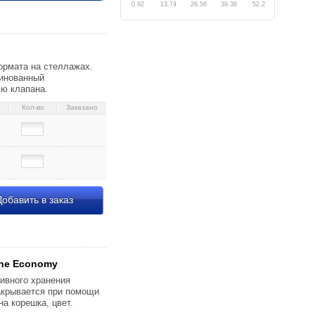
0.92
13.74
26.56
39.38
52.2
орешок 200 мм,
ормата на стеллажах.
линованный
ью клапана.
Кол-во
Заказано
обавить в заказ
урый 4,54 102814
che Economy
ивного хранения
акрывается при помощи
а корешка, цвет.