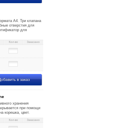
ормата А4. Три клапана
бные отверстия для
ентификатор для
Кол-во
Заказано
обавить в заказ
he
ивного хранения
акрывается при помощи
а корешка, цвет.
Кол-во
Заказано