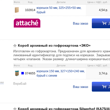
Фото
Код
Детали
Цена c НДС, руб.
корешок 50 мм, 325×255×50 мм,
102814
4,54
р.
бурый
Д
Ваш заказ
окартона «ЭКО» корешок 150 мм, 327×150×240 мм, бурый с синим 3,74 0
Короб архивный из гофрокартона «ЭКО»
Изготовлен из гофрокартона. Предназначен для архивного хра
линованный идентификатор для подписи на корешках. Закрыва
четырех клапанов. Указан размер: длина×ширина корешка×высо
Фото
Код
Детали
Цена c НДС, руб.
корешок 150 мм, 327×150×240 мм,
074655
3,74
р.
бурый с синим
нки
ВериБай
Д
Ваш заказ
картона Silwerhof (КА75/AS-4) корешок 75 мм, 320×255×75 мм, бурый 4,
Короб архивный из гофрокартона Silwerhof (КА75/A