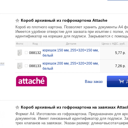
окартона Attache корешок 150 мм, 255×320×150 мм, белый 5,77 088132 к
7,26 088133
Короб архивный из гофрокартона Attache
Короб из плотного картона. Позволяет хранить документы А4 ф
Имеется удобное отверстие для захвата при изъятии с полки, 
идентификатор на корешке для подписи. Закрывается с помощ
Фото
Код
Детали
Цена c НДС, руб.
корешок 150 мм, 255×320×150 мм,
088132
5,77
р.
белый
нки
корешок 200 мм, 255×320×200 мм,
088133
7,26
р.
белый
Д
Ваш заказ
окартона на завязках Attache Economy корешок 50 мм, 325×255×50 мм, б
Короб архивный из гофрокартона на завязках Atta
Формат А4. Изготовлен из гофрокартона. Предназначен для арх
документов. Имеет линованный идентификатор для подписи. З
трех клапанов на завязках. Указан размер: длина×высота×ширин