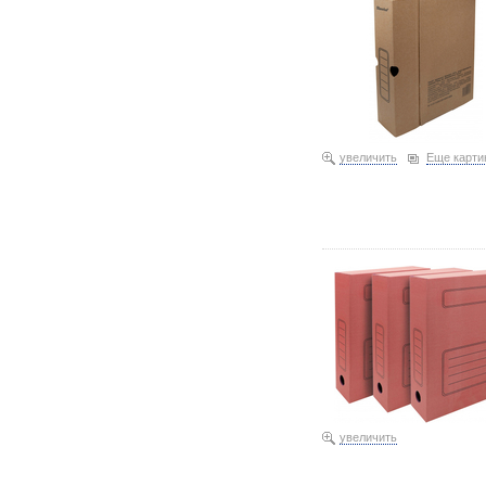
увеличить
Еще карти
Короба архивные из гофр
увеличить