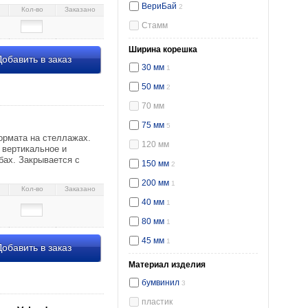
ВериБай
2
Кол-во
Заказано
Стамм
Ширина корешка
обавить в заказ
30 мм
1
50 мм
2
 088131
70 мм
75 мм
5
ормата на стеллажах.
120 мм
 вертикальное и
бах. Закрывается с
150 мм
2
200 мм
1
Кол-во
Заказано
40 мм
1
80 мм
1
45 мм
1
обавить в заказ
Материал изделия
бумвинил
3
крафт 8,57 097987
пластик