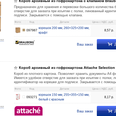
Короб архивный из гофрокартона с клапаном Braube
Предназначен для хранения и перевозки большого количества 
отверстие для захвата при изъятии с полки, линованный идент
подписи. Закрывается с помощью клапана.
Фото
Код
Детали
Цена c НДС, руб.
корешок 200 мм, 260×325×200 мм,
097987
8,57
р.
крафт
нки
Д
Ваш заказ
картона Attache Selection корешок 150 мм, 255×355×150 мм, белый с кр
Короб архивный из гофрокартона Attache Selection
Короб из плотного картона. Позволяет хранить документы А4 ф
Имеется удобное отверстие для захвата при изъятии с полки, 
идентификатор на корешке для подписи. Закрывается с помощ
Фото
Код
Детали
Цена c НДС, руб.
корешок 150 мм, 255×355×150 мм,
093271
8,17
р.
белый с красным
нки
Д
Ваш заказ