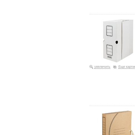
Короб архивный из гофр
255×320×200 мм, белый 
увеличить
Еще карти
Короб архивный из гофр