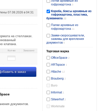
Лотки архивные из
гофрокартона
3
Короба, боксы архивные из
влены
07.08.2026 в 04:31
гофрокартона, пластика,
бумвинила
22
31
Папки архивные из
гофрокартона
11
Замки-скоросшиватели,
ормата на стеллажах.
зажимы для крепления
линованный
документов
6
ью клапана.
Кол-во
Заказано
Торговая марка
OfficeSpace
2
ARTspace
1
обавить в заказ
Attache
12
Brauberg
2
Buro
й 23,23 061250
Informat
1
Space
Silwerhof
2
анения документов.
Workmate