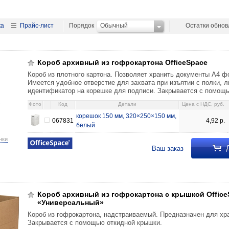
ка
Прайс-лист
Порядок
Обычный
Остатки обно
окартона OfficeSpace корешок 150 мм, 320×250×150 мм, белый 4,92 0678
Короб архивный из гофрокартона OfficeSpace
Короб из плотного картона. Позволяет хранить документы А4 ф
Имеется удобное отверстие для захвата при изъятии с полки, 
идентификатор на корешке для подписи. Закрывается с помощ
Фото
Код
Детали
Цена c НДС, руб.
корешок 150 мм, 320×250×150 мм,
067831
4,92
р.
белый
нки
Д
Ваш заказ
окартона с крышкой OfficeSpace «Универсальный» 440×340×265 мм, буры
Короб архивный из гофрокартона с крышкой Office
«Универсальный»
Короб из гофрокартона, надстраиваемый. Предназначен для хр
Закрывается с помощью откидной крышки.