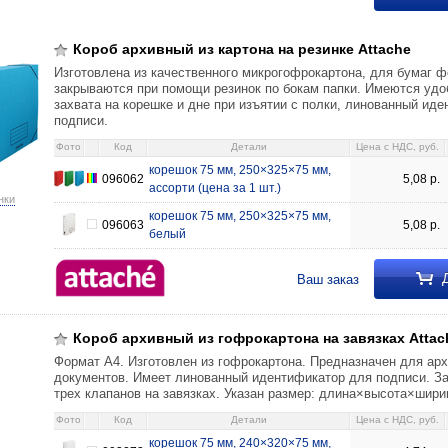
Короб архивный из картона на резинке Attache
Изготовлена из качественного микрогофрокартона, для бумаг ф
закрываются при помощи резинок по бокам папки. Имеются удо
захвата на корешке и дне при изъятии с полки, линованный ид
подписи.
Фото
Код
Детали
Цена c НДС, руб.
корешок 75 мм, 250×325×75 мм,
096062
5,08
р.
ассорти (цена за 1 шт.)
нки
корешок 75 мм, 250×325×75 мм,
096063
5,08
р.
белый
Д
Ваш заказ
Короб архивный из гофрокартона на завязках Attac
Формат А4. Изготовлен из гофрокартона. Предназначен для арх
документов. Имеет линованный идентификатор для подписи. З
трех клапанов на завязках. Указан размер: длина×высота×ширин
Фото
Код
Детали
Цена c НДС, руб.
корешок 75 мм, 240×320×75 мм,