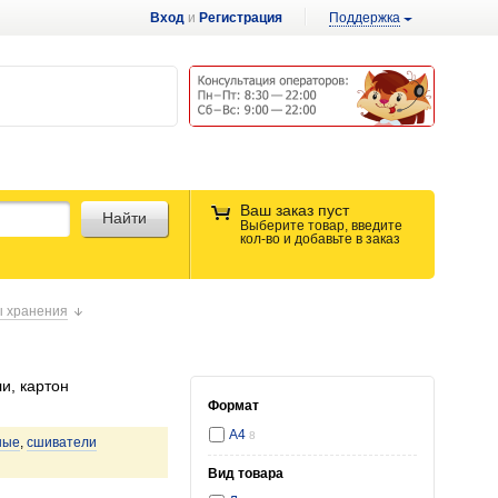
Вход
и
Регистрация
Поддержка
Ваш заказ пуст
Найти
Выберите товар, введите
кол-во и добавьте в заказ
ы хранения
и, картон
Формат
А4
8
ные
,
сшиватели
Вид товара