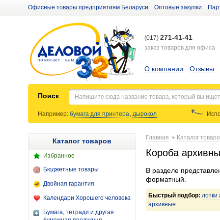
Офисные товары предприятиям Беларуси
Оптовые закупки
Пар
271-41-41
(017)
заказ товаров для офиса
О компании
Отзывы
Поиск
Например:
бумага для принтера
,
дырокол
Испо
Главная
Каталог товар
Каталог товаров
Короба архивны
Избранное
Бюджетные товары
В разделе представлен
форматный.
Двойная гарантия
Быстрый подбор:
лотки
Календари Хорошего человека
архивные
.
Бумага, тетради и другая