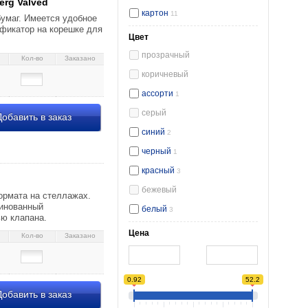
rg Valved
картон
11
бумаг. Имеется удобное
ификатор на корешке для
Цвет
прозрачный
Кол-во
Заказано
коричневый
ассорти
1
серый
обавить в заказ
синий
2
черный
1
асным 8,17 093271
красный
3
бежевый
ормата на стеллажах.
линованный
белый
3
ью клапана.
Цена
Кол-во
Заказано
0.92
52.2
обавить в заказ