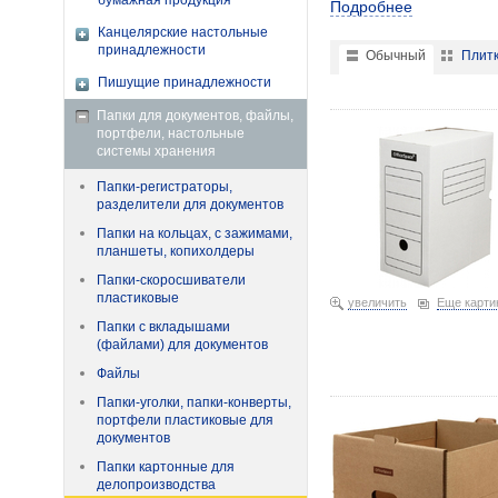
бумажная продукция
Подробнее
Канцелярские настольные
принадлежности
Обычный
Плит
Пишущие принадлежности
Короб архивный из гофр
Папки для документов, файлы,
портфели, настольные
системы хранения
Папки-регистраторы,
разделители для документов
Папки на кольцах, с зажимами,
планшеты, копихолдеры
Папки-скоросшиватели
пластиковые
увеличить
Еще карти
Папки с вкладышами
(файлами) для документов
Файлы
Короб архивный из гофр
Папки-уголки, папки-конверты,
портфели пластиковые для
документов
Папки картонные для
делопроизводства