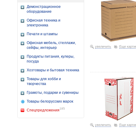
Демонстрационное
оборудование
Офисная техника и
электроника
Печати и штампы
Офисная мебель, стеллажи,
увеличить
Еще карти
сейфы, интерьер
Продукты питания, кулеры,
посуда
Короб архивный из гофро
Хозтовары и бытовая техника
Товары для хобби и
творчества
Грамоты, подарки и сувениры
Товары белорусских марок
185
Спецпредложения
увеличить
Еще карти