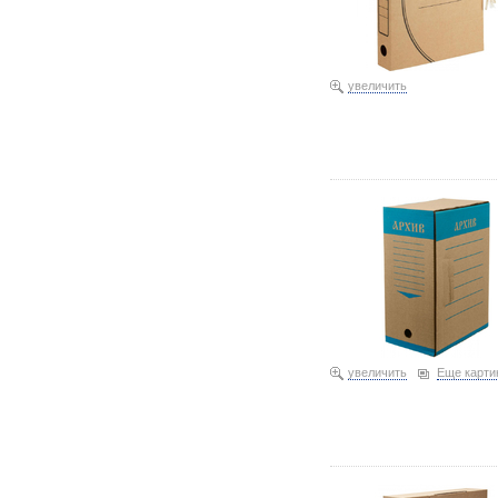
увеличить
Короб архивный из гофр
увеличить
Еще карти
Короб архивный из гофро