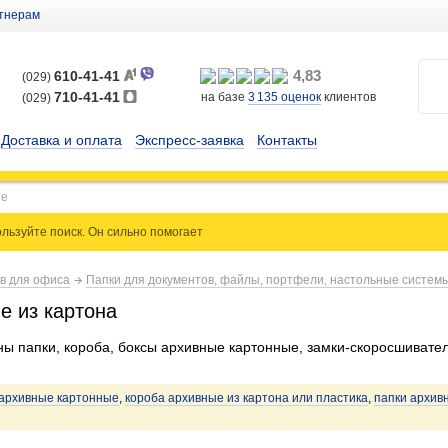
тнерам
4,83
610-41-41
(029)
710-41-41
на базе
3 135
оценок
клиентов
(029)
Доставка и оплата
Экспресс-заявка
Контакты
льзуйте поиск. Он сильно
помогает
ов для офиса
Папки для документов, файлы, портфели, настольные систем
е из картона
ы папки, короба, боксы архивные картонные, замки-скоросшивател
 архивные картонные
,
короба архивные из картона или пластика
,
папки архив