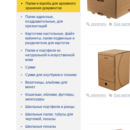
Папки и короба для архивного
хранения документов
Папки адресные,
поздравительные, для
увеличить
Еще карти
презентаций
Картотеки настольные, файл-
кабинеты, папки подвесные и
Короб архивный из гофр
разделители для картотек
Папки и портфели из
натуральной и искусственной
кожи
Сумки
Сумки для ноутбуков и техники
Визитницы, альбомы для
монет
Кошельки, обложки, футляры,
увеличить
Еще карти
аксессуары
Школьные портфели и ранцы
Школьные папки, тубусы для
чертежей, пеналы
Короб архивный из гофр
Школьные пеналы