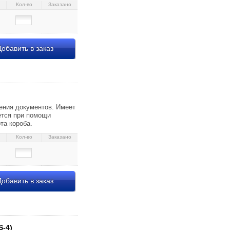
Кол-во
Заказано
обавить в заказ
74655
нения документов. Имеет
ется при помощи
та короба.
Кол-во
Заказано
обавить в заказ
12 106427
S-4)