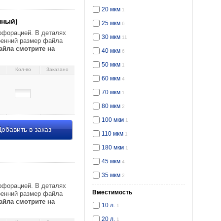
18 мм (до 80 л.), 4
20 мкм
1
нный)
25 мкм
6
рфорацией. В деталях
30 мкм
11
тренний размер файла
йла смотрите на
40 мкм
6
50 мкм
1
Кол-во
Заказано
60 мкм
4
70 мкм
1
80 мкм
2
100 мкм
1
обавить в заказ
110 мкм
1
180 мкм
1
7792
45 мкм
4
35 мкм
2
рфорацией. В деталях
Вместимость
тренний размер файла
йла смотрите на
10 л.
1
20 л.
1