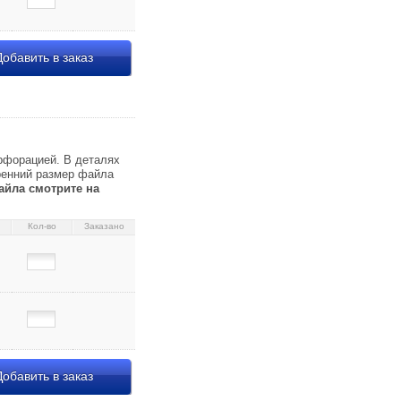
обавить в заказ
 л.) 12,43 090675 40
рфорацией. В деталях
тренний размер файла
айла смотрите на
Кол-во
Заказано
обавить в заказ