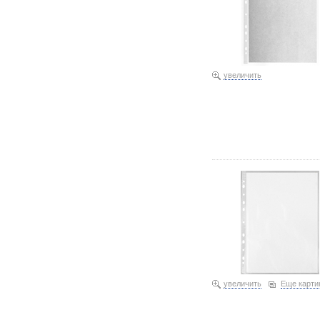
увеличить
Файл А4 перфорированны
18,86 069479 60 мкм, те
увеличить
Еще карти