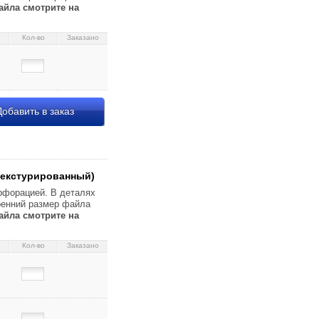
айла смотрите на
Кол-во
Заказано
обавить в заказ
16×303 мм (до 60 л.)
екстурированный)
рфорацией. В деталях
тренний размер файла
айла смотрите на
Кол-во
Заказано