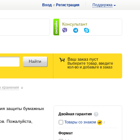
Вход
и
Регистрация
Поддержка
Консультант
Ваш заказ пуст
Найти
Выберите товар, введите
кол-во и добавьте в заказ
ы хранения
ения защиты бумажных
Двойная гарантия
ов. Пожалуйста,
Товары со знаком
2
Формат