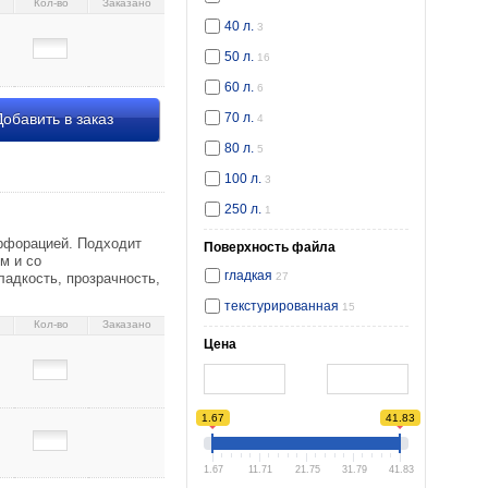
Кол-во
Заказано
40 л.
3
50 л.
16
60 л.
6
обавить в заказ
70 л.
4
80 л.
5
100 л.
3
52305 45 мкм, гладкий,
250 л.
1
ерфорацией. Подходит
Поверхность файла
м и со
гладкая
ладкость, прозрачность,
27
текстурированная
15
Кол-во
Заказано
Цена
1.67
41.83
1.67
11.71
21.75
31.79
41.83