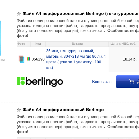
 Berlingo (текстурированный) 35 мкм, текстурированный, матовый, 304×2
Файл А4 перфорированный Berlingo (текстурирова
Файл из полипропиленовой пленки с универсальной боковой пе
указана толщина пленки файла, гладкость, прозрачность, вну
(без учета полоски перфорации), вместимость.
Особенности фа
фото!
Фото
Код
Детали
Цена c НДС, руб.
35 мкм, текстурированный,
матовый, 304×218 мм (до 80 л.), 4
056290
18,14
р.
нки
цвета (цена за 1 упаковку - 100
шт.)
Д
Ваш заказ
 Berlingo 30 мкм, гладкий, глянцевый, 220×304 мм (до 100 л.) 14,70 04
Файл А4 перфорированный Berlingo
Файл из полипропиленовой пленки с универсальной боковой пе
указана толщина пленки файла, гладкость, прозрачность, вну
(без учета полоски перфорации), вместимость.
Особенности фа
фото!