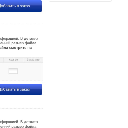
обавить в заказ
л.) 11,45 069534
рфорацией. В деталях
тренний размер файла
йла смотрите на
Кол-во
Заказано
обавить в заказ
 069431
рфорацией. В деталях
тренний размер файла