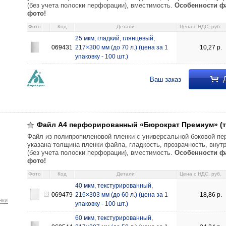
(без учета полоски перфорации), вместимость.
Особенности ф
фото!
Фото
Код
Детали
Цена c НДС, руб.
25 мкм, гладкий, глянцевый,
069431
217×300 мм (до 70 л.) (цена за 1
10,27
р.
упаковку - 100 шт.)
Д
Ваш заказ
й «Бюрократ Премиум» (текстурированный) 40 мкм, текстурированный, 2
кстурированный, 217×297 мм (до 50 л.) 24,24 069544
Файл А4 перфорированный «Бюрократ Премиум» (т
Файл из полипропиленовой пленки с универсальной боковой пе
указана толщина пленки файла, гладкость, прозрачность, вну
(без учета полоски перфорации), вместимость.
Особенности ф
фото!
Фото
Код
Детали
Цена c НДС, руб.
40 мкм, текстурированный,
069479
216×303 мм (до 60 л.) (цена за 1
18,86
р.
нки
упаковку - 100 шт.)
60 мкм, текстурированный,