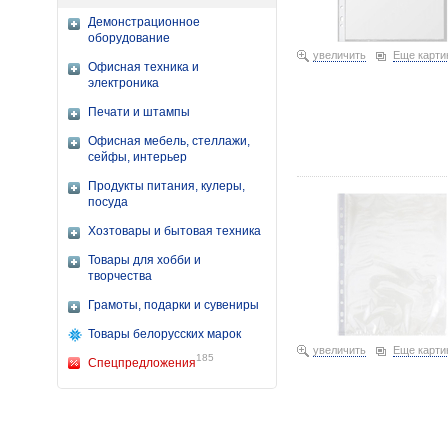
Демонстрационное
оборудование
увеличить
Еще карти
Офисная техника и
электроника
Печати и штампы
Офисная мебель, стеллажи,
сейфы, интерьер
Файл А4 перфорированный
глянцевый, 215×302 мм (
Продукты питания, кулеры,
посуда
Хозтовары и бытовая техника
Товары для хобби и
творчества
Грамоты, подарки и сувениры
Товары белорусских марок
увеличить
Еще карти
185
Спецпредложения