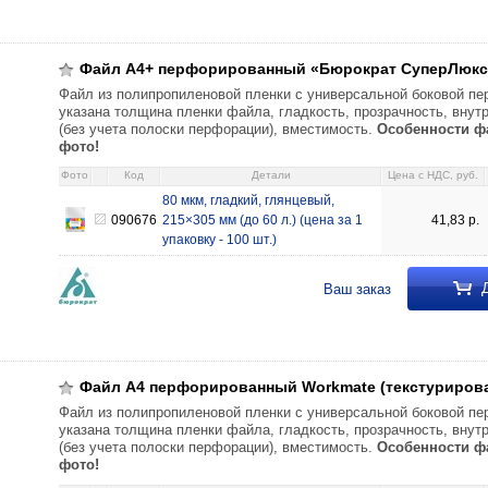
ый «Бюрократ СуперЛюкс» 80 мкм, гладкий, глянцевый, 215×305 мм (до 
Файл А4+ перфорированный «Бюрократ СуперЛюкс
Файл из полипропиленовой пленки с универсальной боковой пе
указана толщина пленки файла, гладкость, прозрачность, вну
(без учета полоски перфорации), вместимость.
Особенности ф
фото!
Фото
Код
Детали
Цена c НДС, руб.
80 мкм, гладкий, глянцевый,
090676
215×305 мм (до 60 л.) (цена за 1
41,83
р.
упаковку - 100 шт.)
Д
Ваш заказ
й Workmate (текстурированный) 30 мкм, текстурированный, матовый, 21
кстурированный, матовый, 218×303 мм (до 60 л.) 9,79 101855 40 мкм, тек
6,79 106277 40 мкм, текстурированный, матовый, 215×303 мм (до 50 л.) 16
Файл А4 перфорированный Workmate (текстуриров
ый, 215×307 мм (до 50 л.) 17,77 106278 60 мкм, текстурированный, мато
Файл из полипропиленовой пленки с универсальной боковой пе
м, текстурированный, матовый, 216×305 мм (до 40 л.) 20,46 104696
указана толщина пленки файла, гладкость, прозрачность, вну
(без учета полоски перфорации), вместимость.
Особенности ф
фото!