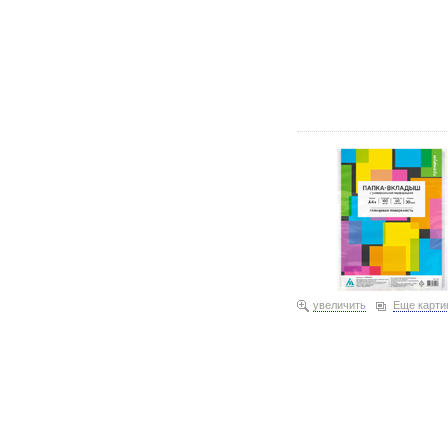
Файл А4+ перфорированн
мкм, гладкий, глянцевый
увеличить
Еще карти