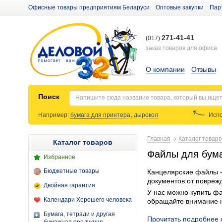
Офисные товары предприятиям Беларуси
Оптовые закупки
Пар
271-41-41
(017)
заказ товаров для офиса
О компании
Отзывы
Поиск
Например:
бумага для принтера
,
дырокол
Испо
Главная
Каталог товар
Каталог товаров
Файлы для бума
Избранное
Бюджетные товары
Канцелярские файлы -
документов от поврежд
Двойная гарантия
У нас можно купить фа
Календари Хорошего человека
обращайте внимание н
Бумага, тетради и другая
Прочитать подробнее 