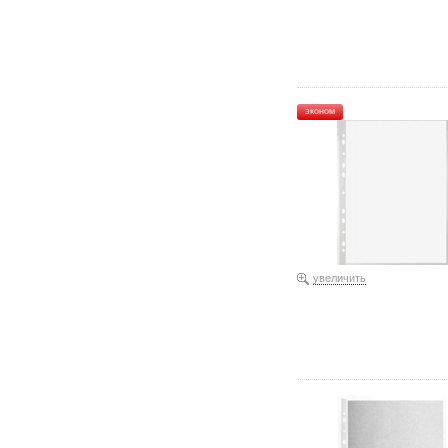
Файл А4 перфорированны
эконом
увеличить
Файл А4 перфорированны