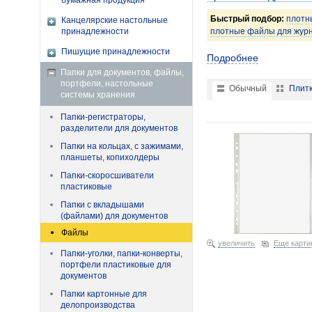
бумажная продукция
Быстрый подбор:
плотн
Канцелярские настольные
принадлежности
плотные файлы для журн
Пишущие принадлежности
Подробнее
Папки для документов, файлы,
портфели, настольные
Обычный
Плит
системы хранения
Файл А4 перфорированны
Папки-регистраторы,
л.) 17,56 099726
разделители для документов
Папки на кольцах, с зажимами,
планшеты, копихолдеры
Папки-скоросшиватели
пластиковые
Папки с вкладышами
(файлами) для документов
Файлы
увеличить
Еще карти
Папки-уголки, папки-конверты,
портфели пластиковые для
документов
Папки картонные для
делопроизводства