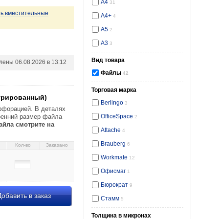
А4
31
нь вместительные
А4+
4
А5
2
А3
3
Вид товара
влены
06.08.2026 в 13:12
Файлы
42
вый, 219×303 мм (до 70
Торговая марка
турированный)
Berlingo
3
рфорацией. В деталях
тренний размер файла
OfficeSpace
2
йла смотрите на
Attache
4
Brauberg
6
Кол-во
Заказано
Workmate
12
Офисмаг
1
Бюрократ
9
обавить в заказ
Стамм
5
Толщина в микронах