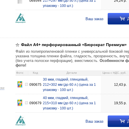
069544
217×297 мм (до 50 л.) (цена за 1
24,24
р.
упаковку - 100 шт.)
Д
Ваш заказ
ый «Бюрократ Премиум» 30 мкм, гладкий, глянцевый, 212×302 мм (до 60
, 215×310 мм (до 60 л.) 19,55 090679
Файл А4+ перфорированный «Бюрократ Премиум»
Файл из полипропиленовой пленки с универсальной боковой пе
указана толщина пленки файла, гладкость, прозрачность, вну
(без учета полоски перфорации), вместимость.
Особенности ф
фото!
Фото
Код
Детали
Цена c НДС, руб.
30 мкм, гладкий, глянцевый,
090675
212×302 мм (до 60 л.) (цена за 1
12,43
р.
нки
упаковку - 100 шт.)
40 мкм, гладкий, глянцевый,
090679
215×310 мм (до 60 л.) (цена за 1
19,55
р.
упаковку - 100 шт.)
Д
Ваш заказ