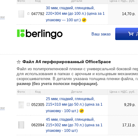
Фото
Код
Детали
Цена c НДС, руб.
30 мкм, гладкий, глянцевый,
220×304 мм (до 100 л.) (цена за 1
047792
14,70
р.
нки
упаковку — 100 шт.)
Д
Ваш заказ
 OfficeSpace 25 мкм, гладкий, глянцевый, 215×310 мм (до 50 л.) 9,29 0
до 70 л.) 17,11 062094
Файл А4 перфорированный OfficeSpace
Файл из полипропиленовой пленки с универсальной боковой п
для использования в папках с арочным и кольцевым механизмо
скоросшивателем. В деталях указана толщина пленки файла, г
размер (без учета полоски перфорации).
Фото
Код
Детали
Цена c НДС, руб.
25 мкм, гладкий, глянцевый,
215×310 мм (до 50 л.) (цена за 1
052305
9,29
р.
нки
упаковку - 100 шт.)
45 мкм, гладкий, глянцевый,
062094
215×302 мм (до 70 л.) (цена за 1
17,11
р.
упаковку - 100 шт)