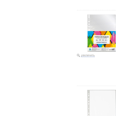
Файл А4+ перфорированн
увеличить
Файл А4 перфорированны
11,08 102353 32 мкм, те
215×305 мм (до 50 л.) 1
текстурированный, матов
л.) 15,06 101858 100 мк