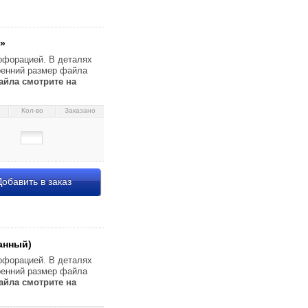
60 л.) 41,83 090676
»
рфорацией. В деталях
тренний размер файла
айла смотрите на
Кол-во
Заказано
обавить в заказ
5×305 мм (до 50 л.)
стурированный, матовый,
,79 101856 45 мкм,
анный)
вый, 217×305 мм (до 60
рфорацией. В деталях
тренний размер файла
айла смотрите на