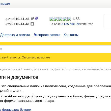
тнерам
4,83
610-41-41
(029)
710-41-41
на базе
3 135
оценок
клиентов
(029)
Доставка и оплата
Экспресс-заявка
Контакты
льзуйте поиск. Он сильно
помогает
ов для офиса
Папки для документов, файлы, портфели, настольные систем
ги и документов
 это специальные папки из полиэтилена, созданные для обеспеч
ений и влаги.
йлы А4 по выгодной цене для документов и бумаг, файлы для диск
а формат заказываемого товара.
о форматах бумаги