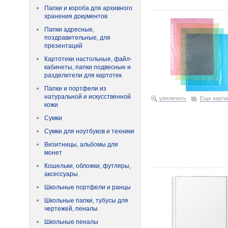
Файл А4 перфорированный
Папки и короба для архивного
цвета 18,14 056290
хранения документов
Папки адресные,
поздравительные, для
презентаций
Картотеки настольные, файл-
кабинеты, папки подвесные и
разделители для картотек
Папки и портфели из
натуральной и искусственной
увеличить
Еще карти
кожи
Сумки
Сумки для ноутбуков и техники
Визитницы, альбомы для
монет
Файл А4 перфорированный
Кошельки, обложки, футляры,
аксессуары
Школьные портфели и ранцы
Школьные папки, тубусы для
чертежей, пеналы
Школьные пеналы