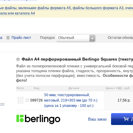
ые файлы
,
маленькие файлы формата А5
,
файлы большого формата А3
,
оче
ала или каталога А4
ка
Прайс-лист
Порядок
Обычный
Остатки обно
й Berlingo Squares (текстурированный) 50 мкм, текстурированный, мато
Файл А4 перфорированный Berlingo Squares (текс
Файл из полипропиленовой пленки с универсальной боковой пе
указана толщина пленки файла, гладкость, прозрачность, вну
(без учета полоски перфорации), вместимость.
Особенности фа
фото!
Фото
Код
Детали
Цена c НДС, руб.
50 мкм, текстурированный,
099726
матовый, 219×303 мм (до 70 л.)
17,56
р.
нки
(цена за 1 упаковку - 100 шт.)
Д
Ваш заказ