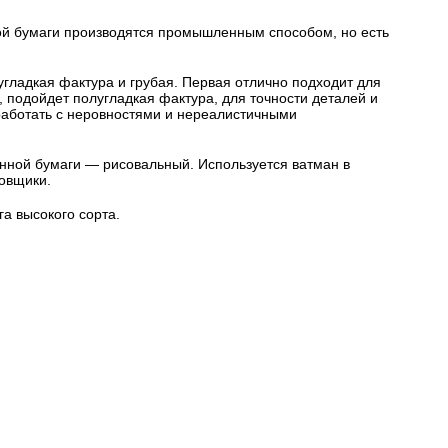
ой бумаги производятся промышленным способом, но есть
угладкая фактура и грубая. Первая отлично подходит для
 подойдет полугладкая фактура, для точности деталей и
 работать с неровностями и нереалистичными
анной бумаги — рисовальный. Используется ватман в
овщики.
а высокого сорта.