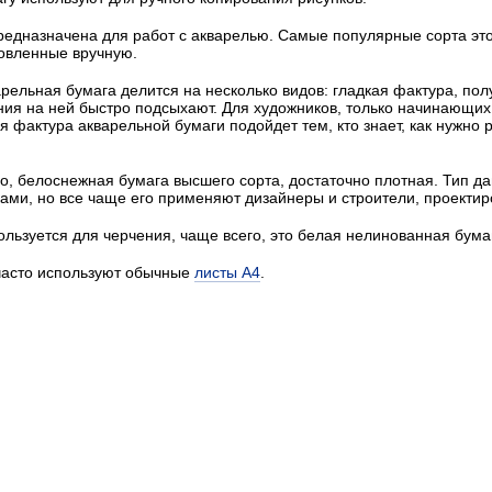
едназначена для работ с акварелью. Самые популярные сорта эт
товленные вручную.
рельная бумага делится на несколько видов: гладкая фактура, пол
ия на ней быстро подсыхают. Для художников, только начинающих,
я фактура акварельной бумаги подойдет тем, кто знает, как нужно
, белоснежная бумага высшего сорта, достаточно плотная. Тип д
ами, но все чаще его применяют дизайнеры и строители, проектир
льзуется для черчения, чаще всего, это белая нелинованная бумаг
часто используют обычные
листы А4
.