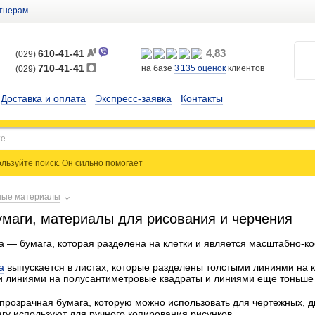
тнерам
4,83
610-41-41
(029)
710-41-41
на базе
3 135
оценок
клиентов
(029)
Доставка и оплата
Экспресс-заявка
Контакты
льзуйте поиск. Он сильно
помогает
ые материалы
маги, материалы для рисования и черчения
 — бумага, которая разделена на клетки и является масштабно-к
а
выпускается в листах, которые разделены толстыми линиями на 
и линиями на полусантиметровые квадраты и линиями еще тоньше 
прозрачная бумага, которую можно использовать для чертежных, ди
гу используют для ручного копирования рисунков.