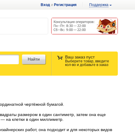
Вход
и
Регистрация
Поддержка
Ваш заказ пуст
Найти
Выберите товар, введите
кол-во и добавьте в заказ
оординатной чертёжной бумагой.
квадраты размером в один сантиметр, затем она еще
— на клетки в один миллиметр.
зайнерских работ, она подходит и для некоторых видов