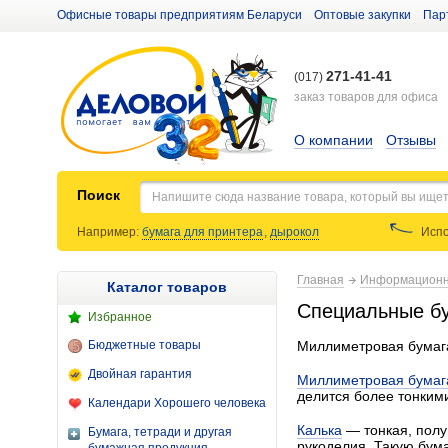
Офисные товары предприятиям Беларуси
Оптовые закупки
Пар
271-41-41
(017)
заказ товаров для офиса
О компании
Отзывы
Поиск
Например:
бумага для принтера
,
дырокол
Испо
Главная
Информационн
Каталог товаров
Специальные бу
Избранное
Бюджетные товары
Миллиметровая бумага
Двойная гарантия
Миллиметровая бумаг
делится более тонким
Календари Хорошего человека
Калька
— тонкая, полу
Бумага, тетради и другая
рукоделия. Такую бума