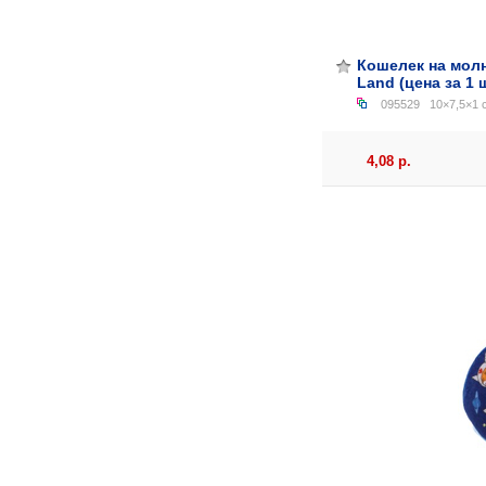
Кошелек на молн
Land (цена за 1 ш
095529
10×7,5×1 с
4,08 р.