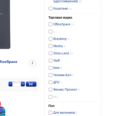
(удостоверений)
35
Кошельки
14
Торговая марка
OfficeSpace
11
2
Brauberg
4
Meshu
4
Sima-Land
24
Staff
1
ficeSpace
Кинг
8
Чезима-Бел
2
ДПС
1
-
+
Феникс Презент
2
—
1
Пол
Для мальчиков
2