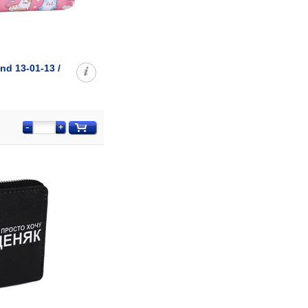
d 13-01-13 /
-
+