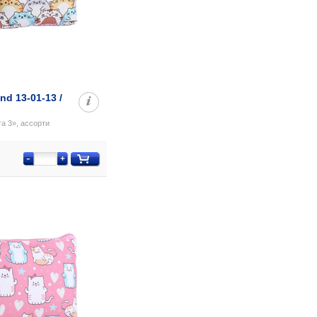
d 13-01-13 /
а 3», ассорти
-
+