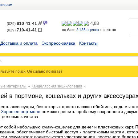
тнерам
4,83
610-41-41
(029)
710-41-41
на базе
3 135
оценок
клиентов
(029)
Доставка и оплата
Экспресс-заявка
Контакты
льзуйте поиск. Он сильно
помогает
ые материалы
Канцелярская энциклопедия
ей в портмоне, кошельках и других аксессуара
 есть аксессуары, без которых просто сложно обойтись, ведь мы
.
Хорошее портмоне
поможет решить проблему сохранности докумен
 деловые качества.
т собой небольшую сумку-кошелек для денег и пластиковых карт. 
ждения, обеспечивает быстрый доступ к пластиковым картам, кото
сти документов: водительского удостоверения, проездного билета