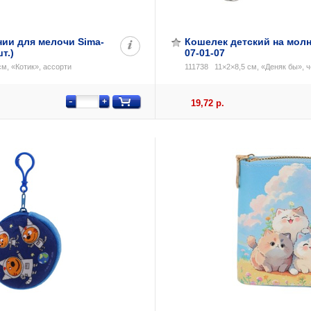
ии для мелочи Sima-
Кошелек детский на молн
т.)
07-01-07
м, «Котик», ассорти
111738
11×2×8,5 см, «Деняк бы», 
-
+
19,72 р.