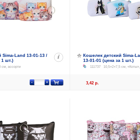
 Sima-Land 13-01-13 /
Кошелек детский Sima-Lan
 1 шт.)
13-01-01 (цена за 1 шт.)
 см, ассорти
111737
10,5×2×7,5 см, «Коты»
-
+
3,42 р.