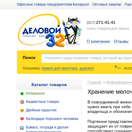
Офисные товары предприятиям Беларуси
Оптовые закупки
Пар
271-41-41
(017)
заказ товаров для офиса
О компании
Отзывы
Поиск
Например:
бумага для принтера
,
дырокол
Испо
Главная
Информационн
Каталог товаров
Хранение мелоч
Избранное
Бюджетные товары
В повседневной жизни
нужно иметь при себе
Двойная гарантия
владельца и обозначит
Календари Хорошего человека
Портмоне представляе
защищает их от повре
Бумага, тетради и другая
способствует сохранно