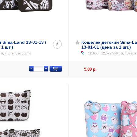
 Sima-Land 13-01-13 /
Кошелек детский Sima-Lan
 1 шт.)
13-01-01 (цена за 1 шт.)
см, «Коты», ассорти
111655
12,5×2,5×9 см, «Зверят
-
+
5,09 р.