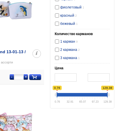
фиолетовый
1
красный
2
бежевый
1
Количество карманов
1 карман
9
2 кармана
2
d 13-01-13 /
3 кармана
1
, ассорти
Цена
-
+
0.76
129.38
0.76
32.91
65.07
97.23
129.38