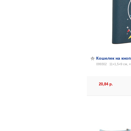
Кошелек на кноп
099302
11×1,5×9 см, «
20,84 р.