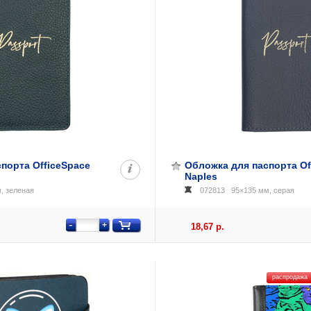
порта OfficeSpace
Обложка для паспорта Of
Naples
, зеленая
072813
95×135 мм, серая
-
+
18,67 р.
распродажа