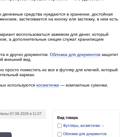
но денежные средства нуждаются в хранении, достойная
енским, застегивается на кнопку или застежку, в нем есть
 вариант воспользоваться зажимом для денег, который
имом, а дополнительные секции служат хранилищем
та и других документов.
Обложка для документов
защитит
й внешний вид.
чно просто поместить их все в футляр для ключей, который
ительный карман.
орых используются
косметички
— компактные сумочки,
влены
07.08.2026 в 11:07
Вид товара
Футляры, косметички
11
Обложки для документов