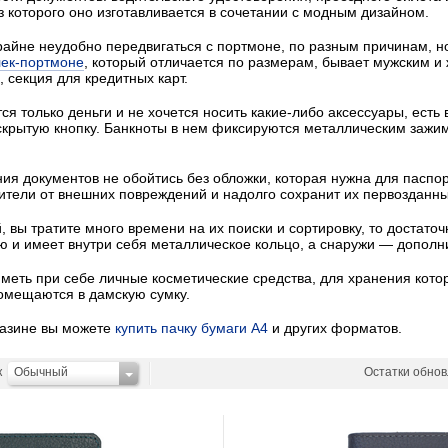
з которого оно изготавливается в сочетании с модным дизайном.
крайне неудобно передвигаться с портмоне, по разным причинам, 
ек-портмоне
, который отличается по размерам, бывает мужским и ж
 секция для кредитных карт.
ся только деньги и не хочется носить какие-либо аксессуары, есть
 скрытую кнопку. Банкноты в нем фиксируются металлическим заж
ия документов не обойтись без обложки, которая нужна для паспор
тели от внешних повреждений и надолго сохранит их первозданны
й, вы тратите много времени на их поиски и сортировку, то достато
ю и имеет внутри себя металлическое кольцо, а снаружи — дополн
еть при себе личные косметические средства, для хранения кот
помещаются в дамскую сумку.
газине вы можете
купить пачку бумаги А4
и других форматов.
к
Обычный
Остатки обно