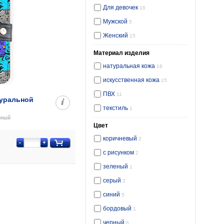
Для девочек
16
Мужской
5
Женский
15
Материал изделия
натуральная кожа
18
искусственная кожа
15
ПВХ
11
туральной
текстиль
1
рный
Цвет
коричневый
2
-
+
с рисунком
2
зеленый
1
серый
2
синий
5
бордовый
1
черный
6