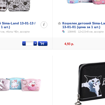
 Sima-Land 13-01-13 /
Кошелек детский Sima-Lan
 1 шт.)
13-01-01 (цена за 1 шт.)
 см, «Коты ЧБ», ассорти
108445
12×2,5×8 см, ассорти
-
+
4,93 р.