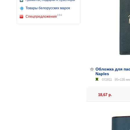
Товары белорусских марок
184
Спецпредложения
Обложка для пас
Naples
072811
95×135 мм
18,67 р.