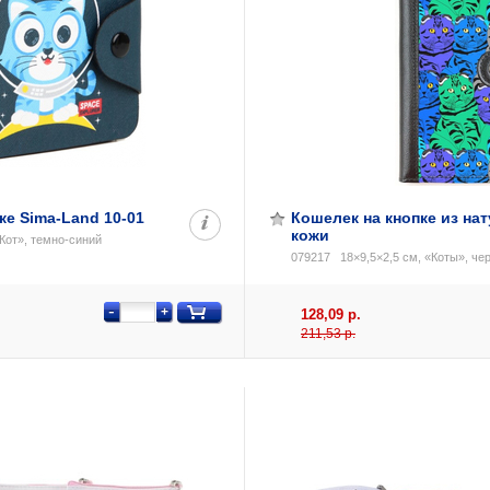
ке Sima-Land 10-01
Кошелек на кнопке из на
кожи
Кот», темно-синий
079217
18×9,5×2,5 см, «Коты», че
-
+
128,09 р.
211,53 p.