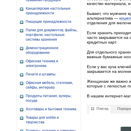
бумажная продукция
качество материала, и
Канцелярские настольные
принадлежности
Бывает, что мужчине 
альтернатива —
кошел
Пишущие принадлежности
отделения для мелочи,
Папки для документов, файлы,
Если хранить приходит
портфели, настольные
часто закрывается на
системы хранения
кредитных карт.
Демонстрационное
Для отдельного хранен
оборудование
важные бумажные носи
Офисная техника и
электроника
Если у вас куча ключе
закрывается на молни
Печати и штампы
Женщинам же важно им
Офисная мебель, стеллажи,
которые с легкостью 
сейфы, интерьер
В нашем интернет-ма
Продукты питания, кулеры,
посуда
Плитка
Порядо
Хозтовары и бытовая техника
Товары для хобби и
творчества
Грамоты, подарки и сувениры