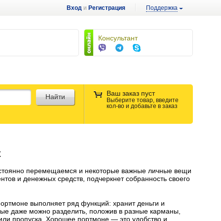
Вход
и
Регистрация
Поддержка
Консультант
Ваш заказ пуст
Найти
Выберите товар, введите
кол-во и добавьте в заказ
х
 постоянно перемещаемся и некоторые важные личные вещи
тов и денежных средств, подчеркнет собранность своего
Портмоне выполняет ряд функций: хранит деньги и
рые даже можно разделить, положив в разные карманы,
 или пропуска. Хорошее портмоне — это удобство и