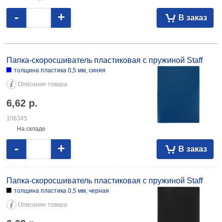
-
+
В заказ
Папка-скоросшиватель пластиковая с пружиной Staff толщина
пластика 0,5 мм, синяя 6,62 106345 толщина пластика 0,5 мм, черная
Папка-скоросшиватель пластиковая с пружиной Staff
6,62 113368
толщина пластика 0,5 мм, синяя
Описание товара
6,62
р.
106345
На складе
-
+
В заказ
Папка-скоросшиватель пластиковая с пружиной Staff
толщина пластика 0,5 мм, черная
Описание товара