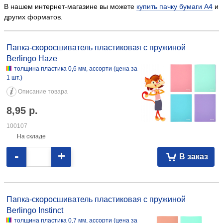
В нашем интернет-магазине вы можете
купить пачку бумаги А4
и
других форматов.
Папка-скоросшиватель пластиковая с пружиной Berlingo Haze
толщина пластика 0,6 мм, ассорти 8,95 100107
Папка-скоросшиватель пластиковая с пружиной
Berlingo Haze
толщина пластика 0,6 мм, ассорти (цена за
1 шт.)
Описание товара
8,95
р.
100107
На складе
-
+
В заказ
Папка-скоросшиватель пластиковая с пружиной Berlingo Instinct
толщина пластика 0,7 мм, ассорти 8,95 100108
Папка-скоросшиватель пластиковая с пружиной
Berlingo Instinct
толщина пластика 0,7 мм, ассорти (цена за