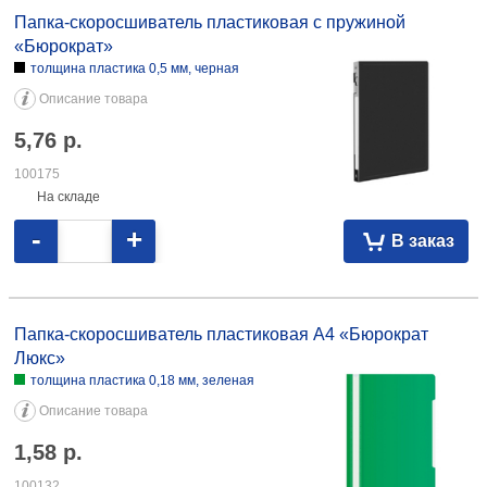
пластика 0,5 мм, черная 5,76 100175
Папка-скоросшиватель пластиковая с пружиной
«Бюрократ»
толщина пластика 0,5 мм, черная
Описание товара
5,76
р.
100175
На складе
-
+
В заказ
Папка-скоросшиватель пластиковая А4 «Бюрократ Люкс» толщина
пластика 0,18 мм, зеленая 1,58 100132 толщина пластика 0,18 мм,
Папка-скоросшиватель пластиковая А4 «Бюрократ
красная 1,58 106450
Люкс»
толщина пластика 0,18 мм, зеленая
Описание товара
1,58
р.
100132