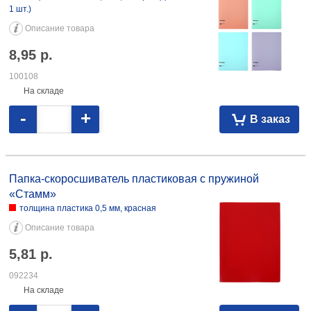
1 шт.)
Описание товара
8,95
р.
100108
На складе
-
+
В заказ
Папка-скоросшиватель пластиковая с пружиной «Стамм» толщина
пластика 0,5 мм, красная 5,81 092234 толщина пластика 0,5 мм,
Папка-скоросшиватель пластиковая с пружиной
черная 5,81 092236
«Стамм»
толщина пластика 0,5 мм, красная
Описание товара
5,81
р.
092234
На складе