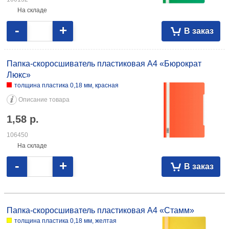
На складе
-
+
В заказ
Папка-скоросшиватель пластиковая А4 «Бюрократ
Люкс»
толщина пластика 0,18 мм, красная
Описание товара
1,58
р.
106450
На складе
-
+
В заказ
Папка-скоросшиватель пластиковая А4 «Стамм» толщина пластика
0,18 мм, желтая 1,21 091577
Папка-скоросшиватель пластиковая А4 «Стамм»
толщина пластика 0,18 мм, желтая