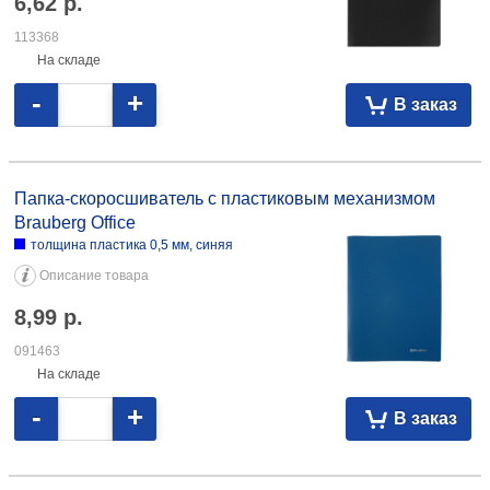
6,62
р.
113368
На складе
-
+
В заказ
Папка-скоросшиватель с пластиковым механизмом Brauberg Office
толщина пластика 0,5 мм, синяя 8,99 091463
Папка-скоросшиватель с пластиковым механизмом
Brauberg Office
толщина пластика 0,5 мм, синяя
Описание товара
8,99
р.
091463
На складе
-
+
В заказ
Папка-скоросшиватель пластиковая с пружиной «Бюрократ» толщина