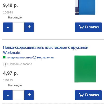
9,49
р.
106978
На складе
-
+
В заказ
Папка-скоросшиватель пластиковая с пружиной Workmate толщина
пластика 0,5 мм, зеленая 4,97 115123 толщина пластика 0,5 мм,
Папка-скоросшиватель пластиковая с пружиной
красная 4,97 104013 толщина пластика 0,5 мм, черная 4,97 115132
Workmate
толщина пластика 0,5 мм, зеленая
Описание товара
4,97
р.
115123
На складе
-
+
В заказ