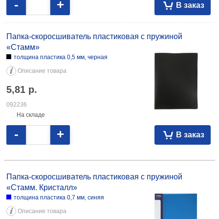
-
+
В заказ
Папка-скоросшиватель пластиковая с пружиной
«Стамм»
толщина пластика 0,5 мм, черная
Описание товара
5,81
р.
092236
На складе
-
+
В заказ
Папка-скоросшиватель пластиковая с пружиной «Стамм. Кристалл»
толщина пластика 0,7 мм, синяя 9,49 106978
Папка-скоросшиватель пластиковая с пружиной
«Стамм. Кристалл»
толщина пластика 0,7 мм, синяя
Описание товара