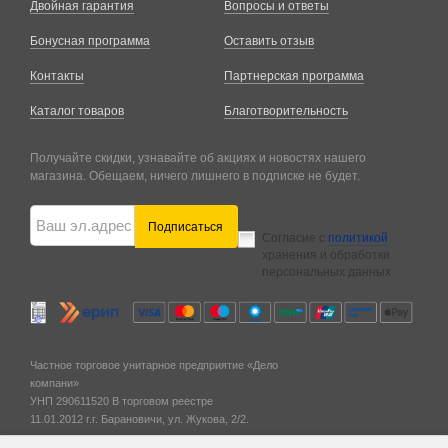
Двойная гарантия
Вопросы и ответы
Бонусная программа
Оставить отзыв
Контакты
Партнерская программа
Каталог товаров
Благотворительность
Получайте скидки, узнавайте об акциях и новостях нашего
магазина. Обещаем, ничего лишнего в подписке не будет.
Подписаться
Согласие с
политикой
хранения и обработки
персональных данных
Частное торговое унитарное предприятие «Дело
компани»
УНП 290611520
В торговом реестре
11.01.2012 г.
г. Барановичи,
ул. Жукова, 2/2.
Разработка сайта
Новый сайт