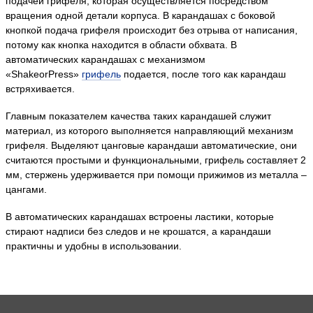
подачей грифеля, которая осуществляется посредством
вращения одной детали корпуса. В карандашах с боковой
кнопкой подача грифеля происходит без отрыва от написания,
потому как кнопка находится в области обхвата. В
автоматических карандашах с механизмом
«ShakeorPress»
грифель
подается, после того как карандаш
встряхивается.
Главным показателем качества таких карандашей служит
материал, из которого выполняется направляющий механизм
грифеля. Выделяют цанговые карандаши автоматические, они
считаются простыми и функциональными, грифель составляет 2
мм, стержень удерживается при помощи прижимов из металла –
цангами.
В автоматических карандашах встроены ластики, которые
стирают надписи без следов и не крошатся, а карандаши
практичны и удобны в использовании.