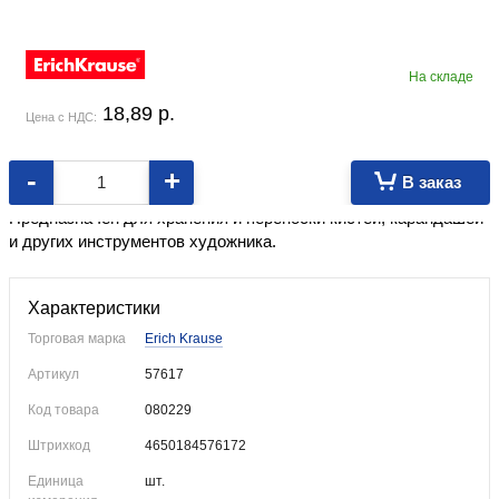
На складе
18,89
p.
Цена с НДС:
-
+
В заказ
Пенал изготовлен из полиэстера с тканевой оторочкой.
Предназначен для хранения и переноски кистей, карандашей
и других инструментов художника.
Характеристики
Торговая марка
Erich Krause
Артикул
57617
Код товара
080229
Штрихкод
4650184576172
Единица
шт.