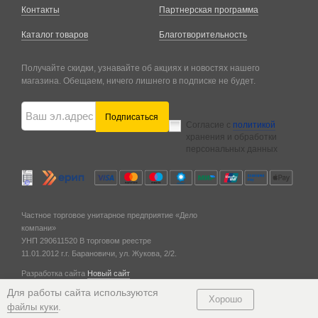
Контакты
Партнерская программа
Каталог товаров
Благотворительность
Получайте скидки, узнавайте об акциях и новостях нашего
магазина. Обещаем, ничего лишнего в подписке не будет.
Подписаться
Согласие с
политикой
хранения и обработки
персональных данных
Частное торговое унитарное предприятие «Дело
компани»
УНП 290611520
В торговом реестре
11.01.2012 г.
г. Барановичи,
ул. Жукова, 2/2.
Разработка сайта
Новый сайт
© 2011 — 2026
Для работы сайта используются
Хорошо
.
файлы куки