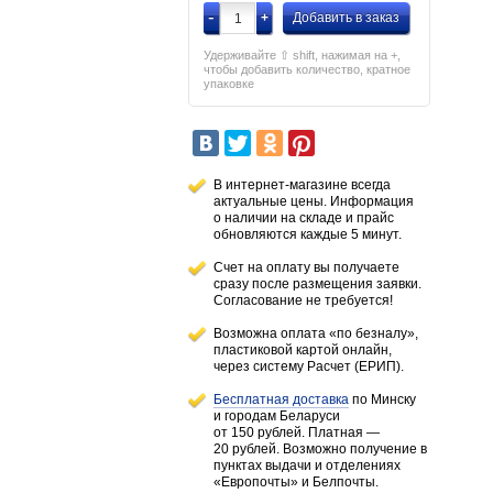
-
+
Добавить в заказ
Удерживайте ⇧ shift, нажимая на +,
чтобы добавить количество, кратное
упаковке
В интернет-магазине всегда
актуальные цены. Информация
о наличии
на складе
и прайс
обновляются каждые 5 минут.
Счет на оплату вы получаете
сразу после размещения заявки.
Согласование не требуется!
Возможна оплата «по безналу»,
пластиковой картой онлайн,
через систему Расчет (ЕРИП).
Бесплатная доставка
по Минску
и городам
Беларуси
от 150 рублей
. Платная —
20 рублей.
Возможно получение в
пунктах выдачи и отделениях
«Европочты» и Белпочты.