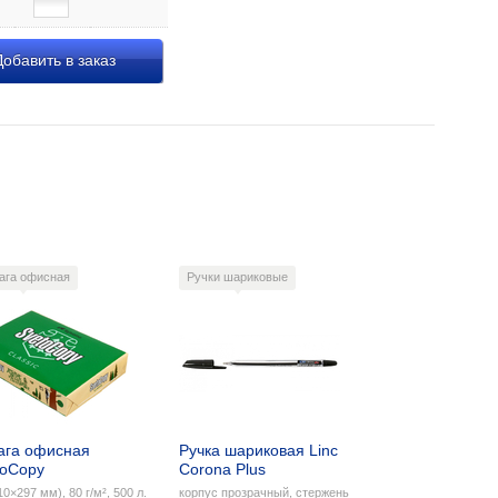
обавить в заказ
ага офисная
Ручки шариковые
ага офисная
Ручка шариковая Linc
toCopy
Corona Plus
10×297 мм), 80 г/м², 500 л.
корпус прозрачный, стержень