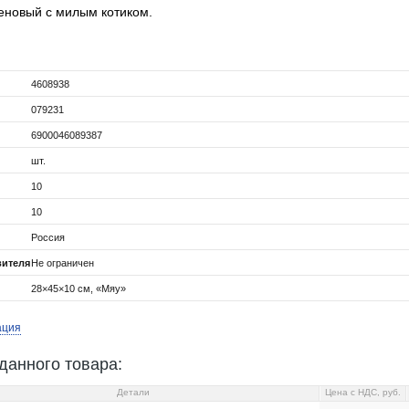
еновый с милым котиком.
4608938
079231
6900046089387
шт.
10
10
Россия
вителя
Не ограничен
28×45×10 см, «Мяу»
ация
данного товара:
Детали
Цена c НДС, руб.