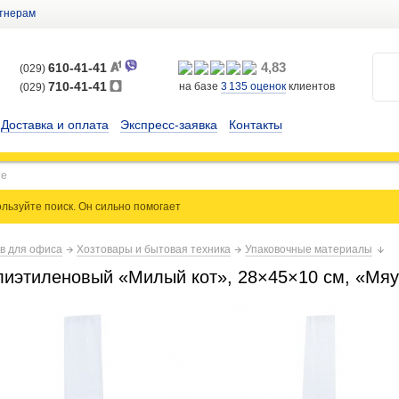
тнерам
4,83
610-41-41
(029)
710-41-41
на базе
3 135
оценок
клиентов
(029)
Доставка и оплата
Экспресс-заявка
Контакты
льзуйте поиск. Он сильно
помогает
ов для офиса
Хозтовары и бытовая техника
Упаковочные материалы
лиэтиленовый «Милый кот», 28×45×10 см, «Мя