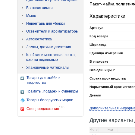
бумажные и туалетная бумага
Пакет-майка полиэтил
Бытовая химия
Характеристики
Мыло
Инвентарь для уборки
Артикул
Освежители и ароматизаторы
Код товара
Автокосметика
Штрихкод
Лампы, датчики движения
Единица измерения
Клейкая и монтажная лента,
крючки подвесные
В упаковке
Упаковочные материалы
Вес единицы, г
Товары для хобби и
Страна производства
творчества
Нормативный срок изгото
Грамоты, подарки и сувениры
Детали
Товары белорусских марок
185
Дополнительная информ
Спецпредложения
Другие варианты 
Фото
Код