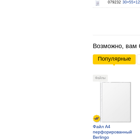
079232
30×55×12
Возможно, вам 
Популярные
Файлы
Файл А4
перфорированный
Berlingo