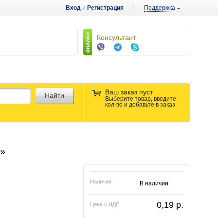
Вход
и
Регистрация
Поддержка
Консультант
Ваш заказ пуст
Найти
Выберите товар, введите
кол-во и добавьте в заказ
у»
Наличие
В наличии
0,19
p.
Цена с НДС