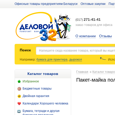
Офисные товары предприятиям Беларуси
Оптовые закупки
Пар
271-41-41
(017)
заказ товаров для офиса
О компании
Отзывы
Поиск
Например:
бумага для принтера
,
дырокол
Испо
Главная
Каталог товар
Каталог товаров
Пакет-майка по
Избранное
Бюджетные товары
Двойная гарантия
Календари Хорошего человека
Бумага, тетради и другая