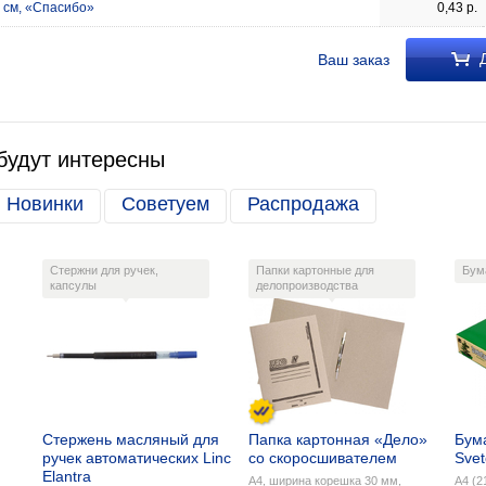
 см, «Спасибо»
0,43
р.
Д
Ваш заказ
будут интересны
Новинки
Советуем
Распродажа
Стержни для ручек,
Папки картонные для
Бум
капсулы
делопроизводства
Стержень масляный для
Папка картонная «Дело»
Бум
ручек автоматических Linc
со скоросшивателем
Sve
Elantra
А4, ширина корешка 30 мм,
А4 (2