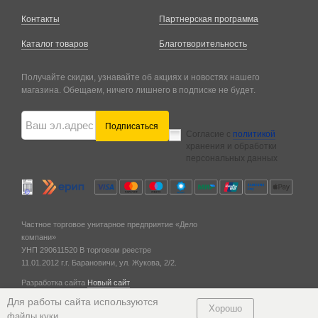
Контакты
Партнерская программа
Каталог товаров
Благотворительность
Получайте скидки, узнавайте об акциях и новостях нашего
магазина. Обещаем, ничего лишнего в подписке не будет.
Подписаться
Согласие с
политикой
хранения и обработки
персональных данных
Частное торговое унитарное предприятие «Дело
компани»
УНП 290611520
В торговом реестре
11.01.2012 г.
г. Барановичи,
ул. Жукова, 2/2.
Разработка сайта
Новый сайт
© 2011 — 2026
Для работы сайта используются
Хорошо
.
файлы куки