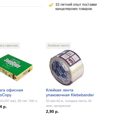
32-летний опыт поставки
канцелярских товаров.
ага офисная
Клейкая лента
ага офисная
Клейкая лента
toCopy
упаковочная Klebebander
10×297 мм), 80 г/м², 500 л.
50 мм×40 м, толщина ленты 40
мкм, прозрачная
4 р.
2,90 р.