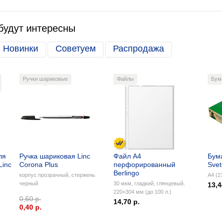
будут интересны
Новинки
Советуем
Распродажа
Ручки шариковые
Файлы
Бум
ля
Ручка шариковая Linc
Файл А4
Бум
Linc
Corona Plus
перфорированный
Sve
Berlingo
корпус прозрачный, стержень
А4 (2
черный
30 мкм, гладкий, глянцевый,
13,4
220×304 мм (до 100 л.)
0,60 р.
14,70 р.
0,40 p.