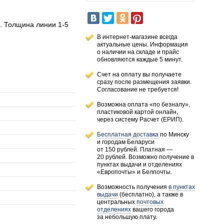
. Толщина линии 1-5
В интернет-магазине всегда
актуальные цены. Информация
о наличии
на складе
и прайс
обновляются каждые 5 минут.
Счет на оплату вы получаете
сразу после размещения заявки.
Согласование не требуется!
Возможна оплата «по безналу»,
пластиковой картой онлайн,
через систему Расчет (ЕРИП).
Бесплатная доставка
по Минску
и городам
Беларуси
от 150 рублей
. Платная —
20 рублей.
Возможно получение в
пунктах выдачи и отделениях
«Европочты» и Белпочты.
Возможность получения
в пунктах
выдачи
(бесплатно), а также в
центральных
почтовых
отделениях
вашего города
за небольшую плату.