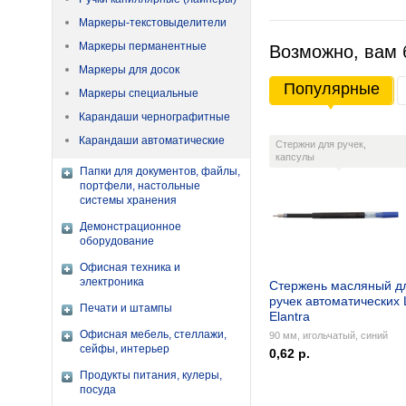
Маркеры-текстовыделители
Маркеры перманентные
Возможно, вам 
Маркеры для досок
Популярные
Маркеры специальные
Карандаши чернографитные
Карандаши автоматические
Стержни для ручек,
капсулы
Папки для документов, файлы,
портфели, настольные
системы хранения
Демонстрационное
оборудование
Офисная техника и
электроника
Стержень масляный д
ручек автоматических 
Печати и штампы
Elantra
Офисная мебель, стеллажи,
90 мм, игольчатый, синий
сейфы, интерьер
0,62 р.
Продукты питания, кулеры,
посуда