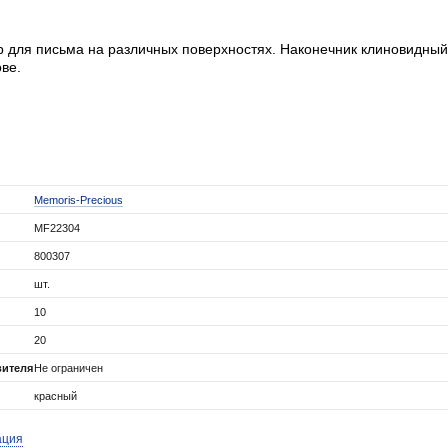
 для письма на различных поверхностях. Наконечник клиновидный
ове.
Memoris-Precious
MF22304
800307
шт.
10
20
вителя
Не ограничен
красный
ация