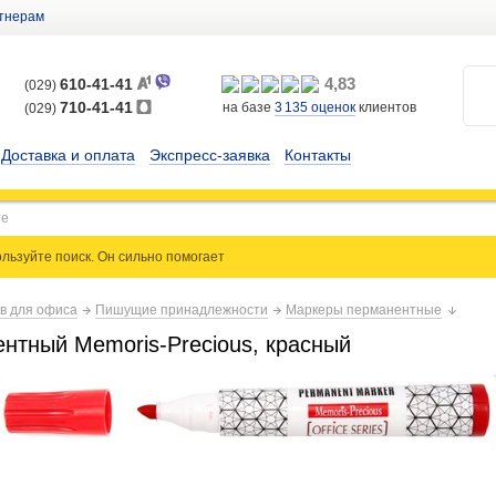
тнерам
4,83
610-41-41
(029)
710-41-41
на базе
3 135
оценок
клиентов
(029)
Доставка и оплата
Экспресс-заявка
Контакты
льзуйте поиск. Он сильно
помогает
ов для офиса
Пишущие принадлежности
Маркеры перманентные
нтный Memoris-Precious, красный