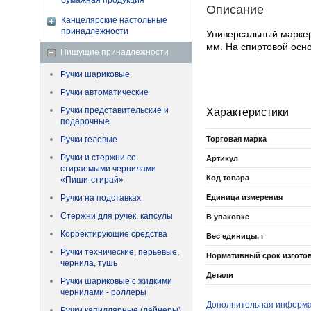
бумажная продукция
Описание
Канцелярские настольные
принадлежности
Универсальный маркер
мм. На спиртовой осн
Пишущие принадлежности
Ручки шариковые
Ручки автоматические
Ручки представительские и
Характеристики
подарочные
Ручки гелевые
Торговая марка
Ручки и стержни со
Артикул
стираемыми чернилами
Код товара
«Пиши-стирай»
Ручки на подставках
Единица измерения
Стержни для ручек, капсулы
В упаковке
Корректирующие средства
Вес единицы, г
Ручки технические, перьевые,
Нормативный срок изгото
чернила, тушь
Детали
Ручки шариковые с жидкими
чернилами - роллеры
Дополнительная информ
Ручки капиллярные (лайнеры)