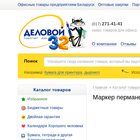
Офисные товары предприятиям Беларуси
Оптовые закупки
Пар
271-41-41
(017)
заказ товаров для офиса
О компании
Отзывы
Поиск
Например:
бумага для принтера
,
дырокол
Испо
Главная
Каталог товар
Каталог товаров
Маркер пермане
Избранное
Бюджетные товары
Двойная гарантия
Календари Хорошего человека
Бумага, тетради и другая